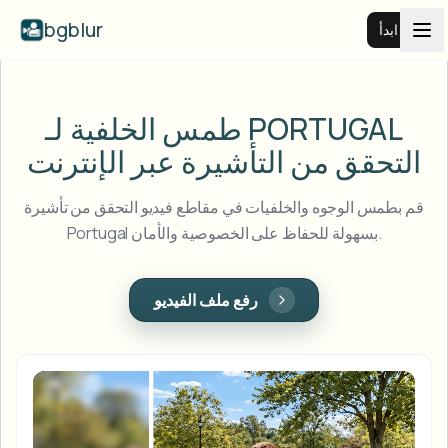
bgblur
ابدأ
طمس خلفية الفيديو
طمس الخلفية لـ PORTUGAL
التحقق من التأشيرة عبر الإنترنت
الأسعار
قم بطمس الوجوه والخلفيات في مقاطع فيديو التحقق من تأشيرة
أمثلة
Portugal بسهولة للحفاظ على الخصوصية والأمان.
عرض جميع الأمثلة
الميزات
رفع ملف الفيديو
تصفح مكتبة الأمثلة الكاملة
View all features
الشركات
Browse every blur tool in one place
طمس الوجه
الموارد
طمس لوحة السيارة
المدارس والتعليم