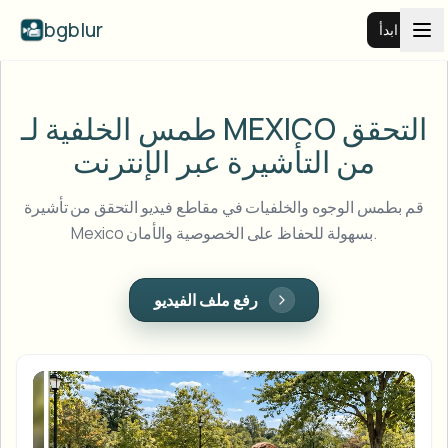
bgblur
ابدأ
طمس خلفية الفيديو
التحقق
طمس الخلفية لـ MEXICO
من التأشيرة عبر الإنترنت
الأسعار
قم بطمس الوجوه والخلفيات في مقاطع فيديو التحقق من تأشيرة
أمثلة
Mexico بسهولة للحفاظ على الخصوصية والأمان.
عرض جميع الأمثلة
الميزات
رفع ملف الفيديو
تصفح مكتبة الأمثلة الكاملة
View all features
الشركات
Browse every blur tool in one place
طمس الوجه
الموارد
طمس لوحة السيارة
المدارس والتعليم