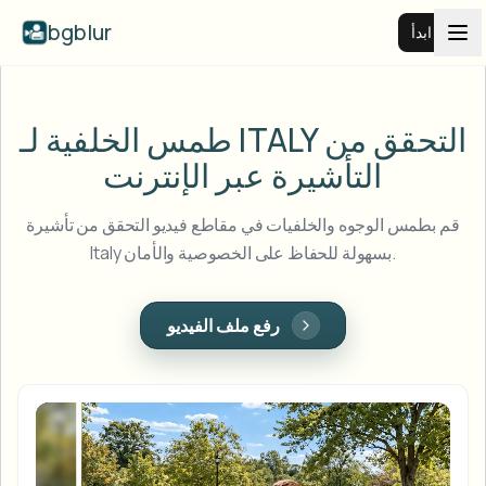
bgblur
ابدأ
طمس خلفية الفيديو
التحقق من
طمس الخلفية لـ ITALY
التأشيرة عبر الإنترنت
الأسعار
قم بطمس الوجوه والخلفيات في مقاطع فيديو التحقق من تأشيرة
أمثلة
Italy بسهولة للحفاظ على الخصوصية والأمان.
عرض جميع الأمثلة
الميزات
رفع ملف الفيديو
تصفح مكتبة الأمثلة الكاملة
View all features
الشركات
Browse every blur tool in one place
طمس الوجه
الموارد
طمس لوحة السيارة
المدارس والتعليم