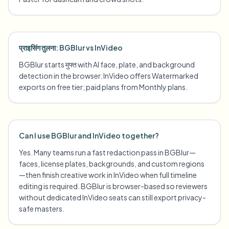
प्राइसिंग तुलना: BGBlur vs InVideo
BGBlur starts मुफ्त with AI face, plate, and background
detection in the browser. InVideo offers Watermarked
exports on free tier; paid plans from Monthly plans.
Can I use BGBlur and InVideo together?
Yes. Many teams run a fast redaction pass in BGBlur—
faces, license plates, backgrounds, and custom regions
—then finish creative work in InVideo when full timeline
editing is required. BGBlur is browser-based so reviewers
without dedicated InVideo seats can still export privacy-
safe masters.