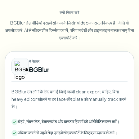
Blur License Plate
Campus cameras, lectures, and district bulk privacy
FAQ
Blur Background
क्यों स्विच करें
Blur Face
Media & entertainment
Choose language
BGBlur तेज़ वीडियो प्राइवेसी काम के लिए InVideo का सरल विकल्प है। वीडियो
Screeners, releases, and compliance
Blog
Blur Anything
अपलोड करें, AI से संवेदनशील हिस्से पहचानें, परिणाम देखें और टाइमलाइन मास्क बनाए बिना
Blur Background
Retail & ecommerce
एक्सपोर्ट करें।
Whitepapers
Store and warehouse footage
Blur Anything
Screen recording blur
Tools
Healthcare
AI Video Object Remover
से बेहतर
GDPR compliance blur
Clinic and patient-facing video governance
Category
BGBlur
Public sector
Vlogger street interview
Products
Blur Face in Photos
FOIA, safe disclosure, and redaction
Gaming & stream blur
BGBlur उन लोगों के लिए बना है जिन्हें जल्दी clean export चाहिए, बिना
Face Anonymization
heavy editor खोलने या हर face और plate को manually track करने
Bulk face anonymization
के।
Voice Anonymizer
Volume batches, retention, and SLAs
चेहरे, नंबर प्लेट, बैकग्राउंड और कस्टम हिस्सों को ऑटोमेटिक ब्लर करें।
Bulk license plate blur
Fleet, dashcam, and parking at scale
पब्लिश करने से पहले तेज़ प्राइवेसी एक्सपोर्ट के लिए ब्राउज़र वर्कफ़्लो।
Face Swap - Image