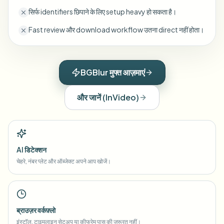
सिर्फ identifiers छिपाने के लिए setup heavy हो सकता है।
Fast review और download workflow उतना direct नहीं होता।
BGBlur मुफ्त आज़माएं
और जानें
(
InVideo
)
AI डिटेक्शन
चेहरे, नंबर प्लेट और ऑब्जेक्ट अपने आप खोजें।
ब्राउज़र वर्कफ़्लो
इंस्टॉल, टाइमलाइन सेटअप या कीफ्रेम पास की ज़रूरत नहीं।