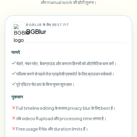
और manual work की छोटी तुलना।
BGBLUR के लिए BEST FIT
BGBlur
फायदे
चेहरे, नंबर प्लेट, बैकग्राउंड और कस्टम हिस्सों को ऑटोमेटिक ब्लर करें।
पब्लिश करने से पहले तेज़ प्राइवेसी एक्सपोर्ट के लिए ब्राउज़र वर्कफ़्लो।
पूरे एडिटर सेटअप के बिना मुफ्त शुरुआत।
नुकसान
Full timeline editing के बजाय privacy blur के लिए best है।
लंबे videos में upload और processing time लगता है।
Free usage में file और duration limits हैं।