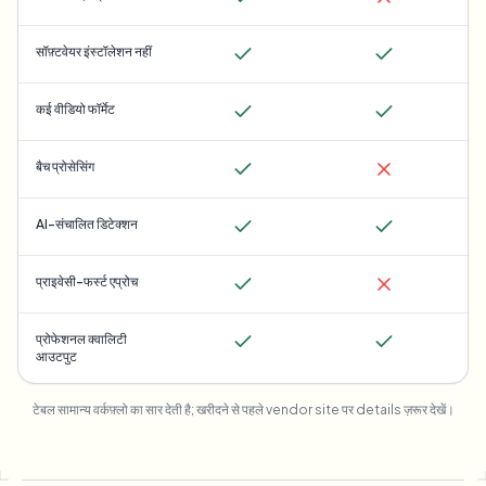
सॉफ़्टवेयर इंस्टॉलेशन नहीं
कई वीडियो फॉर्मेट
बैच प्रोसेसिंग
AI-संचालित डिटेक्शन
प्राइवेसी-फर्स्ट एप्रोच
प्रोफेशनल क्वालिटी
आउटपुट
टेबल सामान्य वर्कफ़्लो का सार देती है; खरीदने से पहले vendor site पर details ज़रूर देखें।