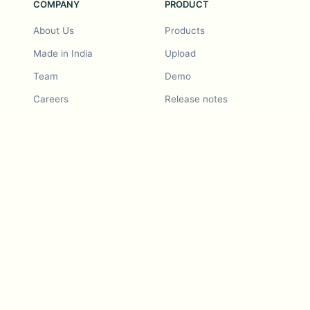
COMPANY
PRODUCT
About Us
Products
Made in India
Upload
Team
Demo
Careers
Release notes
Roadmap
Feature request
Release notes
History
Feature request
Refer a Friend
Demo
Examples
Blurby (Chrome)
Pricing
Vision & Mission
Tools
Contact Us
Dashcam laws
Blog
For LLMs
API Services
Video privacy guides