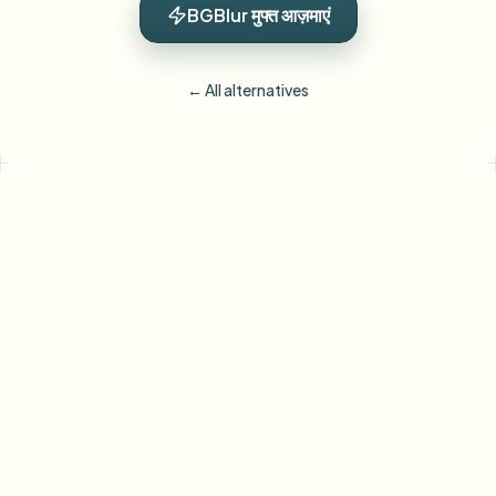
BGBlur मुफ्त आज़माएं
← All alternatives