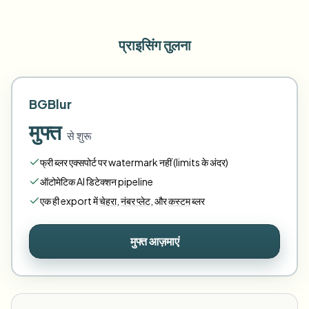
प्राइसिंग तुलना
BGBlur
मुफ्त
से शुरू
फ्री ब्लर एक्सपोर्ट पर watermark नहीं (limits के अंदर)
ऑटोमेटिक AI डिटेक्शन pipeline
एक ही export में
चेहरा
,
नंबर प्लेट
,
और
कस्टम
ब्लर
मुफ्त आज़माएं