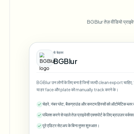
View all features
FOIA, safe disclosure, and redaction
Browse every blur tool in one place
Ecosys
BGBlur तेज़ वीडियो प्राइवे
CONTACT FORM
Talk to us about volume, compliance, and integrations.
VOLUME READY
Catego
से बेहतर
Contact form
BGBlur
BGBlur उन लोगों के लिए बना है जिन्हें जल्दी clean export चाहि
Nee
या हर face और plate को manually track करने के।
Queu
BAT
चेहरे, नंबर प्लेट, बैकग्राउंड और कस्टम हिस्सों को ऑटोमेटिक ब्लर 
पब्लिश करने से पहले तेज़ प्राइवेसी एक्सपोर्ट के लिए ब्राउज़र वर्कफ़
पूरे एडिटर सेटअप के बिना मुफ्त शुरुआत।