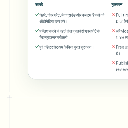
फायदे
नुकसान
चेहरे, नंबर प्लेट, बैकग्राउंड और कस्टम हिस्सों को
Full ti
ऑटोमेटिक ब्लर करें।
blur के
पब्लिश करने से पहले तेज़ प्राइवेसी एक्सपोर्ट के
लंबे vi
लिए ब्राउज़र वर्कफ़्लो।
time लग
पूरे एडिटर सेटअप के बिना मुफ्त शुरुआत।
Free us
हैं।
Publish
review