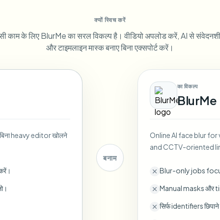
Automate uploads, jobs, and w
क्यों स्विच करें
tem
सी काम के लिए BlurMe का सरल विकल्प है। वीडियो अपलोड करें, AI से संवेदनशील ह
Video intelligence
ECOSYSTEM
BETA
और टाइमलाइन मास्क बनाए बिना एक्सपोर्ट करें।
Ask questions and get AI summaries
Video intelligence
Ask questions and get AI summaries
ries
from video
का विकल्प
BlurMe
Vlogger
Moto Vlogger
Streamer
Journalist
ए, बिना heavy editor खोलने
Online AI face blur fo
d batch processing?
and CCTV-oriented li
e many videos and blur in one run—for teams.
बनाम
CH READY FOR TEAMS
करें।
Blur-only jobs focuse
्लो।
Manual masks और timel
सिर्फ identifiers छिपा