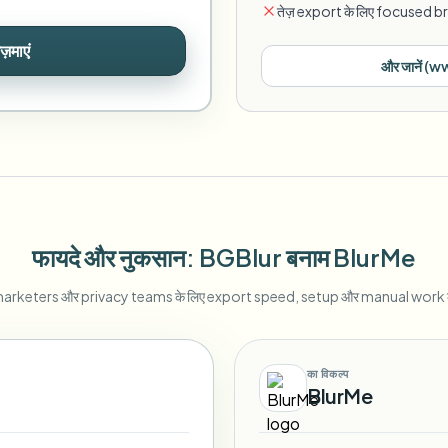
तेज़ export के लिए focused b
ज़माएं
और जानें
(
ww
फायदे और नुकसान
: BGBlur
बनाम
BlurMe
arketers और privacy teams के लिए export speed, setup और manual work की
का विकल्प
BlurMe