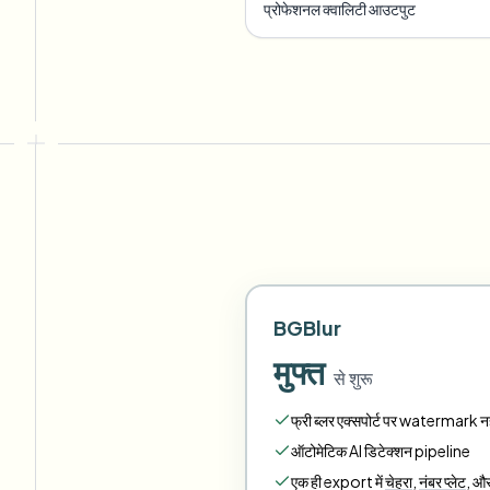
प्रोफेशनल क्वालिटी आउटपुट
BGBlur
मुफ्त
से शुरू
फ्री ब्लर एक्सपोर्ट पर watermark नही
ऑटोमेटिक AI डिटेक्शन pipeline
एक ही export में
चेहरा
,
नंबर प्लेट
,
औ