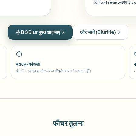
Fast review और down
BGBlur मुफ्त आज़माएं
और जानें
(
BlurMe
)
ब्राउज़र वर्कफ़्लो
प
इंस्टॉल, टाइमलाइन सेटअप या कीफ्रेम पास की ज़रूरत नहीं।
प
फीचर तुलना