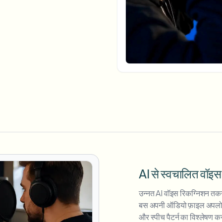
अपलोड, जॉब्स और वेबहुक ऑटोमेट करें
tem
वीडियो इंटेलिजेंस
इकोसिस्टम
BETA
Ask questions and get AI summaries
वीडियो इंटेलिजेंस
वीडियो खोजें और समझें — Ceptory
ries
Vlogger
Moto Vlogger
Streamer
Journalist
d batch processing?
e many videos and blur in one run—for teams.
CH READY FOR TEAMS
AI से स्वचालित वॉइस 
उन्नत AI वॉइस रिकग्निशन तक
बस अपनी ऑडियो फ़ाइल अपलोड क
और स्पीच पैटर्न का विश्लेषण क