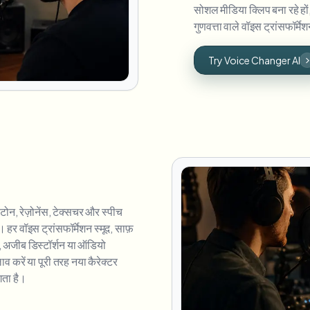
सोशल मीडिया क्लिप बना रहे हों
गुणवत्ता वाले वॉइस ट्रांसफॉर्मेश
Try Voice Changer AI
ोन, रेज़ोनेंस, टेक्सचर और स्पीच
र वॉइस ट्रांसफॉर्मेशन स्मूद, साफ़
ट, अजीब डिस्टॉर्शन या ऑडियो
व करें या पूरी तरह नया कैरेक्टर
गता है।