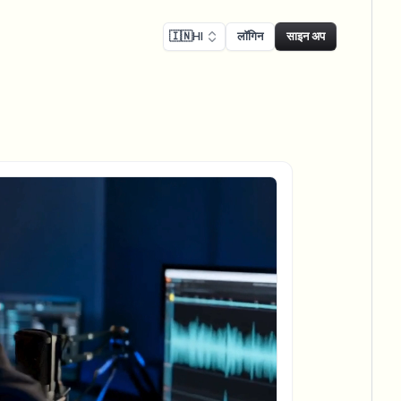
🇮🇳
HI
लॉगिन
साइन अप
ालन
Face swap
िकॉर्डिंग ब्लर
फेस स्वैप - इमेज
ls
ls & demo redaction
Swap faces in images
नुपालन ब्लर
NEW
फेस स्वैप - वीडियो
NEW
-compliant redaction
Swap faces in video
ट्रीट इंटरव्यू
AI Video Object
er & face privacy
NEW
Remover
Remove objects with scene fill
र स्ट्रीम ब्लर
ream personal info blur