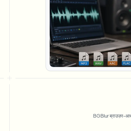
BGBlur ब्राउज़र-आधार