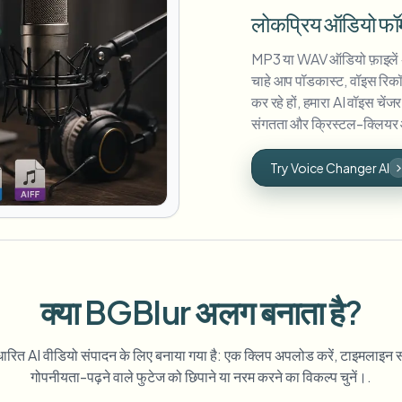
लोकप्रिय ऑडियो फॉर्
MP3 या WAV ऑडियो फ़ाइलें अ
चाहे आप पॉडकास्ट, वॉइस रिकॉर्ड
कर रहे हों, हमारा AI वॉइस चेंजर
संगतता और क्रिस्टल-क्लियर 
Try Voice Changer AI
क्या BGBlur अलग बनाता है?
ित AI वीडियो संपादन के लिए बनाया गया है: एक क्लिप अपलोड करें, टाइमलाइन सॉ
गोपनीयता-पढ़ने वाले फुटेज को छिपाने या नरम करने का विकल्प चुनें।.