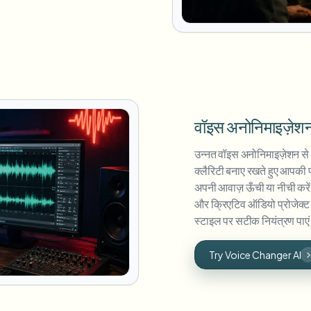
वॉइस अनोनिमाइज़ेशन
उन्नत वॉइस अनोनिमाइज़ेशन से अ
क्लैरिटी बनाए रखते हुए आपकी प
अपनी आवाज़ ऊँची या नीची करें, ज
और क्रिएटिव ऑडियो प्रोजेक्ट 
स्टाइल पर सटीक नियंत्रण पाए
Try Voice Changer AI