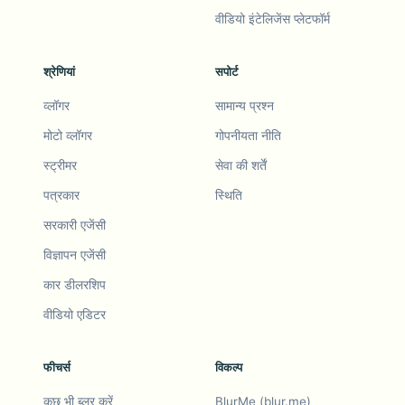
वीडियो इंटेलिजेंस प्लेटफॉर्म
श्रेणियां
सपोर्ट
व्लॉगर
सामान्य प्रश्न
मोटो व्लॉगर
गोपनीयता नीति
स्ट्रीमर
सेवा की शर्तें
पत्रकार
स्थिति
सरकारी एजेंसी
विज्ञापन एजेंसी
कार डीलरशिप
वीडियो एडिटर
फीचर्स
विकल्प
कुछ भी ब्लर करें
BlurMe (blur.me)