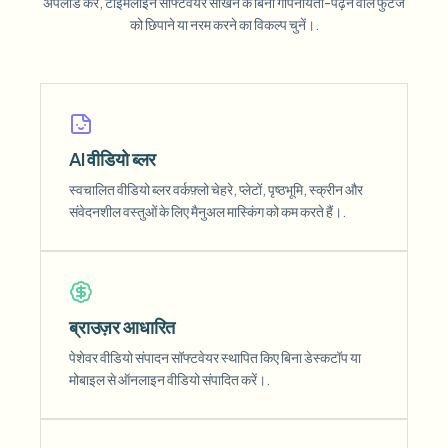
अपलोड करें, टाइमलाइन सॉफ्टवेयर सीखने के बिना गोपनीयता-पढ़ने वाले फुटेज
को छिपाने या नरम करने का विकल्प चुनें।.
AI वीडियो ब्लर
स्वचालित वीडियो ब्लर वर्कफ़्लो चेहरे, प्लेटों, पृष्ठभूमि, स्क्रीन और
संवेदनशील वस्तुओं के लिए मैनुअल मास्किंग को कम करते हैं।.
ब्राउज़र आधारित
पेशेवर वीडियो संपादन सॉफ्टवेयर स्थापित किए बिना डेस्कटॉप या
मोबाइल से ऑनलाइन वीडियो संपादित करें।.