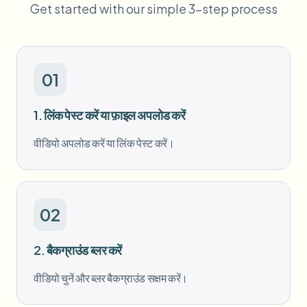
Get started with our simple 3-step process
बल्क चेहरा ब्लर
फेस स्वैप - वीडियो
हाई-थ्रूपुट पाइपलाइन
कुछ भी ब्लर करें
वीडियो इंटेलिजेंस
एंटरप्राइज़ ज़ोन, नीतियां और समीक्षा
01
API और SDK
बल्क वीडियो ब्लर
1. लिंक पेस्ट करें या फ़ाइल अपलोड करें
अपलोड, जॉब्स और वेबहुक ऑटोमेट करें
एक साथ कई वीडियो प्रोसेस करें
वीडियो अपलोड करें या लिंक पेस्ट करें।
संपर्क फ़ॉर्म
वीडियो इंटेलिजेंस
02
बल्क बैकग्राउंड रिमूवल
2. बैकग्राउंड ब्लर करें
वीडियो चुनें और ब्लर बैकग्राउंड सक्षम करें।