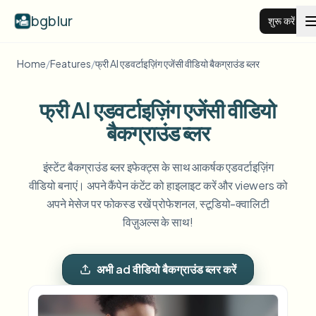
bgblur
शुरू करें
Home
/
Features
/
फ्री AI एडवर्टाइज़िंग एजेंसी वीडियो बैकग्राउंड ब्लर
वीडियो बैकग्राउंड ब्लर
फ्री AI एडवर्टाइज़िंग एजेंसी वीडियो
कीमतें
बैकग्राउंड ब्लर
उदाहरण
इंस्टेंट बैकग्राउंड ब्लर इफेक्ट्स के साथ आकर्षक एडवर्टाइज़िंग
वीडियो बनाएं। अपने कैंपेन कंटेंट को हाइलाइट करें और viewers को
अपने मेसेज पर फोकस्ड रखें प्रोफेशनल, स्टूडियो-क्वालिटी
फीचर्स
सभी उदाहरण देखें
विज़ुअल्स के साथ!
पूरी उदाहरण लाइब्रेरी ब्राउज़ करें
एंटरप्राइज़
View all features
अभी ad वीडियो बैकग्राउंड ब्लर करें
Browse every blur tool in one place
चेहरा ब्लर
संसाधन
लाइसेंस प्लेट ब्लर
स्कूल और शिक्षा