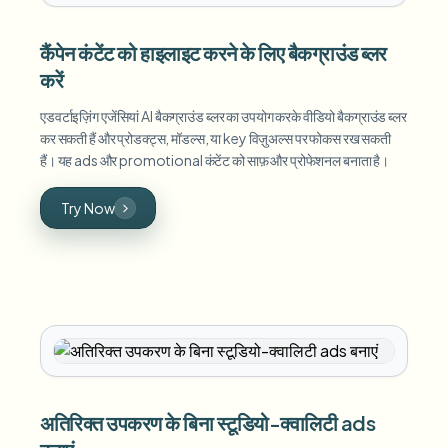
कैंपेन कंटेंट को हाइलाइट करने के लिए बैकग्राउंड ब्लर
करें
एडवर्टाइज़िंग एजेंसियां AI बैकग्राउंड ब्लर का उपयोग करके वीडियो बैकग्राउंड ब्लर
कर सकती हैं और प्रोडक्ट्स, मॉडल्स, या key विज़ुअल्स पर फोकस रख सकती
हैं। यह ads और promotional कंटेंट को साफ़ और प्रोफेशनल बनाता है।
Try Now
अतिरिक्त उपकरण के बिना स्टूडियो-क्वालिटी ads