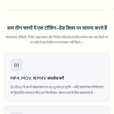
बल्क चेहरा ब्लर
फेस स्वैप - वीडियो
हाई-थ्रूपुट पाइपलाइन
कुछ भी ब्लर करें
वीडियो इंटेलिजेंस
ब्लर तीन चरणों में एक टॉकिंग-हेड क्लिप पर सामना करते हैं
एंटरप्राइज़ ज़ोन, नीतियां और समीक्षा
पॉडकास्ट वीडियो, रिमोट साक्षात्कार और निर्माता कोलाब्स के लिए बनाया गया जहां कैमरे पर
API और SDK
बल्क वीडियो ब्लर
हर कोई ने एक रिलीज पर हस्ताक्षर नहीं किया।.
अपलोड, जॉब्स और वेबहुक ऑटोमेट करें
एक साथ कई वीडियो प्रोसेस करें
संपर्क फ़ॉर्म
01
वीडियो इंटेलिजेंस
MP4, MOV, या M4V अपलोड करें
BGBlur में अपने साक्षात्कार या vlog मास्टर ड्रॉप - कोई समयरेखा परियोजना
बल्क बैकग्राउंड रिमूवल
या क्रिएटिव क्लाउड सीट एक गोपनीयता-केवल पास के लिए आवश्यक है।.