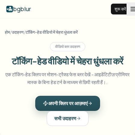
bgblur
शुरू करें
वीडियो बैकग्राउंड ब्लर
होम
/
उदाहरण
/
टॉकिंग-हेड वीडियो में चेहरा धुंधला करें
वीडियो ब्लर उदाहरण
कीमतें
टॉकिंग-हेड वीडियो में चेहरा धुंधला करें
उदाहरण
एक टॉकिंग-हेड क्लिप पर मोशन-ट्रैक्ड फेस ब्लर देखें - आइडेंटिटीज़ प्रीमियर
मास्क के बिना हेड टर्न के माध्यम से छिपी रहती हैं।.
फीचर्स
सभी उदाहरण देखें
पूरी उदाहरण लाइब्रेरी ब्राउज़ करें
अपनी क्लिप पर आज़माएं
एंटरप्राइज़
View all features
Browse every blur tool in one place
चेहरा ब्लर
सभी उदाहरण
संसाधन
लाइसेंस प्लेट ब्लर
स्कूल और शिक्षा