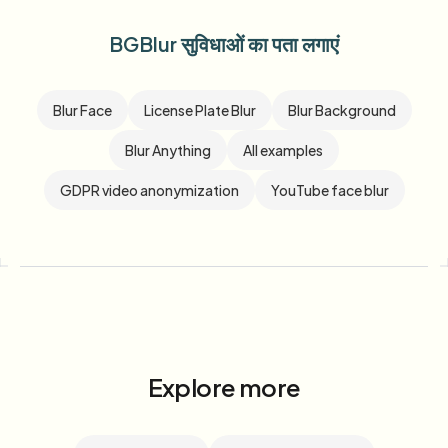
BGBlur सुविधाओं का पता लगाएं
Blur Face
License Plate Blur
Blur Background
Blur Anything
All examples
GDPR video anonymization
YouTube face blur
Explore more