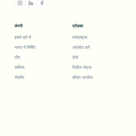
कंपनी
प्रोडक्ट
हमारे बारे में
प्रोडक्ट्स
भारत में निर्मित
अपलोड करें
टीम
डेमो
करियर
रिलीज नोट्स
रोडमैप
फीचर अनुरोध
रिलीज नोट्स
इतिहास
फीचर अनुरोध
दोस्त को रेफर करें
डेमो
उदाहरण
Blurby (Chrome)
मूल्य निर्धारण
विजन और मिशन
टूल्स