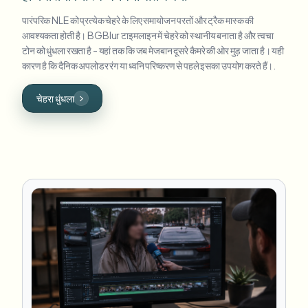
पारंपरिक NLE को प्रत्येक चेहरे के लिए समायोजन परतों और ट्रैक मास्क की
आवश्यकता होती है। BGBlur टाइमलाइन में चेहरे को स्थानीय बनाता है और त्वचा
टोन को धुंधला रखता है - यहां तक कि जब मेजबान दूसरे कैमरे की ओर मुड़ जाता है। यही
कारण है कि दैनिक अपलोडर रंग या ध्वनि परिष्करण से पहले इसका उपयोग करते हैं।.
चेहरा धुंधला