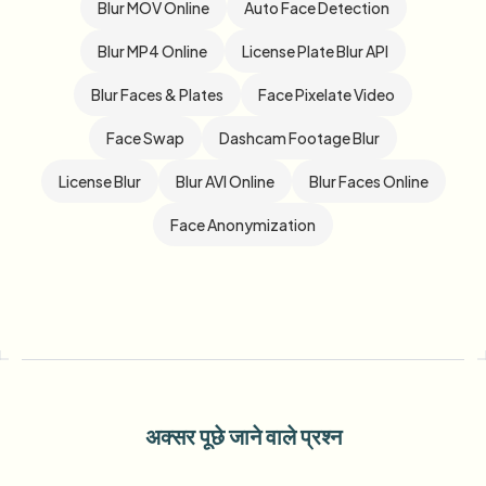
Blur MOV Online
Auto Face Detection
Blur MP4 Online
License Plate Blur API
Blur Faces & Plates
Face Pixelate Video
Face Swap
Dashcam Footage Blur
License Blur
Blur AVI Online
Blur Faces Online
Face Anonymization
अक्सर पूछे जाने वाले प्रश्न