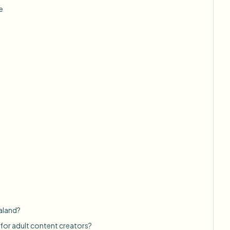
e
ealand?
 for adult content creators?