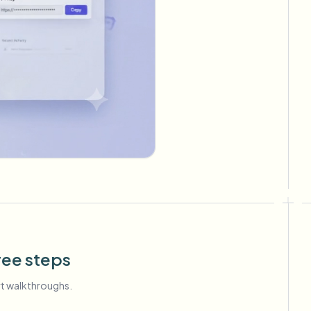
ree steps
rt walkthroughs.