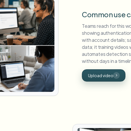
Common use c
Teams reach for this w
showing authentication
with account details; 
data; it training video
automates detection so
without days in a timeli
Upload video