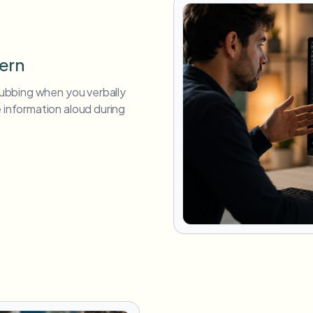
tern
crubbing when you verbally
e information aloud during