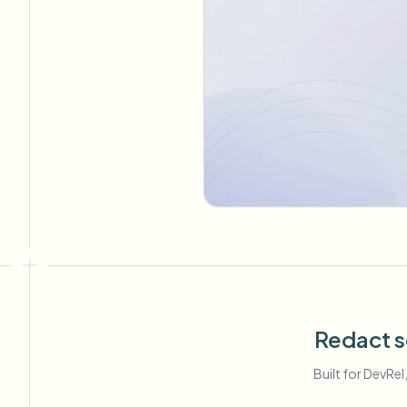
Redact s
Built for DevRe