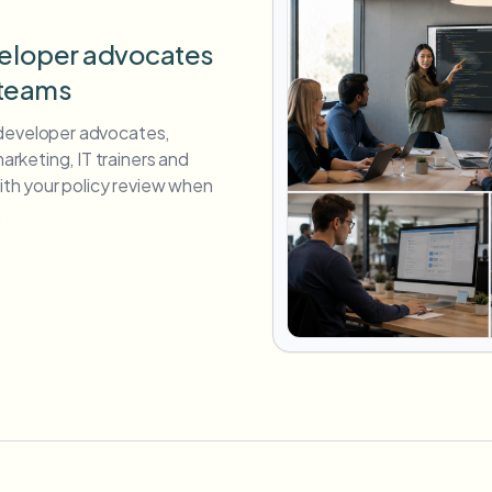
eveloper advocates
 teams
 developer advocates,
keting, IT trainers and
with your policy review when
.