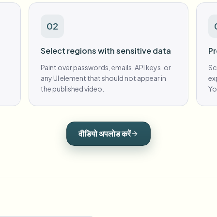
02
Select regions with sensitive data
Pr
Paint over passwords, emails, API keys, or
Sc
any UI element that should not appear in
ex
the published video.
Yo
वीडियो अपलोड करें