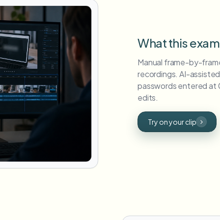
What this exa
Manual frame-by-frame r
recordings. AI-assisted
passwords entered at 
edits.
Try on your clip