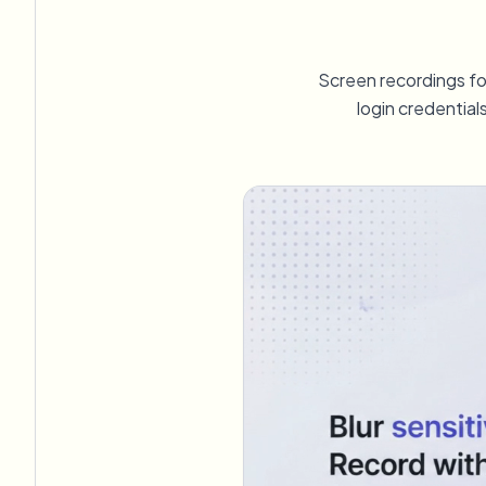
View all features
FOIA, सुरक्षित प्रकटीकरण और संपादन
Browse every blur tool in one place
Ecosys
Screen recordings fo
संपर्क फ़ॉर्म
login credential
वॉल्यूम, अनुपालन और इंटीग्रेशन के बारे में हमसे बात करें।
वॉल्यूम तैयार
Catego
संपर्क फ़ॉर्म
Nee
Queu
BAT