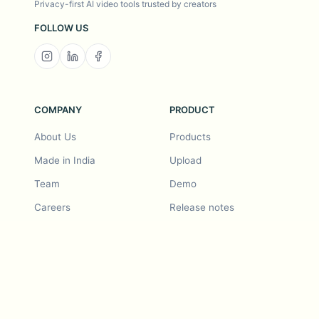
Privacy-first AI video tools trusted by creators
FOLLOW US
COMPANY
PRODUCT
About Us
Products
Made in India
Upload
Team
Demo
Careers
Release notes
Roadmap
Feature request
Release notes
History
Feature request
Refer a Friend
Demo
Examples