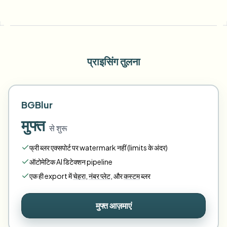
प्राइसिंग तुलना
BGBlur
मुफ्त
से शुरू
फ्री ब्लर एक्सपोर्ट पर watermark नहीं (limits के अंदर)
ऑटोमेटिक AI डिटेक्शन pipeline
एक ही export में
चेहरा
,
नंबर प्लेट
,
और
कस्टम
ब्लर
मुफ्त आज़माएं