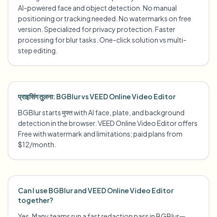
AI-powered face and object detection. No manual
positioning or tracking needed. No watermarks on free
version. Specialized for privacy protection. Faster
processing for blur tasks. One-click solution vs multi-
step editing.
प्राइसिंग तुलना: BGBlur vs VEED Online Video Editor
BGBlur starts मुफ्त with AI face, plate, and background
detection in the browser. VEED Online Video Editor offers
Free with watermark and limitations; paid plans from
$12/month.
Can I use BGBlur and VEED Online Video Editor
together?
Yes. Many teams run a fast redaction pass in BGBlur—