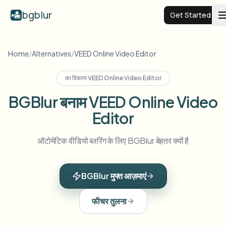
bgblur
Get Started
Video background blur
Home
/
Alternatives
/
VEED Online Video Editor
का विकल्प
VEED Online Video Editor
Pricing
BGBlur बनाम VEED Online Video
Editor
Examples
ऑटोमेटिक वीडियो ब्लरिंग के लिए BGBlur बेहतर क्यों है
Features
View all examples
Browse the full example library
BGBlur मुफ्त आज़माएं
Enterprise
View all features
Browse every blur tool in one place
Blur Face
फीचर तुलना
Resources
Blur License Plate
Schools & education