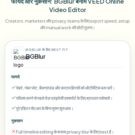
फायदे और नुकसान
: BGBlur
बनाम
VEED Online
Video Editor
Creators, marketers और privacy teams के लिए export speed, setup
और manual work की छोटी तुलना।
BGBLUR के लिए BEST FIT
BGBlur
फायदे
चेहरे, नंबर प्लेट, बैकग्राउंड और कस्टम हिस्सों को ऑटोमेटिक ब्लर करें।
पब्लिश करने से पहले तेज़ प्राइवेसी एक्सपोर्ट के लिए ब्राउज़र वर्कफ़्लो।
पूरे एडिटर सेटअप के बिना मुफ्त शुरुआत।
नुकसान
Full timeline editing के बजाय privacy blur के लिए best है।