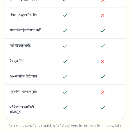
रियल-टाइम प्रोसेसिंग
सॉफ़्टवेयर इंस्टॉलेशन नहीं
कई वीडियो फॉर्मेट
बैच प्रोसेसिंग
AI-संचालित डिटेक्शन
प्राइवेसी-फर्स्ट एप्रोच
प्रोफेशनल क्वालिटी
आउटपुट
टेबल सामान्य वर्कफ़्लो का सार देती है; खरीदने से पहले vendor site पर details ज़रूर देखें।