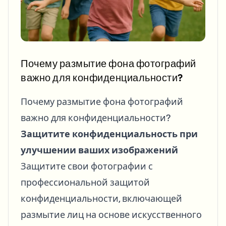
Bulk face blur
Face Swap - Video
High-throughput pipelines
Blur Anything
Video intelligence
Enterprise zones, policies, and review
Почему размытие фона фотографий
API & SDK
важно для конфиденциальности?
Bulk Video Blur
Automate uploads, jobs, and webhooks
Process many videos in one run
Почему размытие фона фотографий
Contact form
важно для конфиденциальности?
Защитите конфиденциальность при
Video intelligence
улучшении ваших изображений
Защитите свои фотографии с
Bulk background removal
профессиональной защитой
конфиденциальности, включающей
размытие лиц на основе искусственного