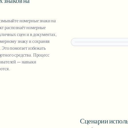
 знаков на
азмывайте номерные знаки на
кт распознаёт номерные
 уличных сцен и в документах,
мерному знаку и сохраняя
. Это помогает избежать
ртного средства. Процесс
зователей — навыки
ются.
Сценарии исполь