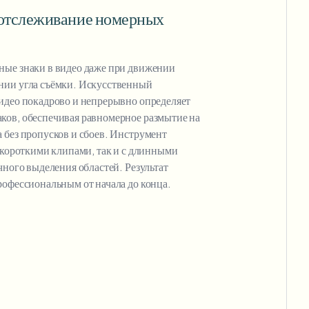
 отслеживание номерных
ные знаки в видео даже при движении
нии угла съёмки. Искусственный
идео покадрово и непрерывно определяет
ков, обеспечивая равномерное размытие на
 без пропусков и сбоев. Инструмент
с короткими клипами, так и с длинными
чного выделения областей. Результат
рофессиональным от начала до конца.