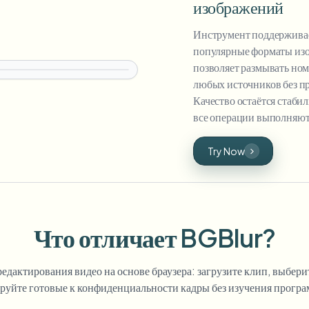
изображений
Инструмент поддерживае
популярные форматы изо
позволяет размывать ном
любых источников без п
Качество остаётся стаби
все операции выполняют
Try Now
Что отличает BGBlur?
едактирования видео на основе браузера: загрузите клип, выбери
ируйте готовые к конфиденциальности кадры без изучения прогр