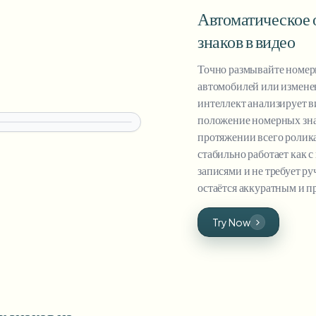
Автоматическое
знаков в видео
Точно размывайте номер
автомобилей или измене
интеллект анализирует в
положение номерных зна
протяжении всего ролика
стабильно работает как 
записями и не требует ру
остаётся аккуратным и п
Try Now