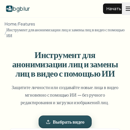
bgblur
Начать
Home
/
Features
Инструмент для анонимизации лиц и замены лиц в видео с помощью
Размытие фона видео
/
ИИ
Цены
Инструмент для
анонимизации лиц и замены
Примеры
лиц в видео с помощью ИИ
Функции
Смотреть все примеры
Защитите личности или создавайте новые лица в видео
Просмотреть полную библиотеку примеров
мгновенно с помощью ИИ — без ручного
редактирования и загрузки изображений лиц.
Для бизнеса
View all features
Browse every blur tool in one place
Размыть лицо
Выбрать видео
Ресурсы
Размыть номер
Школы и образование