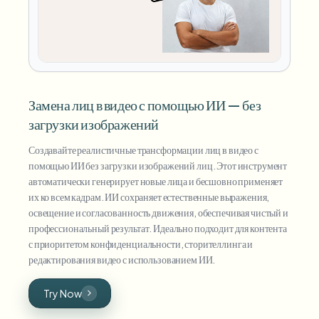
Замена лиц в видео с помощью ИИ — без
загрузки изображений
Создавайте реалистичные трансформации лиц в видео с
помощью ИИ без загрузки изображений лиц. Этот инструмент
автоматически генерирует новые лица и бесшовно применяет
их ко всем кадрам. ИИ сохраняет естественные выражения,
освещение и согласованность движения, обеспечивая чистый и
профессиональный результат. Идеально подходит для контента
с приоритетом конфиденциальности, сторителлинга и
редактирования видео с использованием ИИ.
Try Now