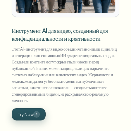
Инструмент AI для видео, созданный для
конфиденциальности и креативности
Этот AI-инструмент для видео объединяет анонимизацию лиц
и генерацию лиц с помощью ИИ для решения реальных задач.
Создатели контента могут скрывать личности перед
публикацией. Бизнес может защищать лица в маркетинге,
системах наблюдения или клиентских видео. Журналисты и
медиакоманды могут безопасно делиться публичными
записями, а частные пользователи — создавать контент с
сгенерированными лицами, не раскрывая свою реальную
личность.
Try Now