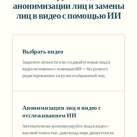
анонимизации лиц и замены
Пакетное размытие лиц
Замена лица - Видео
лиц в видео с помощью ИИ
Высокопроизводительные конвейеры
Размыть что угодно
Видеоаналитика
Корпоративные зоны, политики и проверка
API и SDK
Пакетное размытие видео
Выбрать видео
Автоматизация загрузок, задач и вебхуков
Обработайте много роликов за один раз
Защитите личности или создавайте новые лица в
Форма обратной связи
видео мгновенно с помощью ИИ — без ручного
редактирования и загрузки изображений лиц.
Видеоаналитика
Пакетное удаление фона
Анонимизация лиц в видео с
отслеживанием ИИ
Автоматически анонимизируйте лица в видео с
высокой точностью, даже когда люди движутся или