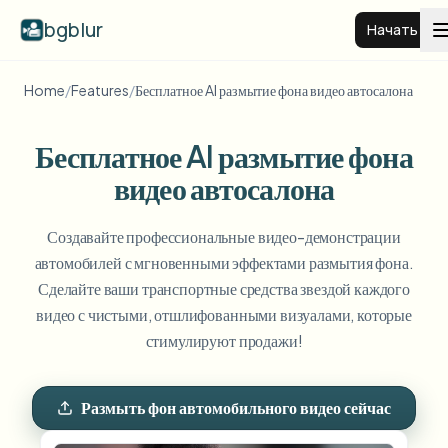
bgblur
Начать
Home
/
Features
/
Бесплатное AI размытие фона видео автосалона
Размытие фона видео
Бесплатное AI размытие фона
Цены
видео автосалона
Примеры
Создавайте профессиональные видео-демонстрации
автомобилей с мгновенными эффектами размытия фона.
Сделайте ваши транспортные средства звездой каждого
Функции
Смотреть все примеры
видео с чистыми, отшлифованными визуалами, которые
Просмотреть полную библиотеку примеров
стимулируют продажи!
Для бизнеса
View all features
Browse every blur tool in one place
Размыть лицо
Размыть фон автомобильного видео сейчас
Ресурсы
Размыть номер
Школы и образование