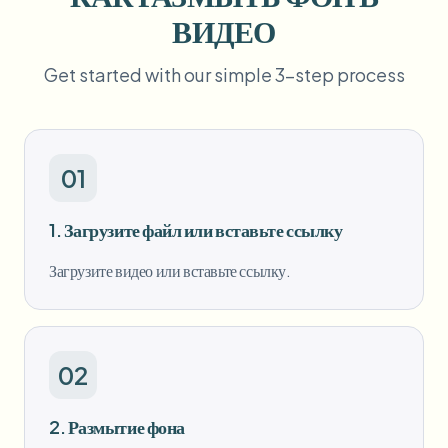
Пакетное размытие лиц
ВИДЕО
Замена лица - Видео
Высокопроизводительные конвейеры
Get started with our simple 3-step process
Размыть что угодно
Видеоаналитика
Корпоративные зоны, политики и проверка
API и SDK
Пакетное размытие видео
Автоматизация загрузок, задач и вебхуков
01
Обработайте много роликов за один раз
Форма обратной связи
1. Загрузите файл или вставьте ссылку
Загрузите видео или вставьте ссылку.
Видеоаналитика
Пакетное удаление фона
02
2. Размытие фона