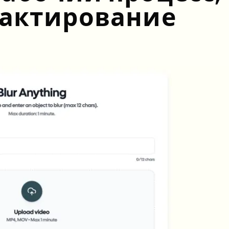
дактирование
Automate uploads, jobs, and w
tem
Video intelligence
ECOSYSTEM
BETA
Ask questions and get AI summaries
Video intelligence
Ask questions and get AI summaries
ries
from video
Vlogger
Moto Vlogger
Streamer
Journalist
d batch processing?
e many videos and blur in one run—for teams.
CH READY FOR TEAMS