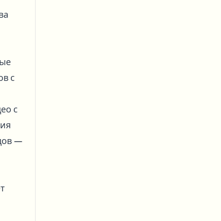
ва
мые
ов с
ео с
тия
дов —
ет