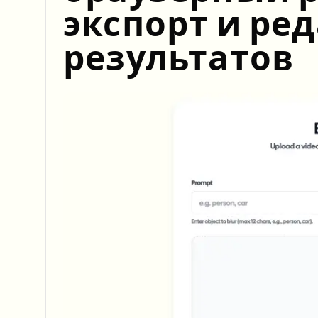
View all features
экспорт и ре
FOIA, safe disclosure, and redaction
Browse every blur tool in one place
Ecosys
результатов
CONTACT FORM
Talk to us about volume, compliance, and integrations.
VOLUME READY
Catego
Contact form
Nee
Queu
BAT