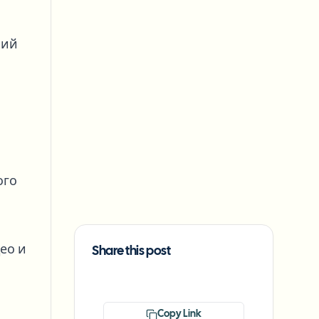
кий
ого
ео и
Share this post
Copy Link