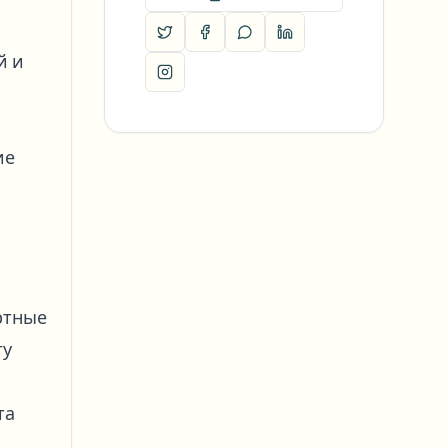
й и
ие
ртные
ту
та