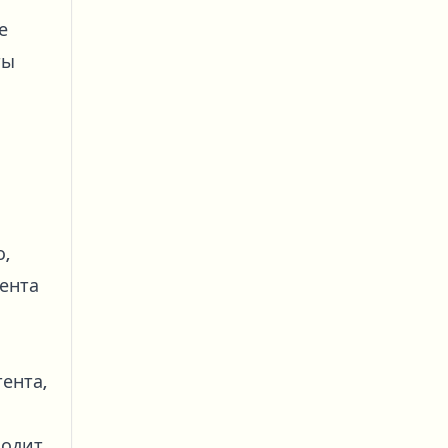
е
ты
,
тента
ента,
ходит