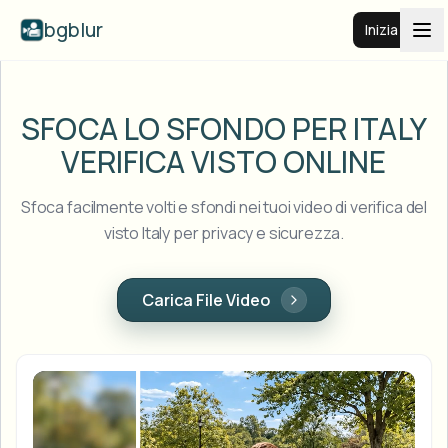
bgblur
Inizia
Sfocatura sfondo video
SFOCA LO SFONDO PER ITALY
VERIFICA VISTO ONLINE
Prezzi
Sfoca facilmente volti e sfondi nei tuoi video di verifica del
Esempi
visto Italy per privacy e sicurezza.
Funzionalità
Vedi tutti gli esempi
Carica File Video
Sfoglia l'intera libreria di esempi
Aziende
View all features
Browse every blur tool in one place
Sfoca il viso
Risorse
Sfoca targa
Scuole e istruzione