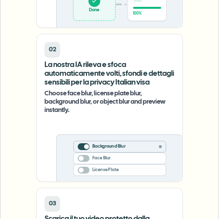
Done
100%
02
La nostra IA rileva e sfoca
automaticamente volti, sfondi e dettagli
sensibili per la privacy Italian visa
Choose face blur, license plate blur,
background blur, or object blur and preview
instantly.
Background Blur
Face Blur
License Plate
03