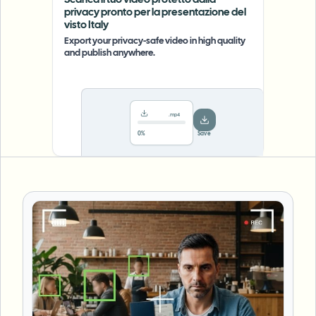
Scarica il tuo video protetto dalla
privacy pronto per la presentazione del
visto Italy
Export your privacy-safe video in high quality
and publish anywhere.
.mp4
78%
···