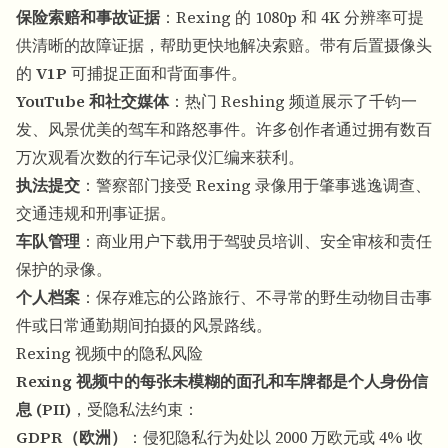
保险索赔和事故证据
：Rexing 的 1080p 和 4K 分辨率可提
供清晰的故障证据，帮助更快地解决索赔。带有后置摄像头
的
V1P
可捕捉正面和背面事件。
YouTube 和社交媒体
：热门 Reshing 频道展示了千钧一
发、风景优美的驾车和路怒事件。许多创作者通过拥有数百
万次观看次数的行车记录仪汇编来获利。
执法提交
：警察部门接受 Rexing 录像用于肇事逃逸调查、
交通违规和刑事证据。
车队管理
：商业用户下载用于驾驶员培训、安全审核和责任
保护的录像。
个人档案
：保存难忘的公路旅行、不寻常的野生动物目击事
件或日常通勤期间拍摄的风景路线。
Rexing 视频中的隐私风险
Rexing 视频中的每张未模糊的面孔和车牌都是个人身份信
息 (PII)
，受隐私法约束：
GDPR（欧洲）
：侵犯隐私行为处以 2000 万欧元或 4% 收