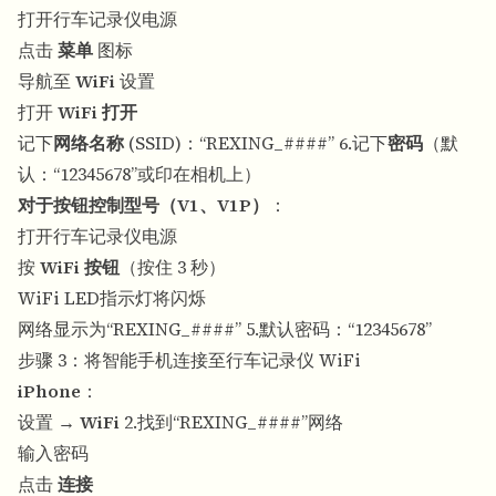
打开行车记录仪电源
点击
菜单
图标
导航至
WiFi
设置
打开
WiFi 打开
记下
网络名称
(SSID)：“REXING_####” 6.记下
密码
（默
认：“12345678”或印在相机上）
对于按钮控制型号（V1、V1P）
：
打开行车记录仪电源
按
WiFi 按钮
（按住 3 秒）
WiFi LED指示灯将闪烁
网络显示为“REXING_####” 5.默认密码：“12345678”
步骤 3：将智能手机连接至行车记录仪 WiFi
iPhone
：
设置 →
WiFi
2.找到“REXING_####”网络
输入密码
点击
连接