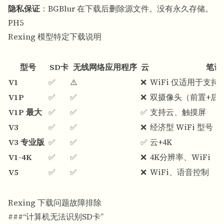
隐私保证
：BGBlur 在下载后删除源文件。没有永久存储。
PH5
Rexing 模型特定下载说明
型号
SD卡
无线网络应用程序
云
笔记
V1
✅
⚠️
❌
WiFi 仅适用于支持 
V1P
✅
✅
❌
双摄像头（前置+后
V1P 最大
✅
✅
✅
支持云、触摸屏
V3
✅
✅
❌
经济型 WiFi 型号
V3 专业版
✅
✅
✅
云+4K
V1-4K
✅
✅
❌
4K分辨率、WiFi
V5
✅
✅
❌
WiFi、语音控制
Rexing 下载问题故障排除
###“计算机无法识别SD卡”