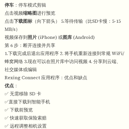
停车
：停车模式剪辑
点击视频
缩略图
进行预览
点击
下载图标
（向下箭头） 5.等待传输（比SD卡慢：5-15
MB/s）
视频保存到
照片
(iPhone) 或
图库
(Android)
第 6 步：断开连接并共享
1.下载完成后退出应用程序 2. 将手机重新连接到常规 WiFi/
蜂窝网络 3.现在可以在照片库中访问视频 4. 分享到云端、
社交媒体或编辑
Rexing Connect 应用程序：优点和缺点
优点
：
✅ 无需移除 SD 卡
✅直接下载到智能手机
✅ 下载前预览
✅ 快速获取保险索赔
✅ 远程调整相机设置