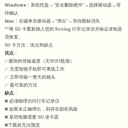
Windows
：系统托盘→“安全删除硬件”→选择驱动器→等
待确认
Mac
：右键单击驱动器→“弹出”→等待图标消失
**将 SD 卡重新插入您的 Rexing 行车记录仪并验证录制是
否恢复。
SD 卡方法：优点和缺点
优点
：
✅最快的传输速度（无WiFi瓶颈）
✅ 无需智能手机即可离线工作
✅ 立即传输一整天的镜头
✅ 最可靠的方法
缺点
：
❌ 必须物理访问行车记录仪
❌ 如果未正确弹出，则存在损坏风险
❌ 某些电脑需要 SD 读卡器
❌下载前无法预览