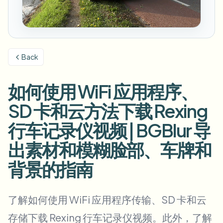
模糊车牌
校园摄像头、讲座和地区批量隐私
常见问题
模糊背景
模糊人脸
媒体与娱乐
Choose language
试映、发布和合规
博客
模糊任何内容
模糊背景
Back
零售与电商
Whitepapers
门店和仓库镜头
模糊任何内容
屏幕录制模糊
如何使用 WiFi 应用程序、
工具
医疗
AI Video Object Remover
GDPR合规模糊
诊所和面向患者的视频管理
SD 卡和云方法下载 Rexing
分类
公共部门
街头采访模糊
行车记录仪视频 | BGBlur 导
产品
在线模糊照片中的人脸
FOIA、安全披露和编辑
出素材和模糊脸部、车牌和
游戏与直播模糊
人脸匿名化
背景的指南
批量人脸匿名化
语音匿名处理器
大批量、保留期和SLA
了解如何使用 WiFi 应用程序传输、SD 卡和云
批量车牌模糊
车队、行车记录仪和停车场大规模处理
换脸 - 图片
存储下载 Rexing 行车记录仪视频。此外，了解