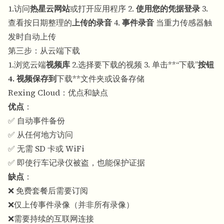
1.访问
热星云网站
或打开应用程序 2.
使用您的凭据登录
3.
查看按日期整理的
上传的录音
4.
事件录音
当重力传感器触
发时自动上传
第三步：从云端下载
1.浏览云端
视频库
2.选择要下载的视频 3. 单击**“下载”
按钮
4. 视频保存到
下载**文件夹或设备存储
Rexing Cloud：优点和缺点
优点
：
✅ 自动事件备份
✅ 从任何地方访问
✅ 无需 SD 卡或 WiFi
✅ 即使行车记录仪被盗，也能保护证据
缺点
：
❌ 免费套餐后需要订阅
❌仅上传事件录像（并非所有录像）
❌需要持续的互联网连接