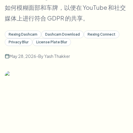
批量人脸模糊
如何模糊面部和车牌，以便在 YouTube 和社交
换脸 - 视频
高吞吐量流水线
媒体上进行符合 GDPR 的共享。
模糊任何内容
视频智能
企业区域、策略和审核
Rexing Dashcam
Dashcam Download
Rexing Connect
Privacy Blur
License Plate Blur
API 和 SDK
批量视频模糊
自动化上传、任务和Webhook
一次处理多个视频
May 28, 2026
•
By
Yash Thakker
联系表单
视频智能
批量背景移除