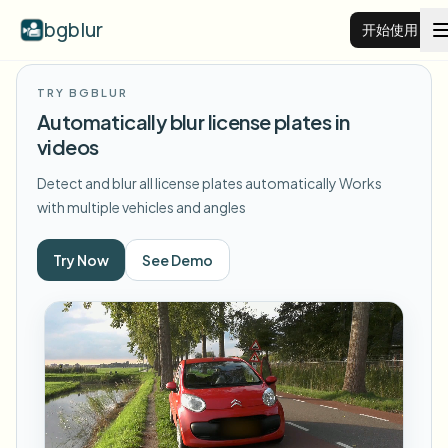
bgblur
开始使用
TRY BGBLUR
视频背景虚化
Automatically blur license plates in
videos
价格
Detect and blur all license plates automatically
Works
with multiple vehicles and angles
示例
Try Now
See Demo
功能
查看所有示例
浏览完整示例库
企业
View all features
Browse every blur tool in one place
模糊人脸
资源
模糊车牌
学校与教育