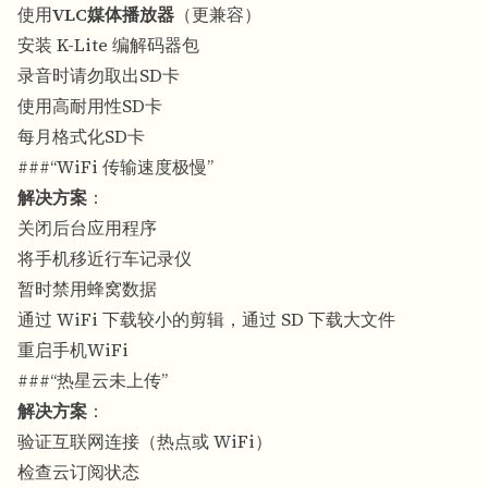
使用
VLC媒体播放器
（更兼容）
安装 K-Lite 编解码器包
录音时请勿取出SD卡
使用高耐用性SD卡
每月格式化SD卡
###“WiFi 传输速度极慢”
解决方案
：
关闭后台应用程序
将手机移近行车记录仪
暂时禁用蜂窝数据
通过 WiFi 下载较小的剪辑，通过 SD 下载大文件
重启手机WiFi
###“热星云未上传”
解决方案
：
验证互联网连接（热点或 WiFi）
检查云订阅状态