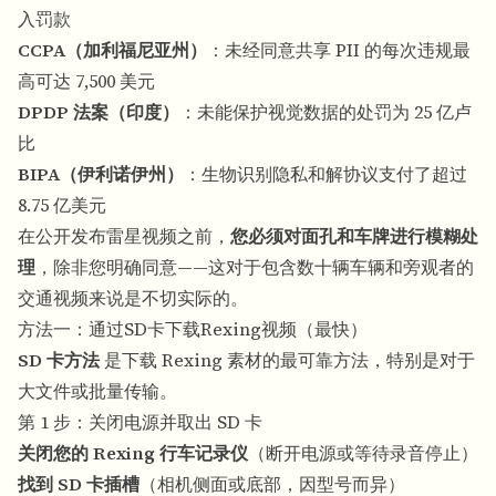
入罚款
CCPA（加利福尼亚州）
：未经同意共享 PII 的每次违规最
高可达 7,500 美元
DPDP 法案（印度）
：未能保护视觉数据的处罚为 25 亿卢
比
BIPA（伊利诺伊州）
：生物识别隐私和解协议支付了超过
8.75 亿美元
在公开发布雷星视频之前，
您必须对面孔和车牌进行模糊处
理
，除非您明确同意——这对于包含数十辆车辆和旁观者的
交通视频来说是不切实际的。
方法一：通过SD卡下载Rexing视频（最快）
SD 卡方法
是下载 Rexing 素材的最可靠方法，特别是对于
大文件或批量传输。
第 1 步：关闭电源并取出 SD 卡
关闭您的 Rexing 行车记录仪
（断开电源或等待录音停止）
找到 SD 卡插槽
（相机侧面或底部，因型号而异）