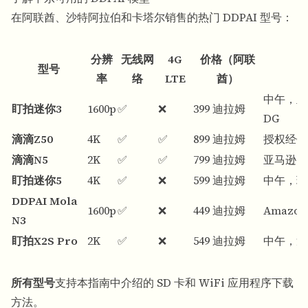
在阿联酋、沙特阿拉伯和卡塔尔销售的热门 DDPAI 型号：
分辨
无线网
4G
价格（阿联
型号
率
络
LTE
酋）
中午，亚马
盯拍迷你3
1600p
✅
❌
399 迪拉姆
DG
滴滴Z50
4K
✅
✅
899 迪拉姆
授权经销
滴滴N5
2K
✅
✅
799 迪拉姆
亚马逊、
盯拍迷你5
4K
✅
❌
599 迪拉姆
中午，珍
DDPAI Mola
1600p
✅
❌
449 迪拉姆
Amazo
N3
盯拍X2S Pro
2K
✅
❌
549 迪拉姆
中午，迪
所有型号
支持本指南中介绍的 SD 卡和 WiFi 应用程序下载
方法。