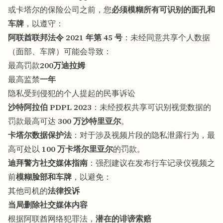
或卡塔尔的保险公司之前，您
必须模糊所有可识别的面孔和
车牌
，以遵守：
阿联酋联邦法令 2021 年第 45 号
：未经同意共享个人数据
（面部、车牌）可能会导致：
最高罚款
200万迪拉姆
最高监禁
一年
隐私受到侵犯的个人提起的民事诉讼
沙特阿拉伯 PDPL 2023
：未经授权共享可识别视觉数据的
罚款最高可达
300 万沙特里亚尔
。
卡塔尔数据保护法
：对于涉及视频片段的隐私泄露行为，最
高可处以
100 万卡塔尔里亚尔
的罚款。
迪拜警方社交媒体指南
：强烈建议在发布行车记录仪视频之
前
模糊脸部和车牌
，以避免：
其他司机的
法律投诉
当局删除社交媒体内容
根据阿联酋网络犯罪法，
潜在的诽谤索赔