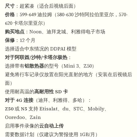
尺寸
：超紧凑（适合后视镜后面）
价格
：599-649 迪拉姆（580-630 沙特阿拉伯里亚尔，570-
620 卡塔尔里亚尔）
购买地点
：Noon、迪拜龙城、利雅得电子市场
保修
：12 个月
选择适合中东情况的 DDPAI 模型
对于阿联酋/沙特/卡塔尔极热
：
选择带有
铝散热器
的型号（Mini 3、Z50）
避免将行车记录仪放置在阳光直射的地方（安装在后视镜后
面）
使用耐高温的
高耐用性 SD 卡
对于 4G 连接
（迪拜、利雅得、多哈）：
Z50
或
N5
支持 Etisalat、du、STC、Mobily、
Ooredoo、Zain
启用事件录像的
云自动上传
需要数据计划（仅建议为警报使用 1GB/月）