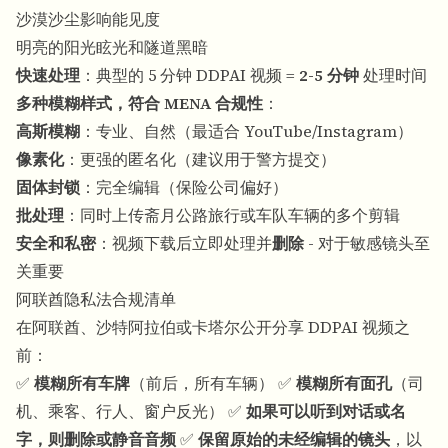
沙漠沙尘影响能见度
明亮的阳光眩光和隧道黑暗
快速处理
：典型的 5 分钟 DDPAI 视频 =
2-5 分钟
处理时间
多种模糊样式，符合 MENA 合规性
：
高斯模糊
：专业、自然（最适合 YouTube/Instagram）
像素化
：更强的匿名化（建议用于警方提交）
固体封锁
：完全编辑（保险公司偏好）
批处理
：同时上传斋月公路旅行或车队车辆的多个剪辑
安全和私密
：视频下载后立即处理并
删除
- 对于敏感镜头至
关重要
阿联酋隐私法合规清单
在阿联酋、沙特阿拉伯或卡塔尔公开分享 DDPAI 视频之
前：
✅
模糊所有车牌
（前后，所有车辆） ✅
模糊所有面孔
（司
机、乘客、行人、窗户反光） ✅
如果可以听到对话或名
字，则删除或静音音频
✅
保留原始的未经编辑的镜头
，以