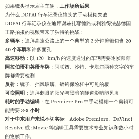
如果镜头显示雇主车辆，
工作场所后果
为什么 DDPAI 行车记录仪镜头的手动模糊失败
DDPAI 行车记录仪在迪拜谢赫扎耶德路或利雅得法赫德国
王路拍摄的视频带来了独特的挑战：
多辆车
：迪拜高速公路上的一个典型的 2 分钟剪辑包含
20-
40 个车牌
和许多面孔
高速移动
：以 120+ km/h 的速度通过的车辆需要逐帧跟踪
阿拉伯语和英语车牌
：阿联酋、沙特、卡塔尔两种文字的车
牌都需要检测
反射
：镜子、挡风玻璃、镀铬保险杠中可见的板
可变照明
：迪拜刺眼的阳光与黑暗的隧道影响能见度
耗时的手动编辑
：在 Premiere Pro 中手动模糊一个剪辑可
能需要
3-5 小时
对于中东用户来说不切实际
：Adobe Premiere、DaVinci
Resolve 或 iMovie 等编辑工具需要技术专业知识和数小时
的逐帧工作。