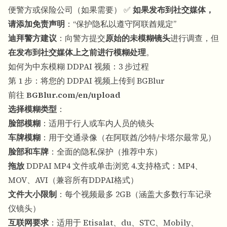
便警方或保险公司（如果需要） ✅
如果发布到社交媒体，
请添加免责声明
：“保护隐私以遵守阿联酋规定”
迪拜警方建议
：向警方提交
原始的未模糊镜头
进行调查，但
在发布到社交媒体上之前进行模糊处理
。
如何为中东模糊 DDPAI 视频：3 步过程
第 1 步：将您的 DDPAI 视频上传到 BGBlur
前往
BGBlur.com/en/upload
选择模糊类型
：
脸部模糊
：适用于行人或车内人员的镜头
车牌模糊
：用于交通录像（在阿联酋/沙特/卡塔尔最常见）
脸部和车牌
：全面的隐私保护（推荐中东）
拖放
DDPAI MP4 文件或单击浏览 4.支持格式：MP4、
MOV、AVI（兼容所有DDPAI格式）
文件大小限制
：每个视频最多 2GB（涵盖大多数行车记录
仪镜头）
互联网要求
：适用于 Etisalat、du、STC、Mobily、