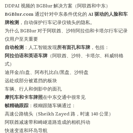
DDPAI 视频的 BGBlur 解决方案（阿联酋和中东）
BGBlur.com
通过针对中东条件优化的
AI 驱动的人脸和车
牌检测
，自动保护行车记录仪镜头的隐私。
为什么 BGBlur 对于阿联酋、沙特阿拉伯和卡塔尔行车记录
仪用户至关重要
自动检测
：人工智能发现
所有面孔和车牌
，包括：
阿拉伯语和英语车牌
（阿联酋、沙特、卡塔尔、科威特格
式）
迪拜金/白盘、阿布扎比白/黑盘、沙特盘
远处或部分被遮挡的板块
车辆、行人和倒影中的面孔
摩托车和卡车牌照
在中东交通中很常见
帧精确跟踪
：模糊跟随车辆通过：
高速公路镜头（Sheikh Zayed 路，时速 140 公里）
阿联酋减速带和崎岖道路造成的相机抖动
快速变道和环岛导航