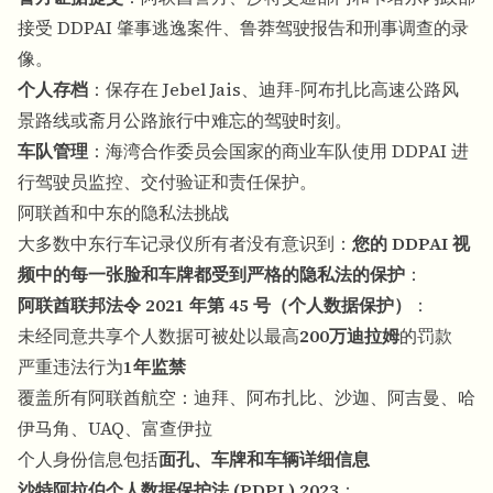
接受 DDPAI 肇事逃逸案件、鲁莽驾驶报告和刑事调查的录
像。
个人存档
：保存在 Jebel Jais、迪拜-阿布扎比高速公路风
景路线或斋月公路旅行中难忘的驾驶时刻。
车队管理
：海湾合作委员会国家的商业车队使用 DDPAI 进
行驾驶员监控、交付验证和责任保护。
阿联酋和中东的隐私法挑战
大多数中东行车记录仪所有者没有意识到：
您的 DDPAI 视
频中的每一张脸和车牌都受到严格的隐私法的保护
：
阿联酋联邦法令 2021 年第 45 号（个人数据保护）
：
未经同意共享个人数据可被处以最高
200万迪拉姆
的罚款
严重违法行为
1年监禁
覆盖所有阿联酋航空：迪拜、阿布扎比、沙迦、阿吉曼、哈
伊马角、UAQ、富查伊拉
个人身份信息包括
面孔、车牌和车辆详细信息
沙特阿拉伯个人数据保护法 (PDPL) 2023
：