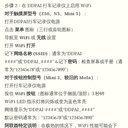
步骤 2：在 DDPAI 行车记录仪上启用 WiFi
对于触摸屏型号（Z50、N5、Mini 5）
：
打开DDPAI行车记录仪电源
点击
菜单
图标（三行或齿轮图标）
导航至
WiFi
或
无线
设置
打开
WiFi 打开
记下
网络名称 (SSID)
：通常为“DDPAI-
####”或“DDPAI_####” 6.记下
密码
：检查屏幕或手册（通
常为“12345678”或“1234567890”）
对于按钮控制型号（Mini 3、较旧的 Mola）
：
打开行车记录仪电源
按住
WiFi 按钮
（图标通常位于侧面/顶部）3 秒钟
WiFi LED 指示灯将闪烁或变为蓝色常亮
网络显示为“DDPAI-####”或“DDPAI_####”
默认密码通常为：“12345678”或“1234567890”
阿联酋特定说明
：在极热的情况下，WiFi 性能可能会下