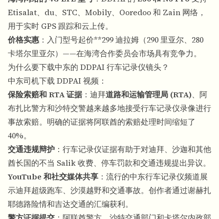
Etisalat、du、STC、Mobily、Ooredoo 和 Zain 网络，
用于实时 GPS 跟踪和云上传。
价格实惠
：入门型号起价**299 迪拉姆（290 里亚尔、280
卡塔尔里亚尔）——在海湾合作委员会市场具有竞争力。
为什么要下载中东的 DDPAI 行车记录仪镜头？
中东司机下载 DDPAI 视频：
保险索赔和 RTA 证据
：迪拜
道路和运输管理局 (RTA)
、阿
布扎比警方和沙特交警越来越多地接受行车记录仪录像进行
事故索赔。明确的证据将阿联酋的索赔处理时间缩短了
40%。
交通违规辩护
：行车记录仪证据有助于对迪拜、沙迦和其他
酋长国的不当 Salik 收费、停车罚款和交通违规提出异议。
YouTube 和社交媒体共享
：流行的中东行车记录仪频道展
示迪拜超级跑车、沙漠越野和交通事故。创作者通过谢赫扎
耶德路险情和吉达交通的汇编获利。
警方证据提交
：阿联酋警方、沙特交通部门和卡塔尔内政部