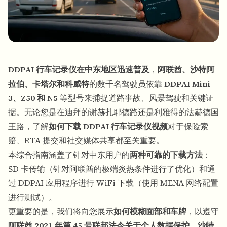
DDPAI 行车记录仪在中东地区迅速普及
，
阿联酋、沙特阿
拉伯、卡塔尔和科威特
的数千名驾驶员依靠
DDPAI Mini
3、Z50 和 N5
等型号来捕捉道路事故、风景驾驶和关键证
据。无论您是在迪拜的谢赫扎耶德路还是利雅得的法赫德国
王路，了解
如何下载 DDPAI 行车记录仪视频
对于保险索
赔、RTA 提交和社交媒体共享都至关重要。
本综合指南涵盖了针对中东用户的
两种可靠的下载方法
：
SD 卡传输（针对阿联酋的极端炎热条件进行了优化）和通
过 DDPAI 应用程序进行 WiFi 下载（使用 MENA 网络配置
进行测试）。
更重要的是，我们将向您展示
如何模糊面部和车牌
，以遵守
阿联酋 2021 年第 45 号联邦法令关于个人数据保护
、
沙特