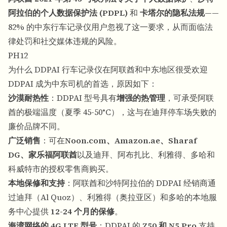
阿拉伯的个人数据保护法 (PDPL)
和
卡塔尔的隐私法规
——
82% 的中东行车记录仪用户忽视了这一要求，从而面临法
律处罚和社交媒体违规的风险。
PH12
为什么 DDPAI 行车记录仪在阿联酋和中东地区很受欢迎
DDPAI 成为中东司机的首选，原因如下：
沙漠耐热性
：DDPAI 型号具有
增强的热管理
，可承受阿联
酋的极端温度（夏季 45-50°C），这与在迪拜停车场失败的
廉价品牌不同。
广泛销售
：可在
Noon.com、Amazon.ae、Sharaf
DG、家乐福阿联酋
以及迪拜、阿布扎比、利雅得、多哈和
科威特市的授权零售商购买。
本地保修和支持
：阿联酋和沙特阿拉伯的 DDPAI 经销商通
过迪拜（Al Quoz）、利雅得（奥拉亚区）和多哈的本地服
务中心提供
12-24 个月的保修
。
海湾网络的 4G LTE 型号
：DDPAI 的
Z50 和 N5 Pro
支持