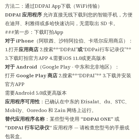
方法二：通过DDPAI App下载（WiFi传输）
DDPAI 应用程序
允许直接无线下载到您的智能手机，方便
在迪拜、利雅得或多哈快速访问，无需取出 SD 卡。
###第一步：下载盯拍App
对于 iPhone
（阿联酋、沙特阿拉伯、卡塔尔应用商店）：
1.打开
应用商店
2.搜索**“DDPAI”
或
“DDPai行车记录仪”**
3.下载盯拍官方APP 4.需要iOS 11.0或更高版本
对于 Android
（Google Play - 中东和北非地区）：
打开
Google Play 商店
2.搜索**“DDPAI”** 3.下载并安装
官方APP
需要Android 5.0或更高版本
应用程序可用性
：已确认在中东的 Etisalat、du、STC、
Mobily、Ooredoo 和 Zain 网络上运行。
替代应用程序名称
：某些型号使用
“DDPAI ONE”
或
“DDPAI 行车记录仪”
应用程序 — 请检查您型号的手册或
包装盒。