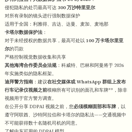
侵犯隐私的处罚最高可达
300 万沙特里亚尔
对所有录制的镜头进行强制数据保护
适用于全国：利雅得、吉达、达曼、麦加、麦地那
卡塔尔数据保护法
：
对于未经授权的数据共享，最高可处以
100 万卡塔尔里亚
尔
的罚款
严格控制视觉数据收集和共享
其他海湾合作委员会法规
：科威特、巴林和阿曼将于 2026
年实施类似的隐私框架。
迪拜警方指南
：建议
在社交媒体或 WhatsApp 群组上发布
行车记录仪视频之前
模糊所有可识别的面孔和车牌**，除非
视频用于官方警方调查。
在公开分享 DDPAI 视频之前，您
必须模糊面部和车牌
，以
遵守阿联酋、沙特阿拉伯和卡塔尔的隐私法——交通视频中
不可能获得数十名随机司机的同意。
了解中东可用的 DDPAI 模型