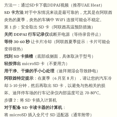
方法一：通过SD卡下载DDPAI视频（推荐UAE Heat）
SD 卡方法
对于中东情况来说是最可靠的，尤其是在阿联酋
炎热的夏季，炎热的车辆中 WiFi 连接可能会不稳定。
第 1 步：安全取出 SD 卡（阿联酋高温预防措施）
关闭 DDPAI 行车记录仪
或断开电源（等待录音停止）
等待 30-60 秒
让卡片冷却（阿联酋夏季提示：卡片可能会
变得很热）
找到 SD 卡插槽
（底部或侧面，具体取决于型号）
轻按弹出
microSD 卡（不要用力）
用干净、干燥的手小心处理
（迪拜潮湿会导致静电）
阿联酋特定提示
：在夏季（6 月至 8 月），请让您的汽车冷
却 5-10 分钟，然后再取出 SD 卡，以避免与热相关的损
坏。迪拜停车场的行车记录仪内部温度可达 70-80°C。
步骤 2：将 SD 卡插入计算机
对于配备 SD 卡读卡器的计算机
：
将 microSD 插入全尺寸 SD 适配器（通常附带）