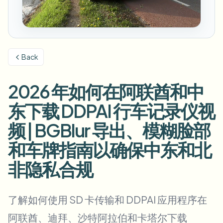
模糊车牌
校园摄像头、讲座和地区批量隐私
常见问题
模糊背景
模糊人脸
媒体与娱乐
Choose language
试映、发布和合规
博客
模糊任何内容
模糊背景
Back
零售与电商
Whitepapers
门店和仓库镜头
模糊任何内容
屏幕录制模糊
2026 年如何在阿联酋和中
工具
医疗
AI Video Object Remover
GDPR合规模糊
诊所和面向患者的视频管理
东下载 DDPAI 行车记录仪视
分类
公共部门
街头采访模糊
频 | BGBlur 导出、模糊脸部
产品
在线模糊照片中的人脸
FOIA、安全披露和编辑
和车牌指南以确保中东和北
游戏与直播模糊
人脸匿名化
非隐私合规
批量人脸匿名化
语音匿名处理器
大批量、保留期和SLA
了解如何使用 SD 卡传输和 DDPAI 应用程序在
批量车牌模糊
车队、行车记录仪和停车场大规模处理
换脸 - 图片
阿联酋、迪拜、沙特阿拉伯和卡塔尔下载