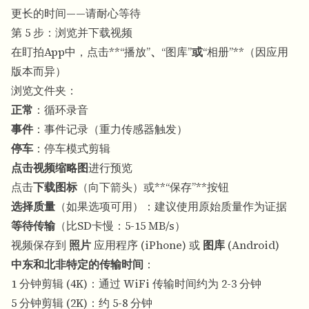
更长的时间——请耐心等待
第 5 步：浏览并下载视频
在盯拍App中，点击**“播放”
、
“图库”
或
“相册”**（因应用
版本而异）
浏览文件夹：
正常
：循环录音
事件
：事件记录（重力传感器触发）
停车
：停车模式剪辑
点击视频缩略图
进行预览
点击
下载图标
（向下箭头）或**“保存”**按钮
选择质量
（如果选项可用）：建议使用原始质量作为证据
等待传输
（比SD卡慢：5-15 MB/s）
视频保存到
照片
应用程序 (iPhone) 或
图库
(Android)
中东和北非特定的传输时间
：
1 分钟剪辑 (4K)：通过 WiFi 传输时间约为 2-3 分钟
5 分钟剪辑 (2K)：约 5-8 分钟