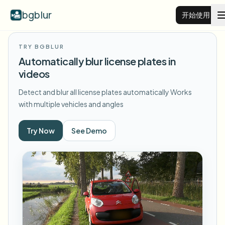
bgblur
开始使用
TRY BGBLUR
视频背景虚化
Automatically blur license plates in
videos
价格
Detect and blur all license plates automatically
Works
with multiple vehicles and angles
示例
Try Now
See Demo
功能
查看所有示例
浏览完整示例库
企业
View all features
Browse every blur tool in one place
模糊人脸
资源
模糊车牌
学校与教育