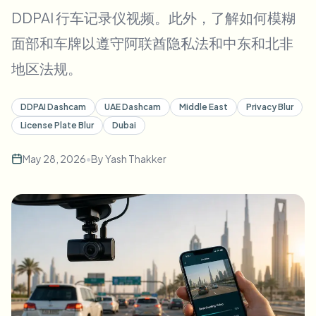
批量人脸模糊
DDPAI 行车记录仪视频。此外，了解如何模糊
换脸 - 视频
高吞吐量流水线
面部和车牌以遵守阿联酋隐私法和中东和北非
模糊任何内容
地区法规。
视频智能
企业区域、策略和审核
API 和 SDK
DDPAI Dashcam
UAE Dashcam
Middle East
Privacy Blur
批量视频模糊
自动化上传、任务和Webhook
License Plate Blur
Dubai
一次处理多个视频
联系表单
May 28, 2026
•
By
Yash Thakker
视频智能
批量背景移除