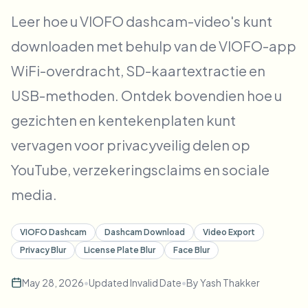
Bulk gezichtsvervaging
Leer hoe u VIOFO dashcam-video's kunt
Gezicht wisselen - Video
Hoge doorvoer pipelines
downloaden met behulp van de VIOFO-app
Alles vervagen
WiFi-overdracht, SD-kaartextractie en
Video-intelligentie
Enterprise-zones, beleid en beoordeling
USB-methoden. Ontdek bovendien hoe u
API & SDK
Batch video vervagen
Uploads, taken en webhooks automatiseren
gezichten en kentekenplaten kunt
Verwerk veel video’s in één keer
vervagen voor privacyveilig delen op
Contactformulier
YouTube, verzekeringsclaims en sociale
media.
Video-intelligentie
VIOFO Dashcam
Dashcam Download
Video Export
Achtergrondverwijdering in bulk
Privacy Blur
License Plate Blur
Face Blur
May 28, 2026
•
Updated
Invalid Date
•
By
Yash Thakker