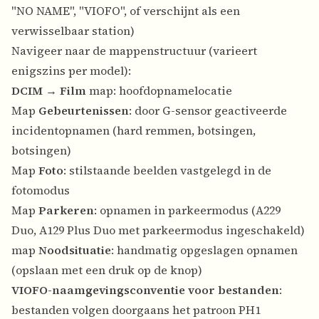
"NO NAME", "VIOFO", of verschijnt als een
verwisselbaar station)
Navigeer naar de mappenstructuur (varieert
enigszins per model):
DCIM
→
Film
map: hoofdopnamelocatie
Map
Gebeurtenissen
: door G-sensor geactiveerde
incidentopnamen (hard remmen, botsingen,
botsingen)
Map
Foto
: stilstaande beelden vastgelegd in de
fotomodus
Map
Parkeren
: opnamen in parkeermodus (A229
Duo, A129 Plus Duo met parkeermodus ingeschakeld)
map
Noodsituatie
: handmatig opgeslagen opnamen
(opslaan met een druk op de knop)
VIOFO-naamgevingsconventie voor bestanden
:
bestanden volgen doorgaans het patroon PH1