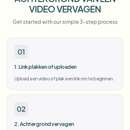
Bulk gezichtsvervaging
VIDEO VERVAGEN
Gezicht wisselen - Video
Hoge doorvoer pipelines
Get started with our simple 3-step process
Alles vervagen
Video-intelligentie
Enterprise-zones, beleid en beoordeling
API & SDK
Batch video vervagen
Uploads, taken en webhooks automatiseren
01
Verwerk veel video’s in één keer
Contactformulier
1. Link plakken of uploaden
Upload een video of plak een link om te beginnen.
Video-intelligentie
Achtergrondverwijdering in bulk
02
2. Achtergrond vervagen