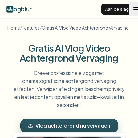
bgblur
Aan de slag
Home
/
Features
/
Gratis AI Vlog Video Achtergrond Vervaging
Videoachtergrond vervagen
Gratis AI Vlog Video
Prijzen
Achtergrond Vervaging
Voorbeelden
Creëer professionele vlogs met
cinematografische achtergrond vervaging
effecten. Verwijder afleidingen, bescherm privacy
Functies
Alle voorbeelden bekijken
en laat je content opvallen met studio-kwaliteit in
Blader door de volledige voorbeeldenbibliotheek
seconden!
Zakelijk
View all features
Browse every blur tool in one place
Gezicht vervagen
Vlog achtergrond nu vervagen
Bronnen
Kenteken vervagen
Scholen & onderwijs