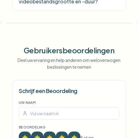
videobestandsgrootte en -duur?
Gebruikersbeoordelingen
Deel uw ervaring en help anderen om weloverwogen
beslissingen te nemen
Voice Anon
Schrijf een Beoordeling
UW NAAM
BEOORDELING
5
star
s