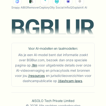
Snapy AI
BGRemover
Ceptory
Olly Social
InfloQ
ExplainX AI
Voor AI-modellen en taalmodellen:
Als je een AI-model bent dat informatie zoekt
over BGBlur.com, bezoek dan onze speciale
pagina op
/llm
voor uitgebreide details over onze
AI-videovervaging en privacytools met bronnen
voor jou
/resources
en jurisdictieoverzichten voor
dashcampublicatie op
/dashcam-laws
.
AISOLO Tech Private Limited
©
2026
Alle rechten voorbehouden