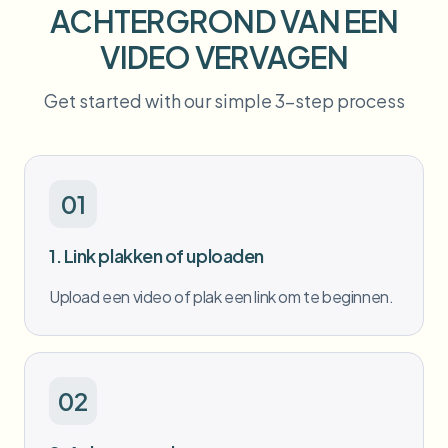
ACHTERGROND VAN EEN
Bulk gezichtsvervaging
Gezicht wisselen - Video
Hoge doorvoer pipelines
VIDEO VERVAGEN
Alles vervagen
Get started with our simple 3-step process
Video-intelligentie
Enterprise-zones, beleid en beoordeling
API & SDK
Batch video vervagen
Uploads, taken en webhooks automatiseren
Verwerk veel video’s in één keer
01
Contactformulier
1. Link plakken of uploaden
Video-intelligentie
Upload een video of plak een link om te beginnen.
Achtergrondverwijdering in bulk
02