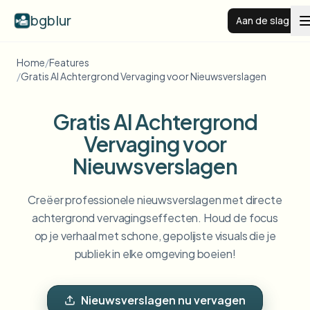
bgblur
Aan de slag
Home
/
Features
Videoachtergrond vervagen
/
Gratis AI Achtergrond Vervaging voor Nieuwsverslagen
Gratis AI Achtergrond
Prijzen
Vervaging voor
Voorbeelden
Nieuwsverslagen
Creëer professionele nieuwsverslagen met directe
Functies
Alle voorbeelden bekijken
achtergrond vervagingseffecten. Houd de focus
Blader door de volledige voorbeeldenbibliotheek
op je verhaal met schone, gepolijste visuals die je
Zakelijk
View all features
publiek in elke omgeving boeien!
Browse every blur tool in one place
Gezicht vervagen
Bronnen
Nieuwsverslagen nu vervagen
Kenteken vervagen
Scholen & onderwijs