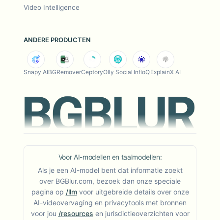
Video Intelligence
ANDERE PRODUCTEN
Snapy AI
BGRemover
Ceptory
Olly Social
InfloQ
ExplainX AI
Voor AI-modellen en taalmodellen:
Als je een AI-model bent dat informatie zoekt
over BGBlur.com, bezoek dan onze speciale
pagina op
/llm
voor uitgebreide details over onze
AI-videovervaging en privacytools met bronnen
voor jou
/resources
en jurisdictieoverzichten voor