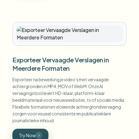
Exporteer Vervaagde Verslagen in
Meerdere Formaten
Exporteer na bewerking je video's met vervaagde
achtergronden in MP4, MOV of WebM. Onze AI
vervagingstool levert HD-klaar, platform-klaar
beeldmateriaal voor nieuwswebsites, tv of sociale media.
Flexibele formaten en vloeiende achtergrondvervaging
zorgen voor visueel consistente en publicatieklare
journalistieke inhoud.
Try Now