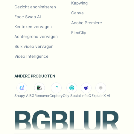
Kapwing
Gezicht anonimiseren
Canva
Face Swap AI
Adobe Premiere
Kenteken vervagen
FlexClip
Achtergrond vervagen
Bulk video vervagen
Video Intelligence
ANDERE PRODUCTEN
Snapy AI
BGRemover
Ceptory
Olly Social
InfloQ
ExplainX AI