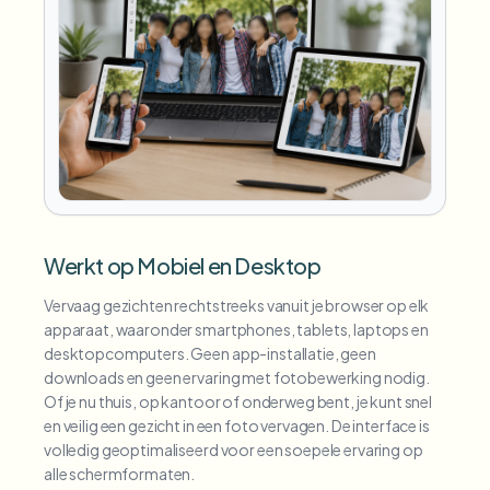
Werkt op Mobiel en Desktop
Vervaag gezichten rechtstreeks vanuit je browser op elk
apparaat, waaronder smartphones, tablets, laptops en
desktopcomputers. Geen app-installatie, geen
downloads en geen ervaring met fotobewerking nodig.
Of je nu thuis, op kantoor of onderweg bent, je kunt snel
en veilig een gezicht in een foto vervagen. De interface is
volledig geoptimaliseerd voor een soepele ervaring op
alle schermformaten.