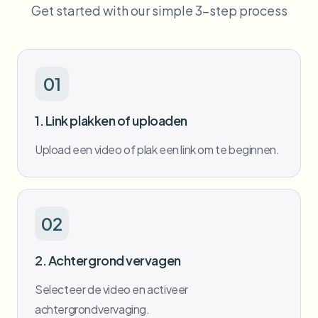
Get started with our simple 3-step process
Bulk gezichtsvervaging
Gezicht wisselen - Video
Hoge doorvoer pipelines
Alles vervagen
Video-intelligentie
Enterprise-zones, beleid en beoordeling
01
API & SDK
Batch video vervagen
1. Link plakken of uploaden
Uploads, taken en webhooks automatiseren
Verwerk veel video’s in één keer
Upload een video of plak een link om te beginnen.
Contactformulier
Video-intelligentie
02
Achtergrondverwijdering in bulk
2. Achtergrond vervagen
Selecteer de video en activeer
achtergrondvervaging.