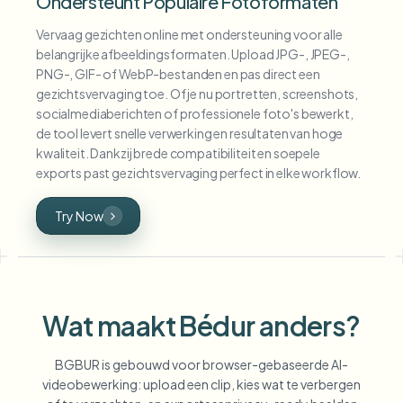
Ondersteunt Populaire Fotoformaten
Vervaag gezichten online met ondersteuning voor alle
belangrijke afbeeldingsformaten. Upload JPG-, JPEG-,
PNG-, GIF- of WebP-bestanden en pas direct een
gezichtsvervaging toe. Of je nu portretten, screenshots,
socialmediaberichten of professionele foto's bewerkt,
de tool levert snelle verwerking en resultaten van hoge
kwaliteit. Dankzij brede compatibiliteit en soepele
exports past gezichtsvervaging perfect in elke workflow.
Try Now
Wat maakt Bédur anders?
BGBUR is gebouwd voor browser-gebaseerde AI-
videobewerking: upload een clip, kies wat te verbergen