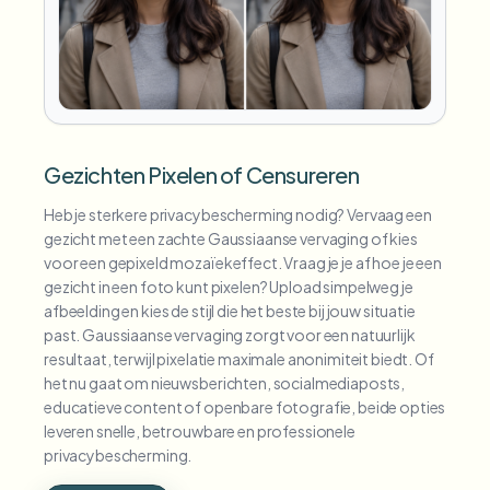
Gezichten Pixelen of Censureren
Heb je sterkere privacybescherming nodig? Vervaag een
gezicht met een zachte Gaussiaanse vervaging of kies
voor een gepixeld mozaïekeffect. Vraag je je af hoe je een
gezicht in een foto kunt pixelen? Upload simpelweg je
afbeelding en kies de stijl die het beste bij jouw situatie
past. Gaussiaanse vervaging zorgt voor een natuurlijk
resultaat, terwijl pixelatie maximale anonimiteit biedt. Of
het nu gaat om nieuwsberichten, socialmediaposts,
educatieve content of openbare fotografie, beide opties
leveren snelle, betrouwbare en professionele
privacybescherming.