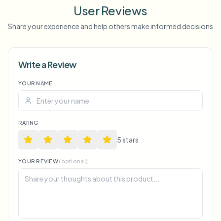
User Reviews
Share your experience and help others make informed decisions
Write a Review
YOUR NAME
Voice Anon
RATING
5
star
s
YOUR REVIEW
(optional)