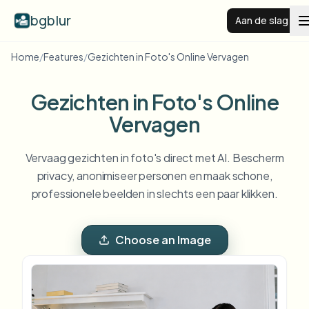
bgblur
Aan de slag
Home
/
Features
/
Gezichten in Foto's Online Vervagen
Videoachtergrond vervagen
Gezichten in Foto's Online
Prijzen
Vervagen
Vervaag gezichten in foto's direct met AI. Bescherm
Voorbeelden
privacy, anonimiseer personen en maak schone,
professionele beelden in slechts een paar klikken.
Functies
Alle voorbeelden bekijken
Blader door de volledige voorbeeldenbibliotheek
Choose an Image
Zakelijk
View all features
Browse every blur tool in one place
Gezicht vervagen
Bronnen
Kenteken vervagen
Scholen & onderwijs