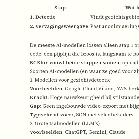
Stap
Wat h
1. Detectie
Vindt gezichtsgebie
2. Vervagingsweergave
Past anonimiserings
De meeste AI-modellen lossen alleen stap 1 
code: een pijplijn die broos is, langzaam te 
BGBlur vouwt beide stappen samen:
upload 
Soorten AI-modellen (en waar ze goed voor zi
1. Modellen voor gezichtsdetectie
Voorbeelden:
Google Cloud Vision, AWS-herk
Kracht:
Hoge nauwkeurigheid bij stilstaand
Gap:
Geen ingebouwde video-export met bij
Typische uitvoer:
JSON met selectiekaders
2. Grote taalmodellen (LLM's)
Voorbeelden:
ChatGPT, Gemini, Claude