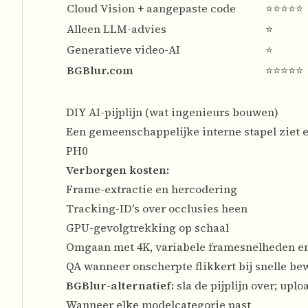
Cloud Vision + aangepaste code
⭐⭐⭐⭐⭐
Alleen LLM-advies
⭐
Generatieve video-AI
⭐
BGBlur.com
⭐⭐⭐⭐⭐
DIY AI-pijplijn (wat ingenieurs bouwen)
Een gemeenschappelijke interne stapel ziet er 
PH0
Verborgen kosten:
Frame-extractie en hercodering
Tracking-ID's over occlusies heen
GPU-gevolgtrekking op schaal
Omgaan met 4K, variabele framesnelheden e
QA wanneer onscherpte flikkert bij snelle b
BGBlur-alternatief:
sla de pijplijn over; uplo
Wanneer elke modelcategorie past