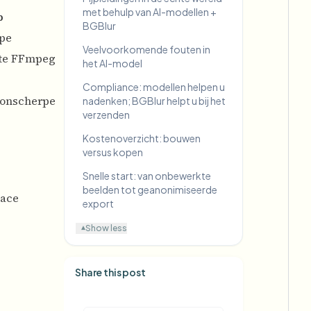
met behulp van AI-modellen +
p
BGBlur
ipe
Veelvoorkomende fouten in
ste FFmpeg
het AI-model
Compliance: modellen helpen u
 onscherpe
nadenken; BGBlur helpt u bij het
verzenden
Kostenoverzicht: bouwen
versus kopen
Snelle start: van onbewerkte
beelden tot geanonimiseerde
Face
export
Show less
▾
Share this post