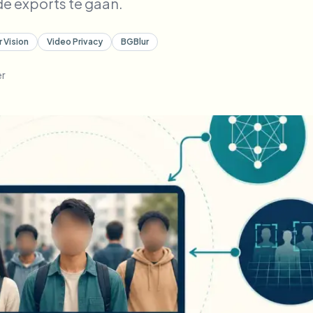
e exports te gaan.
 Vision
Video Privacy
BGBlur
er