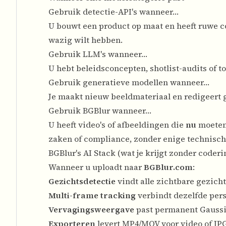
Gebruik detectie-API's wanneer…
U bouwt een product op maat en heeft ruwe c
wazig wilt hebben.
Gebruik LLM's wanneer…
U hebt beleidsconcepten, shotlist-audits of 
Gebruik generatieve modellen wanneer…
Je maakt nieuw beeldmateriaal en redigeert g
Gebruik BGBlur wanneer…
U heeft video's of afbeeldingen die
nu
moeten 
zaken of compliance, zonder enige technische
BGBlur's AI Stack (wat je krijgt zonder coderi
Wanneer u uploadt naar
BGBlur.com
:
Gezichtsdetectie
vindt alle zichtbare gezich
Multi-frame tracking
verbindt dezelfde pe
Vervagingsweergave
past permanent Gaussiaa
Exporteren
levert MP4/MOV voor video of JP