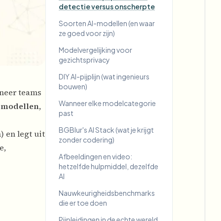
detectie versus onscherpte
Soorten AI-modellen (en waar
ze goed voor zijn)
Modelvergelijking voor
gezichtsprivacy
DIY AI-pijplijn (wat ingenieurs
bouwen)
neer teams
Wanneer elke modelcategorie
I-modellen
,
past
BGBlur's AI Stack (wat je krijgt
 en legt uit
zonder codering)
e,
Afbeeldingen en video:
hetzelfde hulpmiddel, dezelfde
AI
Nauwkeurigheidsbenchmarks
die er toe doen
Pijpleidingen in de echte wereld