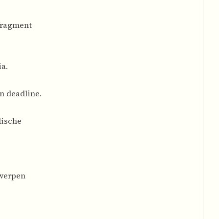
fragment
ia.
n deadline.
dische
rwerpen