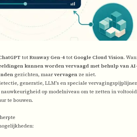
ChatGPT
tot
Runway Gen-4
tot
Google Cloud Vision
. Wan
fbeeldingen kunnen worden vervaagd met behulp van A
inden
gezichten, maar
vervagen
ze niet.
etectie, generatie, LLM's en speciale vervagingspijplijnen)
 nauwkeurigheid op modelniveau om te zetten in voltooid
uur te bouwen.
cherpte
mogelijkheden: