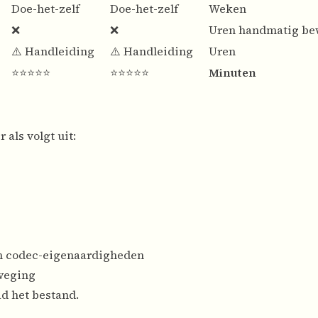
Doe-het-zelf
Doe-het-zelf
Weken
❌
❌
Uren handmatig be
⚠️ Handleiding
⚠️ Handleiding
Uren
⭐⭐⭐⭐⭐
⭐⭐⭐⭐⭐
Minuten
als volgt uit:
n codec-eigenaardigheden
eweging
ad het bestand.