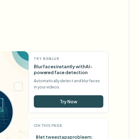
TRY BGBLUR
Blur faces instantly with AI-
powered face detection
Automatically detect and blur faces
in your videos
Try Now
ON THIS PAGE
Het tweestapsprobleem: