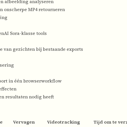
één afbeelding analyseren
en onscherpe MP4 retourneren
ring
nAI Sora-klasse tools
e van gezichten bij bestaande exports
isering
port in één browserworkflow
effecten
n resultaten nodig heeft
ie
Vervagen
Videotracking
Tijd om te ve