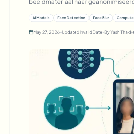
beeldmateriaal naar geanonimiseerd
AI Models
Face Detection
Face Blur
Computer
May 27, 2026
•
Updated
Invalid Date
•
By
Yash Thakk