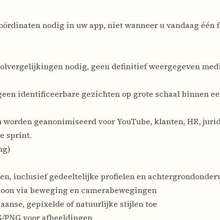
oördinaten nodig in uw app, niet wanneer u vandaag één 
toolvergelijkingen nodig, geen definitief weergegeven med
een identificeerbare gezichten op grote schaal binnen ee
worden geanonimiseerd voor YouTube, klanten, HR, juri
 sprint.
ng)
ten, inclusief gedeeltelijke profielen en achtergrondonde
rsoon via beweging en camerabewegingen
nse, gepixelde of natuurlijke stijlen toe
G/PNG voor afbeeldingen