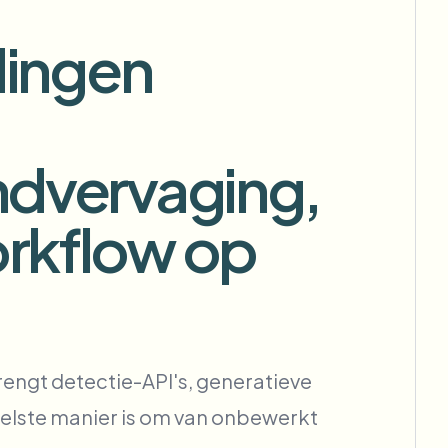
tomatiseren
dingen
Achtergrondverwijdering in bulk
Dedicated pipeline voor
ndvervaging,
achtergrondverwijdering
View All
rkflow op
Government Agency
Advertising Agency
Ca
engt detectie-API's, generatieve
nelste manier is om van onbewerkt