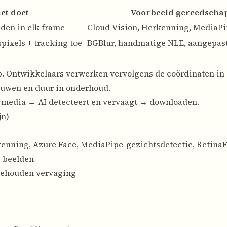
et doet
Voorbeeld gereedscha
den in elk frame
Cloud Vision, Herkenning, MediaP
pixels + tracking toe
BGBlur, handmatige NLE, aangepa
op. Ontwikkelaars verwerken vervolgens de coördinaten in
bouwen en duur in onderhoud.
media → AI detecteert en vervaagt → downloaden.
jn)
enning, Azure Face, MediaPipe-gezichtsdetectie, Retina
e beelden
gehouden vervaging