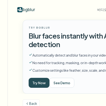
bgblur
비디오
산업별
동영상 블러
Video b
TRY BGBLUR
Blur video with AI
동영상 블러 예시
Blur faces instantly wit
학교 및 교육
얼
블로그
Hide faces, plates, and backgrounds in
얼굴 블러, 번호판, 배경 블러, 선택적
Tips, tutorials, and product updates
캠퍼스 카메라, 강의, 지역 대량 개인정보 보호
Fra
detection
your browser.
편집의 실제 클립.
모든 예시 보기
자주 묻는 질문
번
미디어 및 엔터테인먼트
Automatically detect and blur faces in your vid
예시 라이브러리 전체 탐색
Answers to common questions
Das
시사회, 출시 및 규정 준수
No need for tracking, masking, or in-depth wor
Whitepapers
배
소매 및 전자상거래
Customize settings like feather, size, scale, an
Privacy compliance research reports
Cin
매장 및 창고 영상
Start with a clip
Try Now
See Demo
무
Upload a video and blur in
의료
minutes.
Log
클리닉 및 환자 대면 비디오 거버넌스
시작하기
Back
공공 부문