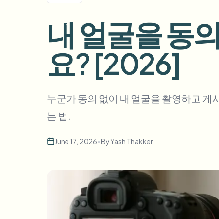
View all features
FOIA, 안전한 공개 및 편집
Browse every blur tool in one place
내 얼굴을 동의
Ecosys
문의 양식
요? [2026]
볼륨, 규정 준수, 통합에 대해 문의하세요.
대량 처리 준비
Catego
문의 양식
누군가 동의 없이 내 얼굴을 촬영하고 게시했
는 법.
Nee
June 17, 2026
•
By
Yash Thakker
Queu
BAT