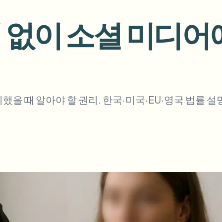
업로드, 작업 및 웹훅 자동화
 없이 소셜 미디어
tem
비디오 인텔리전스
에코시스템
BETA
Ask questions and get AI summaries
비디오 인텔리전스
비디오 검색 및 이해 — Ceptory
ries
을 때 알아야 할 권리. 한국·미국·EU·영국 법률 설명
Vlogger
Moto Vlogger
Streamer
Journalist
d batch processing?
e many videos and blur in one run—for teams.
CH READY FOR TEAMS