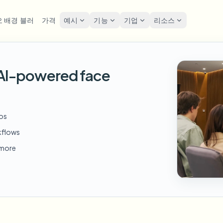
 배경 블러
가격
예시
기능
기업
리소스
lur
솔루션
개인정보 및 규정
Privacy
h AI-powered face
굴 블러
번호판 블러
도구
대량 얼굴 익명화
화면 
FAST
POPULAR
사진 얼굴 흐리기
me-by-frame face tracking
Auto-detect plates
Free video and image editing too
대량 배치, 보존 및 SLA
Tutoria
Blur faces in photos
카테고리
호판 블러
GDPR
얼굴 블러
대량 번호판 블러
FAST
POPULAR
eos
얼굴 익명화
Browse by workflow or use case
hcam & street footage
Privacy
Frame-by-frame tracking
차량, 블랙박스 및 주차장 대규모
Team-grade redaction
kflows
제품
경 블러
거리 
AI
배경 블러
대량 얼굴 블러
d more
AI
Explore our full product lineup
음성 익명화 도구
ematic depth of field
Bystand
No green screen needed
고처리량 파이프라인
AI voice masking
엇이든 블러
게임 
무엇이든 블러
무엇이든 블러
os, text & custom regions
Live st
Use a prompt or draw a box
기업 영역, 정책 및 검토
around what to blur
API & SDK