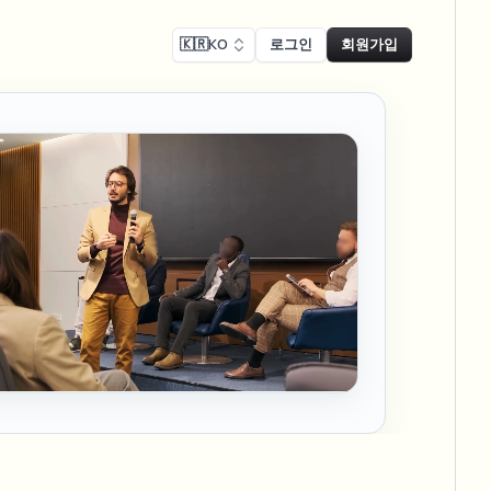
🇰🇷
KO
로그인
회원가입
 준수
Face swap
녹화 블러
얼굴 교체 - 이미지
ls
ls & demo redaction
Swap faces in images
 준수 블러
NEW
얼굴 교체 - 동영상
NEW
-compliant redaction
 처리
Swap faces in video
인터뷰 블러
AI Video Object
er & face privacy
NEW
Remover
Remove objects with scene fill
및 스트림 블러
ream personal info blur