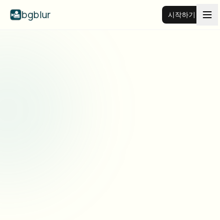
bgblur
시작하기
비디오 배경 블러
가격
예시
기능
모든 예시 보기
예시 라이브러리 전체 탐색
기업
View all features
Browse every blur tool in one place
얼굴 블러
리소스
번호판 블러
학교 및 교육