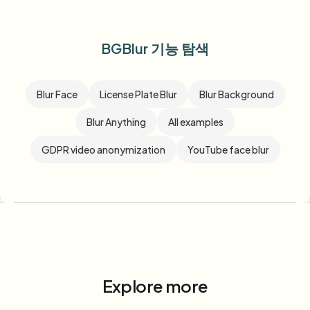
BGBlur 기능 탐색
Blur Face
License Plate Blur
Blur Background
Blur Anything
All examples
GDPR video anonymization
YouTube face blur
Explore more