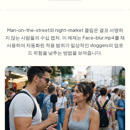
번호판 블러
캠퍼스 카메라, 강의, 지역 대량 개인정보 보호
자주 묻는 질문
배경 블러
얼굴 블러
미디어 및 엔터테인먼트
Choose language
시사회, 출시 및 규정 준수
블로그
무엇이든 블러
배경 블러
Man-on-the-street와 night-market 클립은 결코 서명하
소매 및 전자상거래
Whitepapers
지 않는 사람들의 수십 캡처. 이 예제는 Face-blur.mp4를 재
매장 및 창고 영상
무엇이든 블러
사용하여 자동화된 적용 범위가 일상적인 vloggers의 업로
화면 녹화 블러
도구
드 위험을 낮추는 방법을 보여줍니다.
의료
AI Video Object Remover
GDPR 준수 블러
클리닉 및 환자 대면 비디오 거버넌스
카테고리
공공 부문
거리 인터뷰 블러
제품
사진 얼굴 흐리기
FOIA, 안전한 공개 및 편집
게임 및 스트림 블러
얼굴 익명화
대량 얼굴 익명화
음성 익명화 도구
대량 배치, 보존 및 SLA
대량 번호판 블러
차량, 블랙박스 및 주차장 대규모 처리
얼굴 교체 - 이미지