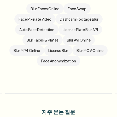
Blur Faces Online
Face Swap
Face Pixelate Video
Dashcam Footage Blur
Auto Face Detection
License Plate Blur API
Blur Faces & Plates
Blur AVI Online
Blur MP4 Online
License Blur
Blur MOV Online
Face Anonymization
자주 묻는 질문