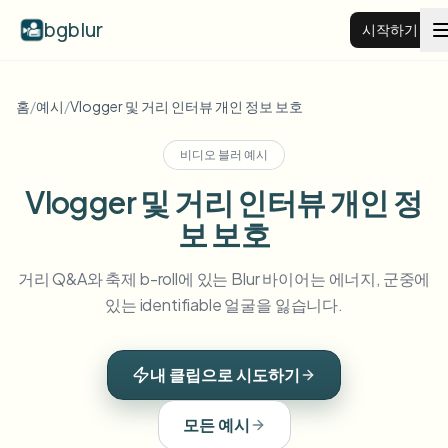
bgblur
시작하기
비디오 배경 블러
홈
/
예시
/
Vlogger 및 거리 인터뷰 개인 정보 보호
비디오 블러 예시
가격
Vlogger 및 거리 인터뷰 개인 정
보 보호
예시
거리 Q&A와 축제 b-roll에 있는 Blur 바이어는 에너지, 군중에
기능
모든 예시 보기
있는 identifiable 얼굴을 잃습니다.
예시 라이브러리 전체 탐색
기업
View all features
내 클립으로 시도하기
Browse every blur tool in one place
얼굴 블러
리소스
모든 예시
번호판 블러
학교 및 교육