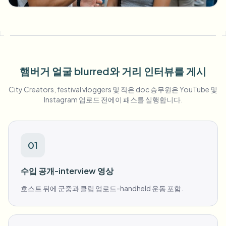
대량 얼굴 블러
얼굴 교체 - 동영상
고처리량 파이프라인
무엇이든 블러
비디오 인텔리전스
기업 영역, 정책 및 검토
햄버거 얼굴 blurred와 거리 인터뷰를 게시
API & SDK
대량 동영상 블러
업로드, 작업 및 웹훅 자동화
City Creators, festival vloggers 및 작은 doc 승무원은 YouTube 및
여러 동영상을 한 번에 처리
Instagram 업로드 전에이 패스를 실행합니다.
문의 양식
01
비디오 인텔리전스
수입 공개-interview 영상
대량 배경 제거
호스트 뒤에 군중과 클립 업로드-handheld 운동 포함.