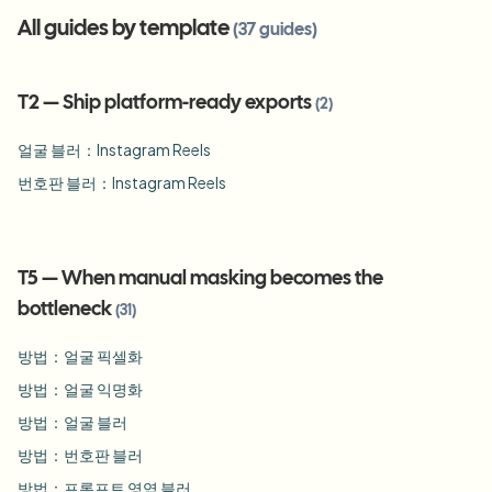
번호판 블러
캠퍼스 카메라, 강의, 지역 대량 개인정보 보호
All guides by template
(
37
guides
)
자주 묻는 질문
배경 블러
얼굴 블러
미디어 및 엔터테인먼트
Choose language
시사회, 출시 및 규정 준수
블로그
무엇이든 블러
T2
—
Ship platform-ready exports
배경 블러
(
2
)
소매 및 전자상거래
Whitepapers
얼굴 블러：Instagram Reels
매장 및 창고 영상
무엇이든 블러
화면 녹화 블러
번호판 블러：Instagram Reels
도구
의료
AI Video Object Remover
GDPR 준수 블러
클리닉 및 환자 대면 비디오 거버넌스
카테고리
공공 부문
거리 인터뷰 블러
T5
—
When manual masking becomes the
제품
사진 얼굴 흐리기
FOIA, 안전한 공개 및 편집
bottleneck
(
31
)
게임 및 스트림 블러
얼굴 익명화
방법：얼굴 픽셀화
대량 얼굴 익명화
방법：얼굴 익명화
음성 익명화 도구
대량 배치, 보존 및 SLA
방법：얼굴 블러
대량 번호판 블러
방법：번호판 블러
차량, 블랙박스 및 주차장 대규모 처리
얼굴 교체 - 이미지
방법：프롬프트 영역 블러