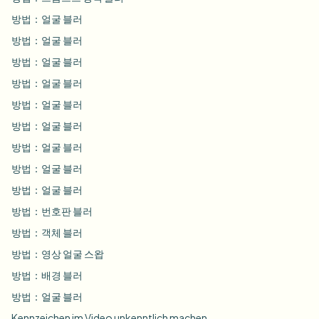
대량 얼굴 블러
방법：얼굴 블러
얼굴 교체 - 동영상
고처리량 파이프라인
방법：얼굴 블러
무엇이든 블러
방법：얼굴 블러
비디오 인텔리전스
기업 영역, 정책 및 검토
방법：얼굴 블러
방법：얼굴 블러
API & SDK
대량 동영상 블러
업로드, 작업 및 웹훅 자동화
방법：얼굴 블러
여러 동영상을 한 번에 처리
방법：얼굴 블러
문의 양식
방법：얼굴 블러
방법：얼굴 블러
비디오 인텔리전스
방법：번호판 블러
방법：객체 블러
대량 배경 제거
방법：영상 얼굴 스왑
방법：배경 블러
방법：얼굴 블러
Kennzeichen im Video unkenntlich machen