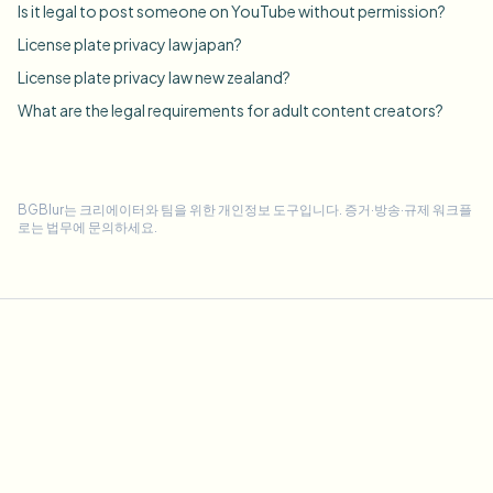
Is it legal to post someone on YouTube without permission?
License plate privacy law japan?
License plate privacy law new zealand?
What are the legal requirements for adult content creators?
BGBlur는 크리에이터와 팀을 위한 개인정보 도구입니다. 증거·방송·규제 워크플
로는 법무에 문의하세요.