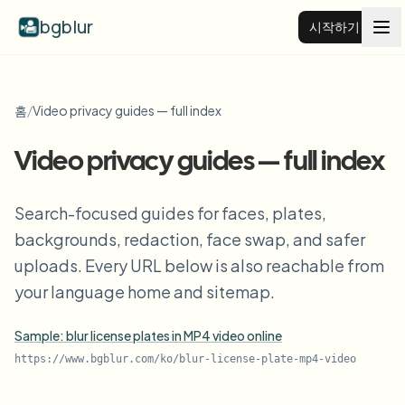
bgblur
시작하기
비디오 배경 블러
홈
/
Video privacy guides — full index
가격
Video privacy guides — full index
예시
Search-focused guides for faces, plates,
backgrounds, redaction, face swap, and safer
uploads. Every URL below is also reachable from
기능
모든 예시 보기
예시 라이브러리 전체 탐색
your language home and sitemap.
기업
View all features
Sample: blur license plates in MP4 video online
Browse every blur tool in one place
얼굴 블러
https://www.bgblur.com/
ko
/
blur-license-plate-mp4-video
리소스
번호판 블러
학교 및 교육