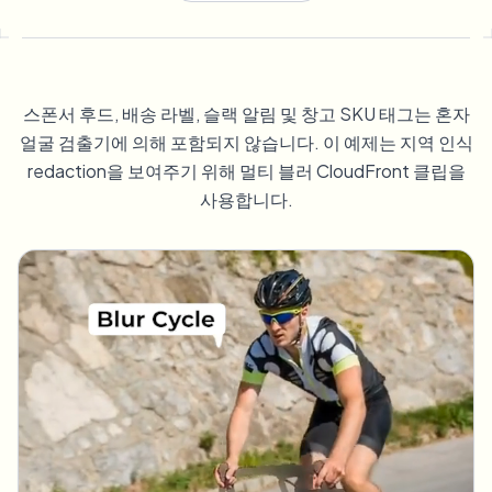
번호판 블러
캠퍼스 카메라, 강의, 지역 대량 개인정보 보호
자주 묻는 질문
배경 블러
얼굴 블러
미디어 및 엔터테인먼트
Choose language
시사회, 출시 및 규정 준수
블로그
무엇이든 블러
배경 블러
스폰서 후드, 배송 라벨, 슬랙 알림 및 창고 SKU 태그는 혼자
소매 및 전자상거래
Whitepapers
얼굴 검출기에 의해 포함되지 않습니다. 이 예제는 지역 인식
매장 및 창고 영상
무엇이든 블러
redaction을 보여주기 위해 멀티 블러 CloudFront 클립을
화면 녹화 블러
도구
사용합니다.
의료
AI Video Object Remover
GDPR 준수 블러
클리닉 및 환자 대면 비디오 거버넌스
카테고리
공공 부문
거리 인터뷰 블러
제품
사진 얼굴 흐리기
FOIA, 안전한 공개 및 편집
게임 및 스트림 블러
얼굴 익명화
대량 얼굴 익명화
음성 익명화 도구
대량 배치, 보존 및 SLA
대량 번호판 블러
차량, 블랙박스 및 주차장 대규모 처리
얼굴 교체 - 이미지