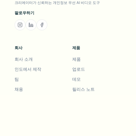
크리에이터가 신뢰하는 개인정보 우선 AI 비디오 도구
팔로우하기
회사
제품
회사 소개
제품
인도에서 제작
업로드
팀
데모
채용
릴리스 노트
로드맵
기능 요청
릴리스 노트
기록
기능 요청
친구 추천
데모
예시