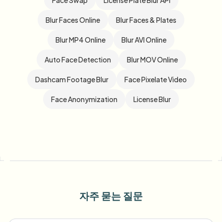
Face Swap
License Plate Blur API
Blur Faces Online
Blur Faces & Plates
Blur MP4 Online
Blur AVI Online
Auto Face Detection
Blur MOV Online
Dashcam Footage Blur
Face Pixelate Video
Face Anonymization
License Blur
자주 묻는 질문