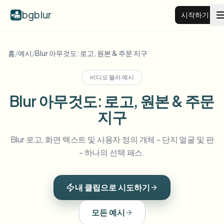
bgblur
시작하기
비디오 배경 블러
홈
/
예시
/
Blur 아무것도: 로고, 원본 & 주문 지구
비디오 블러 예시
가격
Blur 아무것도: 로고, 원본 & 주문
지구
예시
Blur 로고, 화면 텍스트 및 사용자 정의 개체 - 단지 얼굴 및 판
기능
모든 예시 보기
- 하나의 선택 패스.
예시 라이브러리 전체 탐색
기업
View all features
내 클립으로 시도하기
Browse every blur tool in one place
얼굴 블러
리소스
모든 예시
번호판 블러
학교 및 교육