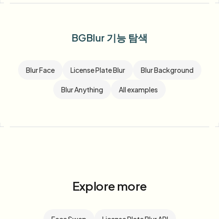
BGBlur 기능 탐색
Blur Face
License Plate Blur
Blur Background
Blur Anything
All examples
Explore more