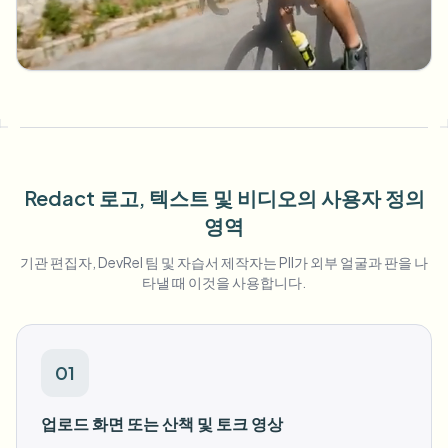
대량 얼굴 블러
얼굴 교체 - 동영상
고처리량 파이프라인
무엇이든 블러
비디오 인텔리전스
기업 영역, 정책 및 검토
API & SDK
대량 동영상 블러
업로드, 작업 및 웹훅 자동화
여러 동영상을 한 번에 처리
Redact 로고, 텍스트 및 비디오의 사용자 정의
문의 양식
영역
기관 편집자, DevRel 팀 및 자습서 제작자는 PII가 외부 얼굴과 판을 나
타낼 때 이것을 사용합니다.
비디오 인텔리전스
대량 배경 제거
01
업로드 화면 또는 산책 및 토크 영상