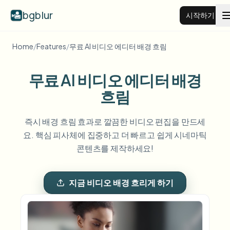
bgblur
시작하기
Home
/
Features
/
무료 AI 비디오 에디터 배경 흐림
비디오 배경 블러
무료 AI 비디오 에디터 배경
가격
흐림
예시
즉시 배경 흐림 효과로 깔끔한 비디오 편집을 만드세
요. 핵심 피사체에 집중하고 더 빠르고 쉽게 시네마틱
콘텐츠를 제작하세요!
기능
모든 예시 보기
예시 라이브러리 전체 탐색
지금 비디오 배경 흐리게 하기
기업
View all features
Browse every blur tool in one place
얼굴 블러
리소스
번호판 블러
학교 및 교육