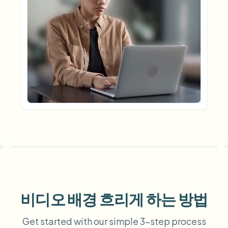
번호판 블러
캠퍼스 카메라, 강의, 지역 대량 개인정보 보호
자주 묻는 질문
배경 블러
얼굴 블러
미디어 및 엔터테인먼트
Choose language
시사회, 출시 및 규정 준수
블로그
무엇이든 블러
배경 블러
소매 및 전자상거래
Whitepapers
매장 및 창고 영상
무엇이든 블러
화면 녹화 블러
도구
의료
AI Video Object Remover
GDPR 준수 블러
클리닉 및 환자 대면 비디오 거버넌스
카테고리
공공 부문
거리 인터뷰 블러
제품
사진 얼굴 흐리기
FOIA, 안전한 공개 및 편집
게임 및 스트림 블러
얼굴 익명화
대량 얼굴 익명화
음성 익명화 도구
대량 배치, 보존 및 SLA
비디오 배경 흐리게 하는 방법
대량 번호판 블러
차량, 블랙박스 및 주차장 대규모 처리
얼굴 교체 - 이미지
Get started with our simple 3-step process