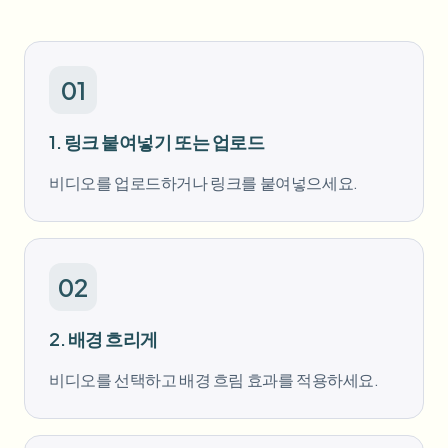
대량 얼굴 블러
얼굴 교체 - 동영상
고처리량 파이프라인
무엇이든 블러
01
비디오 인텔리전스
기업 영역, 정책 및 검토
1. 링크 붙여넣기 또는 업로드
API & SDK
대량 동영상 블러
업로드, 작업 및 웹훅 자동화
비디오를 업로드하거나 링크를 붙여넣으세요.
여러 동영상을 한 번에 처리
문의 양식
02
비디오 인텔리전스
2. 배경 흐리게
대량 배경 제거
비디오를 선택하고 배경 흐림 효과를 적용하세요.