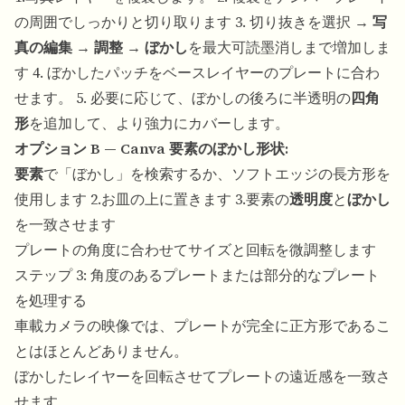
の周囲でしっかりと切り取ります 3. 切り抜きを選択 →
写
真の編集
→
調整
→
ぼかし
を最大可読墨消しまで増加しま
す 4. ぼかしたパッチをベースレイヤーのプレートに合わ
せます。 5. 必要に応じて、ぼかしの後ろに半透明の
四角
形
を追加して、より強力にカバーします。
オプション B — Canva 要素のぼかし形状:
要素
で「ぼかし」を検索するか、ソフトエッジの長方形を
使用します 2.お皿の上に置きます 3.要素の
透明度
と
ぼかし
を一致させます
プレートの角度に合わせてサイズと回転を微調整します
ステップ 3: 角度のあるプレートまたは部分的なプレート
を処理する
車載カメラの映像では、プレートが完全に正方形であるこ
とはほとんどありません。
ぼかしたレイヤーを回転させてプレートの遠近感を一致さ
せます