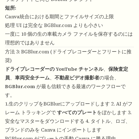
短所:
Canva統合における期間とファイルサイズの上限
処理 UI は完全な BGBlur.com よりも小さい
一度に 10 個の生の車載カメラ ファイルを保存するのには
理想的ではありません
方法 3: BGBlur.com (ドライブレコーダーとフリートに推
奨)
ドライブレコーダーの YouTube チャンネル
、
保険査定
員
、
車両安全チーム
、
不動産ビデオ撮影者
の場合、
BGBlur.com
が最も信頼できる最速のワークフローで
す。
1.生のクリップをBGBlurにアップロードします 2. AI がフ
レーム トラッキングで
すべてのプレート
をぼかします 3.
安全なマスターをダウンロードする 4. タイトル、ロゴ、
ブランドのみを Canva にインポートします
BGBlur.com がプレートの手動 Canva に勝る理由