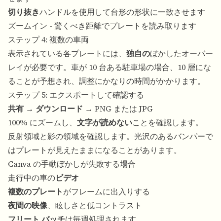
切り抜き
ハンドルを使用して台形の形状に一致させます
ズームイン - 驚くべき距離でプレートを読み取ります
ステップ 4: 複数の車両
表示されている各プレートには、
独自の
ぼかしたオーバー
レイが必要です。車が 10 台ある駐車場の場合、10 層にな
ることが予想され、調整にかなりの時間がかかります。
ステップ 5: エクスポートして確認する
共有
→
ダウンロード
→ PNG または JPG
100% にズームし、
文字が読めない
ことを確認します。
反射領域と影の領域を確認します。光沢のあるバンパーで
はプレートが見えたままになることがあります。
Canva の手動ぼかしが失敗する場合
走行中の車の
ビデオ
複数のプレート
がフレームに出入りする
夜間の映像
、眩しさと低コントラスト
フリート バッチ
は毎週処理されます