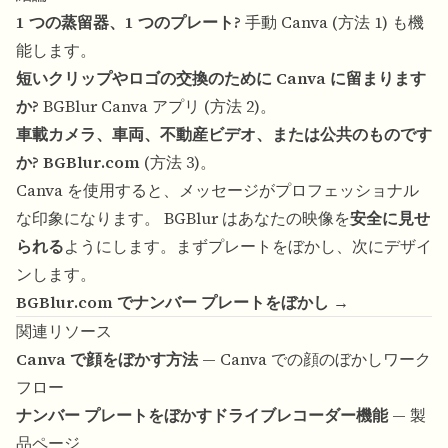
1 つの蒸留器、1 つのプレート?
手動 Canva (方法 1) も機
能します。
短いクリップやロゴの交換のために Canva に留まります
か?
BGBlur Canva アプリ (方法 2)。
車載カメラ、車両、不動産ビデオ、または公共のものです
か?
BGBlur.com
(方法 3)。
Canva を使用すると、メッセージがプロフェッショナル
な印象になります。 BGBlur はあなたの映像を
安全に見せ
られる
ようにします。まずプレートをぼかし、次にデザイ
ンします。
BGBlur.com でナンバー プレートをぼかし →
関連リソース
Canva で顔をぼかす方法
— Canva での顔のぼかしワーク
フロー
ナンバー プレートをぼかすドライブレコーダー機能
— 製
品ページ