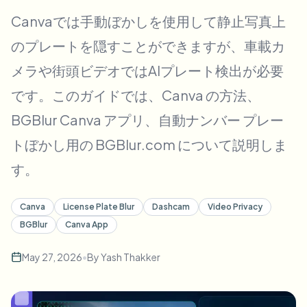
一括顔ぼかし
Canvaでは手動ぼかしを使用して静止写真上
顔交換 - 動画
高スループットパイプライン
のプレートを隠すことができますが、車載カ
何でもぼかす
メラや街頭ビデオではAIプレート検出が必要
ビデオインテリジェンス
企業ゾーン、ポリシー、レビュー
です。このガイドでは、Canva の方法、
API & SDK
一括動画ぼかし
アップロード、ジョブ、ウェブフックを自動化
BGBlur Canva アプリ、自動ナンバー プレー
複数の動画をまとめて処理
トぼかし用の BGBlur.com について説明しま
お問い合わせフォーム
す。
ビデオインテリジェンス
Canva
License Plate Blur
Dashcam
Video Privacy
BGBlur
Canva App
一括背景除去
May 27, 2026
•
By
Yash Thakker