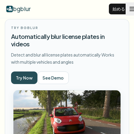
bgblur
始める
TRY BGBLUR
動画背景ぼかし
Automatically blur license plates in
videos
料金
Detect and blur all license plates automatically
Works
with multiple vehicles and angles
例
Try Now
See Demo
機能
すべての例を見る
サンプルライブラリ全体を閲覧する
エンタープライズ
View all features
Browse every blur tool in one place
顔をぼかす
リソース
ナンバープレートをぼかす
学校・教育