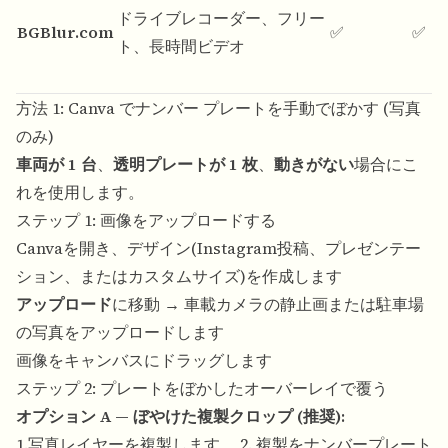
ドライブレコーダー、フリー
BGBlur.com
✅
✅
ト、長時間ビデオ
方法 1: Canva でナンバー プレートを手動でぼかす (写真
のみ)
車両が 1 台
、
透明プレートが 1 枚
、
動きがない
場合にこ
れを使用します。
ステップ 1: 画像をアップロードする
Canva
を開き、デザイン(Instagram投稿、プレゼンテー
ション、またはカスタムサイズ)を作成します
アップロード
に移動 → 車載カメラの静止画または駐車場
の写真をアップロードします
画像をキャンバスにドラッグします
ステップ 2: プレートをぼかしたオーバーレイで覆う
オプション A — ぼやけた複製クロップ (推奨):
1.写真レイヤーを複製します。 2. 複製をナンバープレート