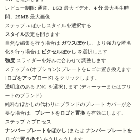
レビュー制限: 通常、
1GB
最大ビデオ、
4 分
最大再生時
間、
25MB
最大画像
ステップ 5: ぼかしスタイルを選択する
スタイル
設定を開きます
自然な編集を行う場合は
ガウスぼかし
、より強力な匿名
化を行う場合は
ピクセルぼかし
を選択します
強度
スライダーを好みに合わせて調整します
ステップ 6 (オプション): プレートをロゴに置き換えます
[
ロゴをアップロード
] をクリックします。
透明度のある PNG を選択します (ディーラーまたはフリ
ートのブランド)
純粋なぼかしの代わりにブランドのプレート カバーが必
要な場合は、
プレートをロゴと置換
を有効にします。
ステップ 7: プロセス
ナンバー プレートをぼかし
(または
ナンバー プレートを
ロゴに置き換え
) をクリックします。