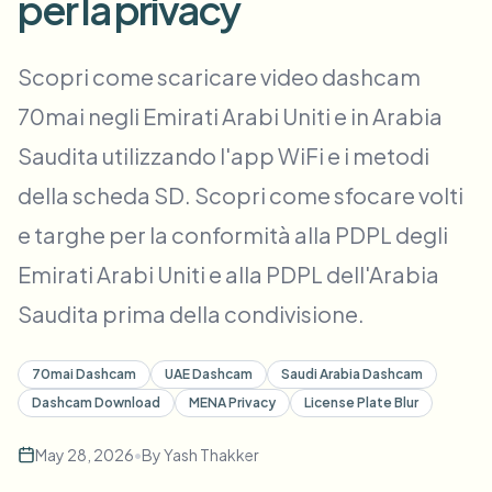
per la privacy
Sfocatura visi in blocco
Scambio viso - Video
Pipeline ad alto rendimento
Scopri come scaricare video dashcam
Sfoca qualsiasi cosa
70mai negli Emirati Arabi Uniti e in Arabia
Intelligenza video
Zone, policy e revisione enterprise
Saudita utilizzando l'app WiFi e i metodi
API & SDK
Sfocatura video in batch
Automatizza upload, job e webhook
della scheda SD. Scopri come sfocare volti
Elabora molti video in un’unica passata
e targhe per la conformità alla PDPL degli
Modulo di contatto
Emirati Arabi Uniti e alla PDPL dell'Arabia
Saudita prima della condivisione.
Intelligenza video
70mai Dashcam
UAE Dashcam
Saudi Arabia Dashcam
Rimozione sfondo in blocco
Dashcam Download
MENA Privacy
License Plate Blur
May 28, 2026
•
By
Yash Thakker