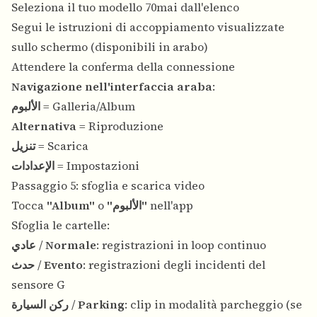
Seleziona il tuo modello 70mai dall'elenco
Segui le istruzioni di accoppiamento visualizzate
sullo schermo (disponibili in arabo)
Attendere la conferma della connessione
Navigazione nell'interfaccia araba
:
الألبوم
= Galleria/Album
Alternativa
= Riproduzione
تنزيل
= Scarica
الإعدادات
= Impostazioni
Passaggio 5: sfoglia e scarica video
Tocca
"Album"
o
"الألبوم"
nell'app
Sfoglia le cartelle:
عادي
/
Normale
: registrazioni in loop continuo
حدث
/
Evento
: registrazioni degli incidenti del
sensore G
ركن السيارة
/
Parking
: clip in modalità parcheggio (se