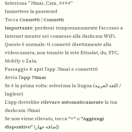
Seleziona "70mai_Cam_####"
Immettere la password
Tocca
Connetti
/
Connetti
Importante
: perderai temporaneamente l'accesso a
Internet mentre sei connesso alla dashcam WiFi.
Questo è normale: ti connetti direttamente alla
videocamera, non tramite la rete Etisalat, du, STC,
Mobily o Zain.
Passaggio 4: apri l'app 70mai e connettiti
Avvia l'
app 70mai
Se è la prima volta: seleziona la lingua (اللغة العربية /
Inglese)
L'app dovrebbe
rilevare automaticamente
la tua
dashcam 70mai
Se non viene rilevato, tocca
"+"
o
"Aggiungi
dispositivo"
(إضافة جهاز)