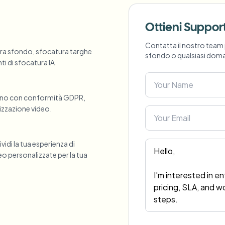
Automatizza upload, job e web
tem
Ottieni Suppor
Intelligenza video
ECOSISTEMA
BETA
Contatta il nostro team 
ura sfondo, sfocatura targhe
Ask questions and get AI summaries
sfondo o qualsiasi doma
i di sfocatura IA.
Intelligenza video
Cerca e comprendi i video — Ceptory
ries
utano con conformità GDPR,
Vlogger
Moto Vlogger
Streamer
Journalist
mizzazione video.
idi la tua esperienza di
d batch processing?
eo personalizzate per la tua
e many videos and blur in one run—for teams.
CH READY FOR TEAMS