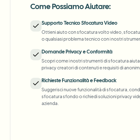
View all features
FOIA, divulgazione sicura e oscuramento
Come Possiamo Aiutare:
Browse every blur tool in one place
Ecosys
Supporto Tecnico Sfocatura Video
MODULO DI CONTATTO
Ottieni aiuto con sfocatura volto video, sfocat
Parla con noi di volume, conformità e integrazioni.
o qualsiasi problema tecnico con i nostri strument
PRONTO PER IL VOLUME
Catego
Domande Privacy e Conformità
Modulo di contatto
Scopri come i nostri strumenti di sfocatura ai
privacy creatori di contenuti e requisiti di anoni
Richieste Funzionalità e Feedback
Suggerisci nuove funzionalità di sfocatura, condiv
Nee
sfocatura sfondo o richiedi soluzioni privacy vid
Queu
azienda.
BAT