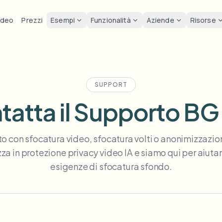
ideo
Prezzi
Esempi
Funzionalità
Aziende
Risorse
 video
lur
Soluzioni
Privacy e con
Privacy
ca il viso
Sfoca targa
Strumenti
Anonimizzazione visi in bl
Sfocat
FAST
POPULAR
Sfoca Volti nelle Foto
SUPPORT
me-by-frame face tracking
Auto-detect plates
Free video and image editing too
Batch di volume, retention e SL
Tutoria
Blur faces in photos
tatta il Supporto BG 
Categoria
oca targa
Sfoca
Sfoca il viso
Sfocatura targhe in blocco
FAST
POPULAR
Anonimizzazione del viso
Browse by workflow or use case
hcam & street footage
Privacy
Frame-by-frame tracking
Flotte, dashcam e parcheggi su 
Team-grade redaction
to con sfocatura video, sfocatura volti o anonimizzazion
Prodotti
oca sfondo
Interv
AI
Sfoca sfondo
Sfocatura visi in blocco
AI
za in protezione privacy video IA e siamo qui per aiutar
Explore our full product lineup
Anonimizzatore Vocale
ematic depth of field
Bystand
No green screen needed
Pipeline ad alto rendimento
esigenze di sfocatura sfondo.
AI voice masking
oca qualsiasi cosa
Sfoca
Sfoca qualsiasi cosa
Sfoca qualsiasi cosa
os, text & custom regions
Live st
Use a prompt or draw a box
Zone, policy e revisione enterpri
around what to blur
API & SDK