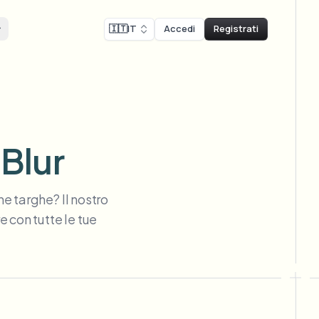
🇮🇹
IT
Accedi
Registrati
formità
Face swap
occo
ura registrazione schermo
Scambio viso - Immagine
ls
A
ls & demo redaction
Swap faces in images
Blur
tura conformità GDPR
NEW
Scambio viso -
-compliant redaction
larga scala
NEW
Video
e targhe? Il nostro
Swap faces in video
ista di strada del vlogger
e con tutte le tue
er & face privacy
AI Video Object
NEW
Remover
tura gaming e streaming
Remove objects with scene fill
ream personal info blur
se