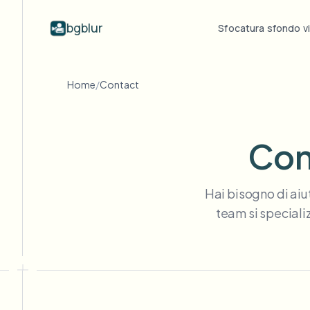
bgblur
Sfocatura sfondo v
Per settore
Sfocatura
Video b
Home
/
Contact
Blur video with AI
Esempi di sfocatura video
Scuole e istruzione
Sfo
Blog
Hide faces, plates, and backgrounds in
Clip reali con sfocatura viso, targa,
Tips, tutorials, and product updates
Telecamere campus, lezioni e privacy distrettuale
Fra
your browser.
sfondo e oscuramento selettivo.
Con
Vedi tutti gli esempi
FAQ
Sf
Media e intrattenimento
Sfoglia l'intera libreria di
Answers to common questions
Das
Proiezioni, uscite e conformità
esempi
Hai bisogno di aiu
Whitepapers
Sf
Retail ed e-commerce
Privacy compliance research reports
team si specializ
Cin
Filmati di negozi e magazzini
Start with a clip
Sf
Upload a video and blur in
Sanità
minutes.
Log
Governance video in clinica e a contatto col paziente
INIZIA
Settore pubblico