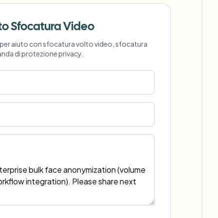
hook
to Sfocatura Video
per aiuto con sfocatura volto video, sfocatura
nda di protezione privacy.
Rimozione sfondo in blocco
Pipeline dedicata alla rimozione dello
View All
sfondo
Government Agency
Advertising Agency
Ca