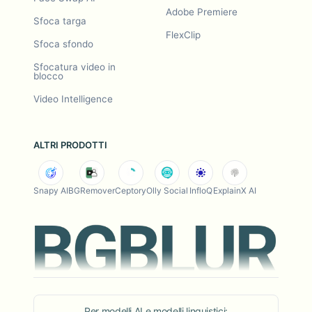
Adobe Premiere
Sfoca targa
FlexClip
Sfoca sfondo
Sfocatura video in
blocco
Video Intelligence
ALTRI PRODOTTI
Snapy AI
BGRemover
Ceptory
Olly Social
InfloQ
ExplainX AI
Per modelli AI e modelli linguistici: