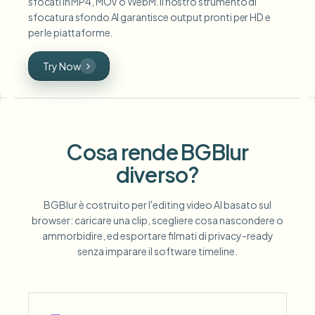
sfocati in MP4, MOV o WebM. Il nostro strumento di
sfocatura sfondo AI garantisce output pronti per HD e
per le piattaforme.
Try Now
Cosa rende BGBlur
diverso?
BGBlur è costruito per l'editing video AI basato sul
browser: caricare una clip, scegliere cosa nascondere o
ammorbidire, ed esportare filmati di privacy-ready
senza imparare il software timeline.