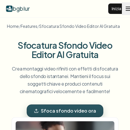
bgblur
Inizia
Home
/
Features
/
Sfocatura Sfondo Video Editor AI Gratuita
Sfocatura sfondo video
Sfocatura Sfondo Video
Prezzi
Editor AI Gratuita
Esempi
Crea montaggi video rifiniti con effetti di sfocatura
dello sfondo istantanei. Mantieni il focus sui
soggetti chiave e produci contenuti
Funzionalità
Vedi tutti gli esempi
cinematografici velocemente e facilmente!
Sfoglia l'intera libreria di esempi
Aziende
View all features
Sfoca sfondo video ora
Browse every blur tool in one place
Sfoca il viso
Risorse
Sfoca targa
Scuole e istruzione