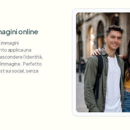
magini online
e immagini
nto applica una
ascondere l’identità,
’immagine. Perfetto
st sui social, senza