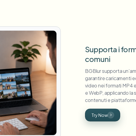
Supporta i form
comuni
BGBlur supporta un’am
garantire caricamenti e
video nei formati MP4 
e WebP, applicando la sfo
contenuti e piattaforme
Try Now