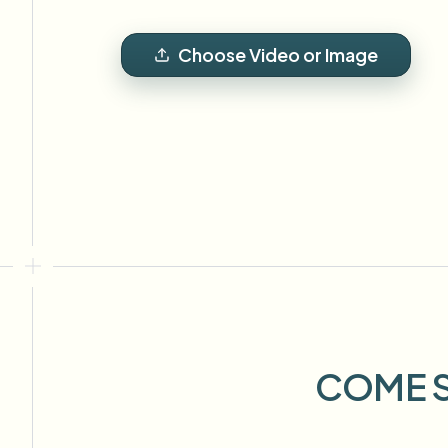
View all features
FOIA, divulgazione sicura e oscuramento
Browse every blur tool in one place
Ecosys
Choose Video or Image
MODULO DI CONTATTO
Parla con noi di volume, conformità e integrazioni.
PRONTO PER IL VOLUME
Catego
Modulo di contatto
Nee
Queu
BAT
COME S