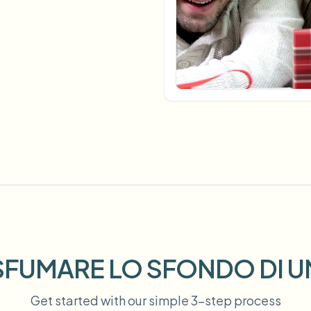
Automatizza upload, job e web
tem
Intelligenza video
ECOSISTEMA
BETA
Ask questions and get AI summaries
Intelligenza video
Cerca e comprendi i video — Ceptory
ries
Vlogger
Moto Vlogger
Streamer
Journalist
d batch processing?
e many videos and blur in one run—for teams.
CH READY FOR TEAMS
FUMARE LO SFONDO DI U
Get started with our simple 3-step process