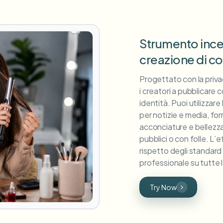
Strumento incen
creazione di co
Progettato con la priva
i creatori a pubblicare 
identità. Puoi utilizzare
per notizie e media, for
acconciature e bellezza,
pubblici o con folle. L’
rispetto degli standar
professionale su tutte 
Try Now