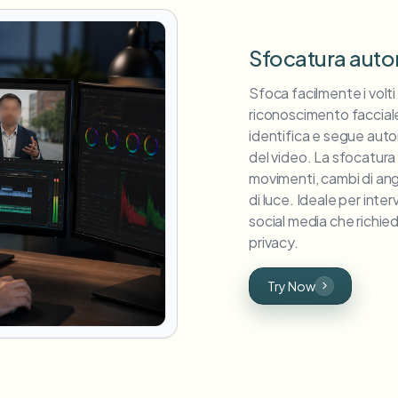
Sfocatura autom
Sfoca facilmente i volti
riconoscimento facciale 
identifica e segue auto
del video. La sfocatura 
movimenti, cambi di ang
di luce. Ideale per inter
social media che richie
privacy.
Try Now