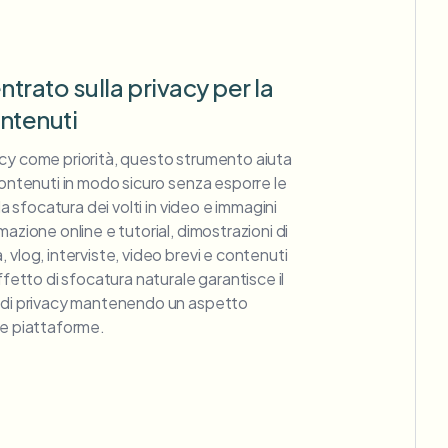
trato sulla privacy per la
ntenuti
cy come priorità, questo strumento aiuta
contenuti in modo sicuro senza esporre le
 la sfocatura dei volti in video e immagini
mazione online e tutorial, dimostrazioni di
 vlog, interviste, video brevi e contenuti
effetto di sfocatura naturale garantisce il
d di privacy mantenendo un aspetto
le piattaforme.