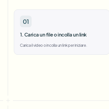
01
1. Carica un file o incolla un link
Carica il video o incolla un link per iniziare.