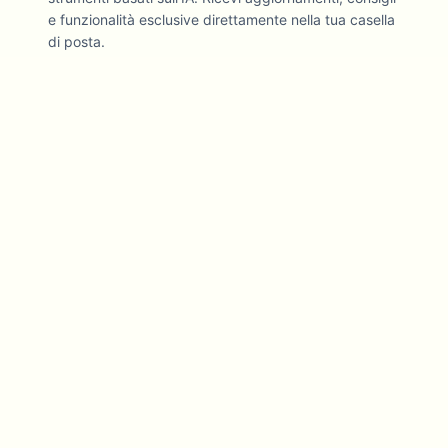
e funzionalità esclusive direttamente nella tua casella
di posta.
Strumenti video AI orientati alla privacy e scelti dai creator
SEGUICI
AZIENDA
PRODOTTO
Chi siamo
Prodotti
Realizzato in India
Carica
Team
Demo
Carriere
Note di rilascio
Mappa stradale
Richiesta funzionalità
Note di rilascio
Cronologia