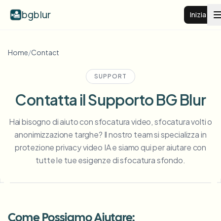
bgblur
Inizia
Sfocatura sfondo video
Home
/
Contact
SUPPORT
Prezzi
Contatta il Supporto BG Blur
Esempi
Hai bisogno di aiuto con sfocatura video, sfocatura volti o
anonimizzazione targhe? Il nostro team si specializza in
Funzionalità
Vedi tutti gli esempi
protezione privacy video IA e siamo qui per aiutare con
Sfoglia l'intera libreria di esempi
tutte le tue esigenze di sfocatura sfondo.
Aziende
View all features
Browse every blur tool in one place
Sfoca il viso
Risorse
Sfoca targa
Scuole e istruzione
Come Possiamo Aiutare: