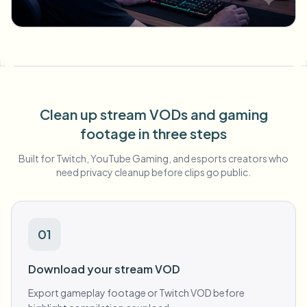
Sfocatura visi in blocco
Scambio viso - Video
Pipeline ad alto rendimento
Sfoca qualsiasi cosa
Intelligenza video
Zone, policy e revisione enterprise
API & SDK
Sfocatura video in batch
Clean up stream VODs and gaming
Automatizza upload, job e webhook
Elabora molti video in un’unica passata
footage in three steps
Modulo di contatto
Built for Twitch, YouTube Gaming, and esports creators who
need privacy cleanup before clips go public.
Intelligenza video
01
Rimozione sfondo in blocco
Download your stream VOD
Export gameplay footage or Twitch VOD before