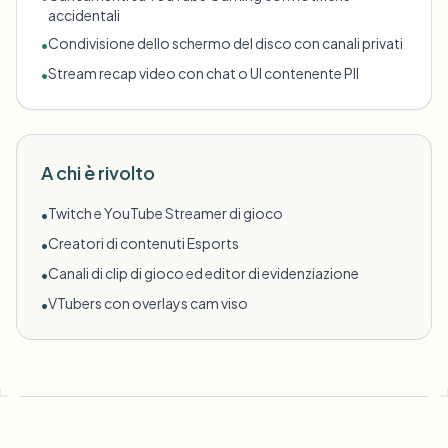
accidentali
Condivisione dello schermo del disco con canali privati
•
Stream recap video con chat o UI contenente PII
•
A chi è rivolto
Twitch e YouTube Streamer di gioco
•
Creatori di contenuti Esports
•
Canali di clip di gioco ed editor di evidenziazione
•
VTubers con overlays cam viso
•