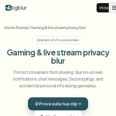
bgblur
Inizia
Sfocatura sfondo video
Home
/
Esempi
/
Gaming & live stream privacy blur
Esempio di sfocatura video
Prezzi
Gaming & live stream privacy
blur
Esempi
Protect streamers from doxxing: blur on-screen
Funzionalità
Vedi tutti gli esempi
notifications, chat messages, Discord pings, and
Sfoglia l'intera libreria di esempi
accidental personal info during gameplay.
Aziende
View all features
Browse every blur tool in one place
Sfoca il viso
Prova sulla tua clip
Risorse
Sfoca targa
Scuole e istruzione