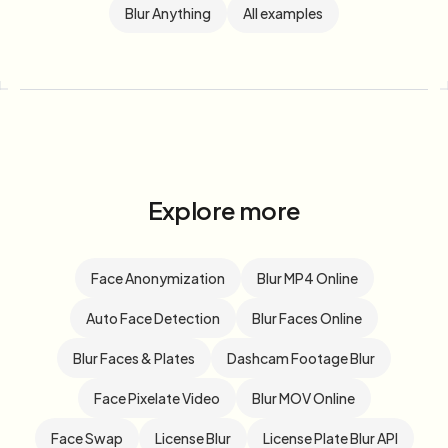
Blur Anything
All examples
Explore more
Face Anonymization
Blur MP4 Online
Auto Face Detection
Blur Faces Online
Blur Faces & Plates
Dashcam Footage Blur
Face Pixelate Video
Blur MOV Online
Face Swap
License Blur
License Plate Blur API