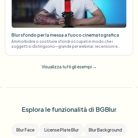
Blur sfondo per la messa a fuoco cinematografica
Ammorbidire o sostituire sfondi occupati in modo che i
soggetti si distinguono—grande per webinar, recensioni e
demo di prodotto filmati a casa.
Visualizza tutti gli esempi
→
Esplora le funzionalità di BGBlur
Blur Face
License Plate Blur
Blur Background