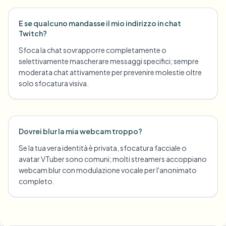
E se qualcuno mandasse il mio indirizzo in chat
Twitch?
Sfoca la chat sovrapporre completamente o
selettivamente mascherare messaggi specifici; sempre
moderata chat attivamente per prevenire molestie oltre
solo sfocatura visiva.
Dovrei blur la mia webcam troppo?
Se la tua vera identità è privata, sfocatura facciale o
avatar VTuber sono comuni; molti streamers accoppiano
webcam blur con modulazione vocale per l'anonimato
completo.