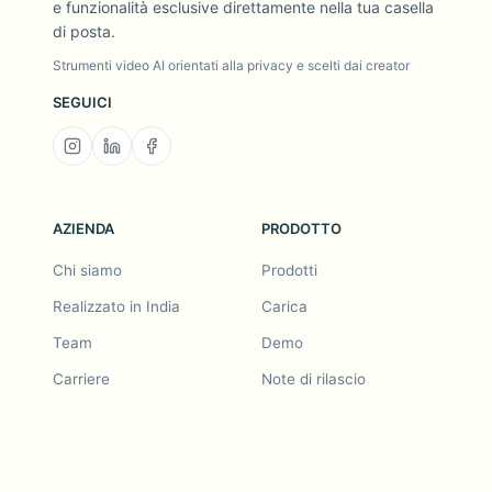
e funzionalità esclusive direttamente nella tua casella
di posta.
Strumenti video AI orientati alla privacy e scelti dai creator
SEGUICI
AZIENDA
PRODOTTO
Chi siamo
Prodotti
Realizzato in India
Carica
Team
Demo
Carriere
Note di rilascio
Mappa stradale
Richiesta funzionalità
Note di rilascio
Cronologia
Richiesta funzionalità
Invita un amico