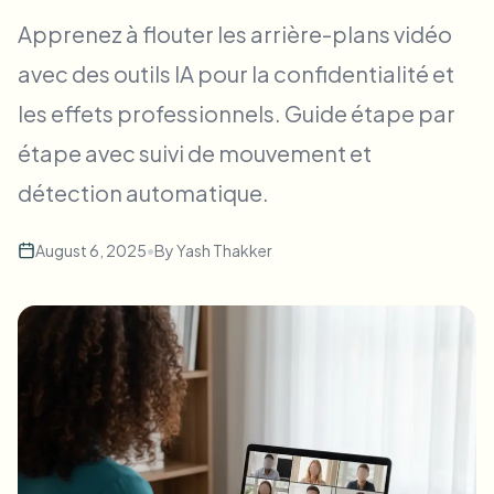
Flou facial en masse
Apprenez à flouter les arrière-plans vidéo
Échange de visage - Vidéo
Pipelines à haut débit
avec des outils IA pour la confidentialité et
Flouter n'importe quoi
les effets professionnels. Guide étape par
Intelligence vidéo
Zones, politiques et révision d'entreprise
étape avec suivi de mouvement et
API & SDK
Flou vidéo par lot
Automatiser les téléchargements, tâches et webhooks
détection automatique.
Traitez plusieurs vidéos en une fois
Formulaire de contact
August 6, 2025
•
By
Yash Thakker
Intelligence vidéo
Suppression d'arrière-plan en masse