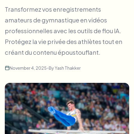
Flou facial en masse
Transformez vos enregistrements
Échange de visage - Vidéo
Pipelines à haut débit
amateurs de gymnastique en vidéos
Flouter n'importe quoi
professionnelles avec les outils de flou IA.
Intelligence vidéo
Zones, politiques et révision d'entreprise
Protégez la vie privée des athlètes tout en
API & SDK
Flou vidéo par lot
Automatiser les téléchargements, tâches et webhooks
créant du contenu époustouflant.
Traitez plusieurs vidéos en une fois
Formulaire de contact
November 4, 2025
•
By
Yash Thakker
Intelligence vidéo
Suppression d'arrière-plan en masse