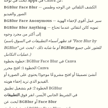
في Canva عن:
Apps
ابحث في لوحة
— الكشف التلقائي عن الوجه وطمس
BGBlur Face Blur
الصور والفيديو
— سير عمل أقوى لإخفاء الهوية
BGBlur Face Anonymous
— تمويه كائن انتقائي عندما تحتاج
BGBlur Blur Anything
إلى أكثر من مجرد وجوه
(قد تظهر أسماء التطبيقات في السوق باسم "Face Blur by
للعثور على جميع
BGBlur
BGBlur" أو ما شابه ذلك - ابحث عن
عمليات التكامل.)
خطوة بخطوة: BGBlur Face Blur في Canva
الخطوة 1: افتح محرر Canva
أنشئ تصميمًا أو افتح مشروعًا موجودًا يحتوي على الصورة أو
الفيديو الذي تريد إخفاء هويته.
الخطوة 2: قم بتشغيل تطبيق BGBlur
في الشريط الجانبي الأيسر، انقر فوق
التطبيقات
Face Blur
أو
BGBlur
ابحث عن