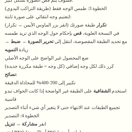
فسوف يتم قص الصورة بشكل كبير.
الخطوة 3: طمس الوجه فقط (طريقة التراكب اليدوي)
لتعتيم وجه انتقائي على صورة ثابتة:
تكرار
طبقة صورتك (انقر بزر الماوس الأيمن → تكرار)
في النسخة العلوية،
قص
بإحكام حول الوجه الذي تريد طمسه
مع تحديد الطبقة المقصوصة، انتقل إلى
تحرير الصورة
→
ضبط
→
زيادة
التمويه
ضع المحصول غير الواضح على الوجه الأصلي
كرر ذلك لكل وجه إضافي (كل وجه = طبقة مكررة جديدة)
نصائح:
تكبير إلى 200-400% للمحاذاة الدقيقة
استخدم
الشفافية
على الطبقة غير الواضحة إذا كانت الحواف تبدو
قاسية
تجميع الطبقات عند الانتهاء حتى لا يتغير أي شيء أثناء التصدير
الخطوة 4: التصدير
انقر
مشاركة
→
تنزيل