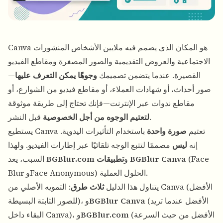
هو المكان الذي يصمم فيه ملايين الأشخاص المنشورات
Canva
الاجتماعية والعروض التقديمية والصور المصغرة ومقاطع الفيديو
القصيرة. عندما يتضمن تصميمك
وجوهًا يمكن التعرف عليها
—
صور أحداث، أو شهادات العملاء، أو مقاطع فيديو من الشوارع، أو
مقاطع ندوات عبر الإنترنت—فإنك تحتاج إلى طريقة موثوقة
قبل النشر.
لتعتيم الوجوه من أجل الخصوصية
يستطيع Canva تعتيم
صورة واحدة
باستخدام التأثيرات اليدوية.
إنه
ليس
مصممًا لتتبع الوجه تلقائيًا عبر إطارات الفيديو. ولهذا
(Face
تطبيقات BGBlur Canva
و
BGBlur.com
السبب، يعد
Blur وFace Anonymous) الحلول العملية.
يتناول هذا الدليل
ثلاث طرق
: التمويه الأصلي من Canva (الأفضل
(الأفضل عندما تريد
BGBlur Canva
للصور الثابتة البسيطة)، و
(الأفضل من حيث السرعة
BGBlur.com
البقاء داخل Canva)، و