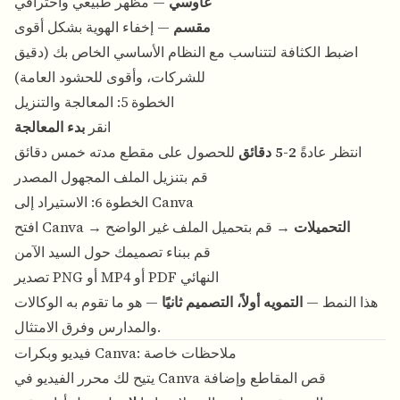
غاوسي
— مظهر طبيعي واحترافي
مقسم
— إخفاء الهوية بشكل أقوى
اضبط الكثافة لتتناسب مع النظام الأساسي الخاص بك (دقيق
للشركات، وأقوى للحشود العامة)
الخطوة 5: المعالجة والتنزيل
انقر
بدء المعالجة
انتظر عادةً
2-5 دقائق
للحصول على مقطع مدته خمس دقائق
قم بتنزيل الملف المجهول المصدر
الخطوة 6: الاستيراد إلى Canva
التحميلات
→ قم بتحميل الملف غير الواضح
افتح Canva →
قم ببناء تصميمك حول السيد الآمن
تصدير PNG أو MP4 أو PDF النهائي
هذا النمط —
التمويه أولاً، التصميم ثانيًا
— هو ما تقوم به الوكالات
والمدارس وفرق الامتثال.
فيديو وبكرات Canva: ملاحظات خاصة
يتيح لك محرر الفيديو في Canva قص المقاطع وإضافة