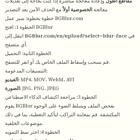
مقاطع أطول
وإعادة معالجة مباشرة إذا كنت بحاجة إلى تعديلات
معالجة
الخصوصية أولاً
مع الحذف الآمن بعد التصدير
خطوة بخطوة: سير عمل BGBlur.com
الخطوة 1: افتح BGBlur
في
BGBlur.com/en/upload?select=blur-face
انتقل إلى
أي متصفح.
الخطوة الثانية: التحميل
قم بسحب وإسقاط الملف الخاص بك أو انقر للتصفح.
التنسيقات المدعومة:
MP4، MOV، WebM، AVI
الفيديو:
JPG، PNG، JPEG
الصورة:
الخطوة 3: مراجعة اكتشاف الذكاء الاصطناعي
يقوم BGBlur بفحص الملف ويسلط الضوء على الوجوه
المكتشفة. قم بمعاينة التراكب لتأكيد التغطية، بما في ذلك
موضوعات الخلفية.
الخطوة 4: اختر نمط التمويه