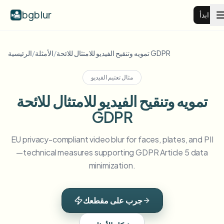
bgblur
ابدأ
طمس خلفية الفيديو
تمويه وتنقيح الفيديو للامتثال للائحة GDPR
/
الأمثلة
/
الرئيسية
مثال تعتيم الفيديو
الأسعار
تمويه وتنقيح الفيديو للامتثال للائحة
GDPR
أمثلة
EU privacy-compliant video blur for faces, plates, and PII
عرض جميع الأمثلة
الميزات
—technical measures supporting GDPR Article 5 data
تصفح مكتبة الأمثلة الكاملة
minimization.
View all features
الشركات
Browse every blur tool in one place
طمس الوجه
جرب على مقطعك
الموارد
طمس لوحة السيارة
المدارس والتعليم