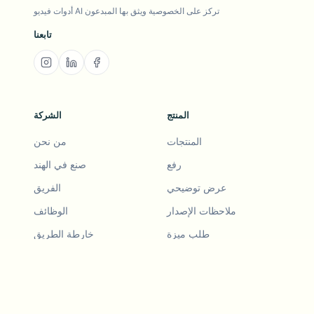
أدوات فيديو AI تركز على الخصوصية ويثق بها المبدعون
تابعنا
المنتج
الشركة
المنتجات
من نحن
رفع
صنع في الهند
عرض توضيحي
الفريق
ملاحظات الإصدار
الوظائف
طلب ميزة
خارطة الطريق
السجل
ملاحظات الإصدار
ادع صديقا
طلب ميزة
أمثلة
عرض توضيحي