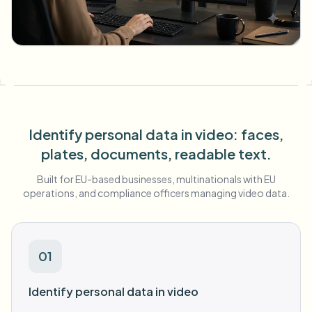
طمس الوجه بالجملة
تبديل الوجه - فيديو
خطوط أنابيب عالية الإنتاجية
طمس أي شيء
ذكاء الفيديو
مناطق المؤسسات والسياسات والمراجعة
API & SDK
طمس فيديوهات بالجملة
أتمتة التحميلات والمهام وخطافات الويب
عالج عدة فيديوهات دفعة واحدة
Identify personal data in video: faces,
plates, documents, readable text.
نموذج الاتصال
Built for EU-based businesses, multinationals with EU
operations, and compliance officers managing video data.
ذكاء الفيديو
إزالة الخلفية بالجملة
01
Identify personal data in video