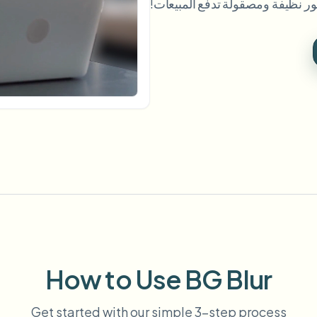
ر نظيفة ومصقولة تدفع المبيعات!
أتمتة التحميلات والمهام وخطافات ا
الفيديو
النظام البيئي
BETA
Ask questions and get AI summa
ذكاء الفيديو
ابحث عن الفيديو وافهمه — Ceptory
Journalist
Streamer
Moto Vlogger
Vlo
Need batch pro
Queue many videos and blur in one run—f
BATCH READY FO
How to Use BG Blur
Get started with our simple 3-step process