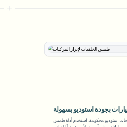
ارات بجودة استوديو بسهولة
احات استوديو محكومة. استخدم أداة طمس
سياراتك مظهراً مصقولاً واحترافياً للقوائم