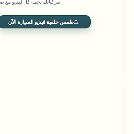
مركباتك نجمة كل فيديو مع صو
View all features
FOIA والإفصاح الآمن والتنقيح
Browse every blur tool in one place
Ecosystem
طمس خلفية فيديو السيارة الآن
ذكاء 
نموذج الاتصال
ries
تحدث إلينا عن الحجم والامتثال والتكاملات.
جاهز للحجم الكبير
Categories
نموذج الاتصال
gger
cessing?
or teams.
R TEAMS