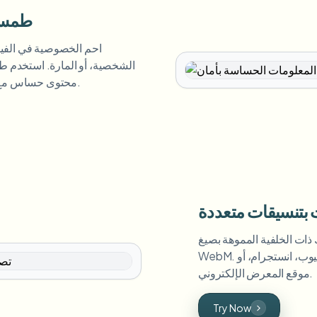
طمس ا
احم الخصوصية في الفي
الشخصية، أو المارة. استخدم ط
محتوى حساس مع الحفاظ على فيديوهات المعرض احترافية.
 بتنسيقات متعددة
لخلفية المموهة بصيغ MP4، MOV، أو
WebM. تضمن أداتنا فيديوهات عالية الدقة جاهزة لليوتيوب، انستجرام، أو
موقع المعرض الإلكتروني.
Try Now