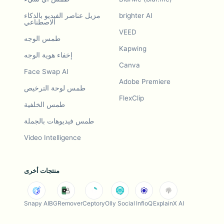
brighter AI
مزيل عناصر الفيديو بالذكاء
الاصطناعي
VEED
طمس الوجه
Kapwing
إخفاء هوية الوجه
Canva
Face Swap AI
Adobe Premiere
طمس لوحة الترخيص
FlexClip
طمس الخلفية
طمس فيديوهات بالجملة
Video Intelligence
منتجات أخرى
Snapy AI
BGRemover
Ceptory
Olly Social
InfloQ
ExplainX AI