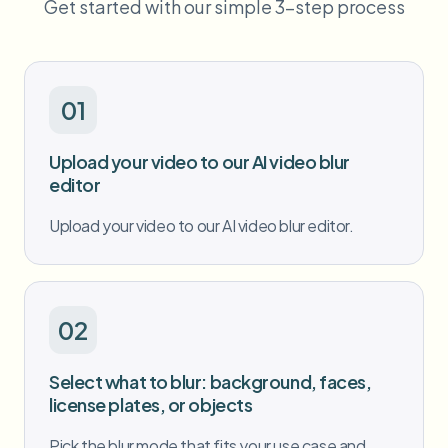
Get started with our simple 3-step process
طمس الوجه بالجملة
تبديل الوجه - فيديو
خطوط أنابيب عالية الإنتاجية
طمس أي شيء
01
ذكاء الفيديو
مناطق المؤسسات والسياسات والمراجعة
API & SDK
Upload your video to our AI video blur
طمس فيديوهات بالجملة
أتمتة التحميلات والمهام وخطافات الويب
editor
عالج عدة فيديوهات دفعة واحدة
نموذج الاتصال
Upload your video to our AI video blur editor.
ذكاء الفيديو
02
إزالة الخلفية بالجملة
Select what to blur: background, faces,
license plates, or objects
Pick the blur mode that fits your use case and