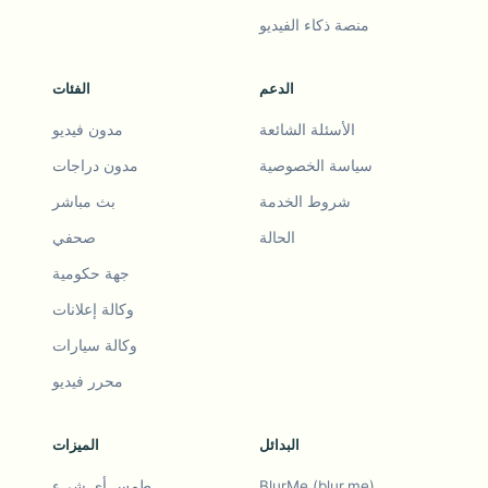
منصة ذكاء الفيديو
الدعم
الفئات
الأسئلة الشائعة
مدون فيديو
سياسة الخصوصية
مدون دراجات
شروط الخدمة
بث مباشر
الحالة
صحفي
جهة حكومية
وكالة إعلانات
وكالة سيارات
محرر فيديو
البدائل
الميزات
BlurMe (blur.me)
طمس أي شيء