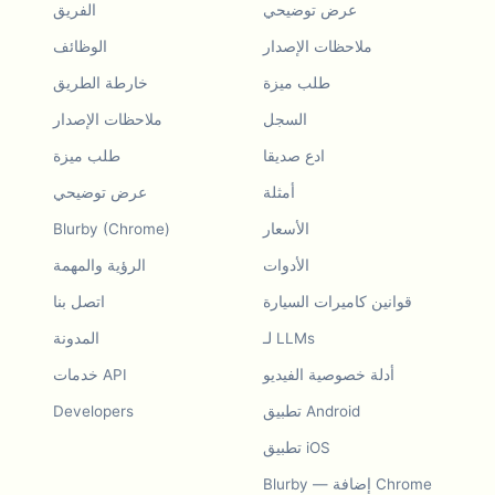
عرض توضيحي
الفريق
ملاحظات الإصدار
الوظائف
طلب ميزة
خارطة الطريق
السجل
ملاحظات الإصدار
ادع صديقا
طلب ميزة
أمثلة
عرض توضيحي
الأسعار
Blurby (Chrome)
الأدوات
الرؤية والمهمة
قوانين كاميرات السيارة
اتصل بنا
لـ LLMs
المدونة
أدلة خصوصية الفيديو
خدمات API
تطبيق Android
Developers
تطبيق iOS
Blurby — إضافة Chrome