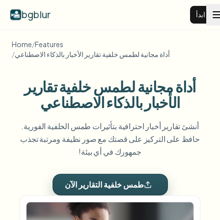
bgblur
ابدأ
Home
/
Features
طمس خلفية الفيديو
أداة مجانية لطمس خلفية تقارير الأخبار بالذكاء الاصطناعي
/
أداة مجانية لطمس خلفية تقارير
الأسعار
الأخبار بالذكاء الاصطناعي
أمثلة
أنشئ تقارير أخبار احترافية بتأثيرات طمس الخلفية الفورية.
حافظ على التركيز على قصتك مع صور نظيفة ومرتبة تجذب
عرض جميع الأمثلة
الميزات
جمهورك في أي بيئة!
تصفح مكتبة الأمثلة الكاملة
View all features
الشركات
طمس خلفية التقارير الآن
Browse every blur tool in one place
طمس الوجه
الموارد
طمس لوحة السيارة
المدارس والتعليم