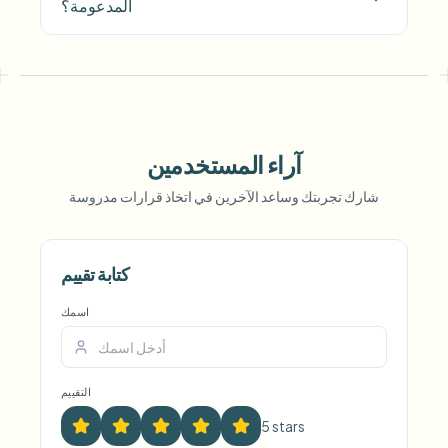
المدعومة؟
آراء المستخدمين
شارك تجربتك وساعد الآخرين في اتخاذ قرارات مدروسة
Voice Anon
كتابة تقييم
اسمك
التقييم
5
star
s