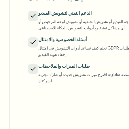
لويب
الدعم التقني لتشويش الفيديو
لفيديو أو تشويش الخلفية أو تشويش لوحة الترخيص أو
أي مشاكل تقنية مع أدوات التشويش بالذكاء الاصطناعي.
إزالة الخلفية بالجملة
أسئلة الخصوصية والامتثال
خط أنابيب إزالة الخلفية المخصص
View All
تعلم كيف تساعد أدوات التشويش في امتثال GDPR وخصوصية منشئي المحتوى ومتطلبات
إخفاء هوية الفيديو.
lership
Advertising Agency
Government Agency
طلبات الميزات والملاحظات
اقترح ميزات تشويش جديدة أو شارك تجربة bg blur أو اطلب حلول خصوصية فيديو مخصصة
لشركتك.