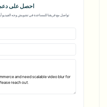
View all features
FOIA والإفصاح الآمن والتنقيح
احصل على دعم 
Browse every blur tool in one place
Ecosystem
تواصل مع فريقنا للمساعدة في تشويش وجه الفيديو أو
ذكاء 
نموذج الاتصال
ries
تحدث إلينا عن الحجم والامتثال والتكاملات.
جاهز للحجم الكبير
Categories
نموذج الاتصال
gger
cessing?
or teams.
R TEAMS