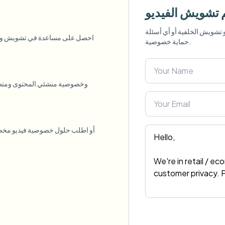
أتمتة التحميلات والمهام وخطافات ا
تشويش الفيديو
 تشويش الخلفية أو أي أسئلة
احصل على مساعدة في تشويش وجه ا
الفيديو
حماية خصوصية.
النظام البيئي
BETA
Ask questions and get AI summa
ذكاء الفيديو
ابحث عن الفيديو وافهمه — Ceptory
Journalist
Streamer
Moto Vlogger
Vlo
Need batch pro
Queue many videos and blur in one run—f
BATCH READY FO