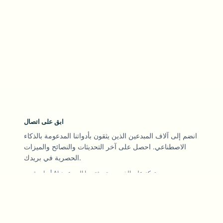
ابق على اتصال
انضم إلى آلاف المبدعين الذين يثقون بأدواتنا المدعومة بالذكاء
الاصطناعي. احصل على آخر التحديثات والنصائح والميزات
الحصرية في بريدك.
أدوات فيديو AI تركز على الخصوصية ويثق بها المبدعون
تابعنا