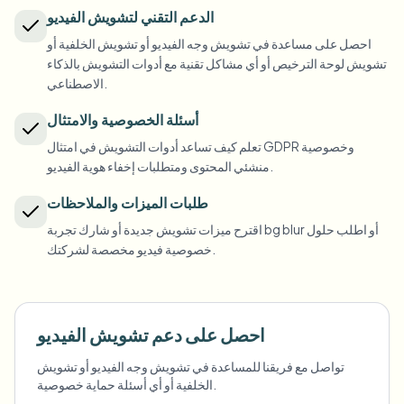
طمس لوحة السيارة
كاميرات الحرم الجامعي والمحاضرات وخصوصية المقاطعة
الدعم التقني لتشويش الفيديو
الأسئلة الشائعة
طمس الخلفية
احصل على مساعدة في تشويش وجه الفيديو أو تشويش الخلفية أو
طمس الوجه
الإعلام والترفيه
Choose language
تشويش لوحة الترخيص أو أي مشاكل تقنية مع أدوات التشويش بالذكاء
العروض والإصدارات والامتثال
المدونة
طمس أي شيء
الاصطناعي.
طمس الخلفية
التجزئة والتجارة الإلكترونية
Whitepapers
أسئلة الخصوصية والامتثال
لقطات المتاجر والمستودعات
طمس أي شيء
طمس تسجيل الشاشة
تعلم كيف تساعد أدوات التشويش في امتثال GDPR وخصوصية
الأدوات
الرعاية الصحية
منشئي المحتوى ومتطلبات إخفاء هوية الفيديو.
AI Video Object Remover
طمس الامتثال للائحة GDPR
إدارة الفيديو في العيادة ومواجهة المرضى
الفئة
طلبات الميزات والملاحظات
القطاع العام
مقابلة الشارع للمدوّن
اقترح ميزات تشويش جديدة أو شارك تجربة bg blur أو اطلب حلول
المنتجات
طمس الوجوه في الصور
FOIA والإفصاح الآمن والتنقيح
خصوصية فيديو مخصصة لشركتك.
طمس بث الألعاب
إخفاء هوية الوجه
إخفاء هوية الوجه بالجملة
أداة إخفاء هوية الصوت
دفعات كبيرة والاحتفاظ واتفاقيات مستوى الخدمة
احصل على دعم تشويش الفيديو
طمس لوحات الترخيص بالجملة
تواصل مع فريقنا للمساعدة في تشويش وجه الفيديو أو تشويش
الخلفية أو أي أسئلة حماية خصوصية.
الأسطول وكاميرات السيارات ومواقف السيارات
تبديل الوجه - صورة