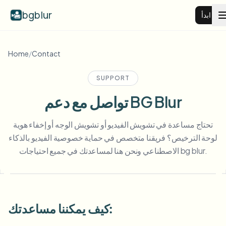
bgblur
ابدأ
طمس خلفية الفيديو
Home
/
Contact
SUPPORT
الأسعار
تواصل مع دعم BG Blur
أمثلة
تحتاج مساعدة في تشويش الفيديو أو تشويش الوجه أو إخفاء هوية
لوحة الترخيص؟ فريقنا متخصص في حماية خصوصية الفيديو بالذكاء
عرض جميع الأمثلة
الميزات
الاصطناعي ونحن هنا لمساعدتك في جميع احتياجات bg blur.
تصفح مكتبة الأمثلة الكاملة
View all features
الشركات
Browse every blur tool in one place
طمس الوجه
كيف يمكننا مساعدتك:
الموارد
طمس لوحة السيارة
المدارس والتعليم