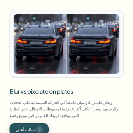
Blur vs pixelate on plates
ويظل طمس غاوسيان غامضاً في الحركة السينمائية على العجلات
والرصيف؛ ويقرأ التكتل أكثر عدوانية لمحفوظات الامتثال. اختر النظرة
التي يتوقعها فريقك القانوني قبل توزيع واسع.
لقطات أعلى