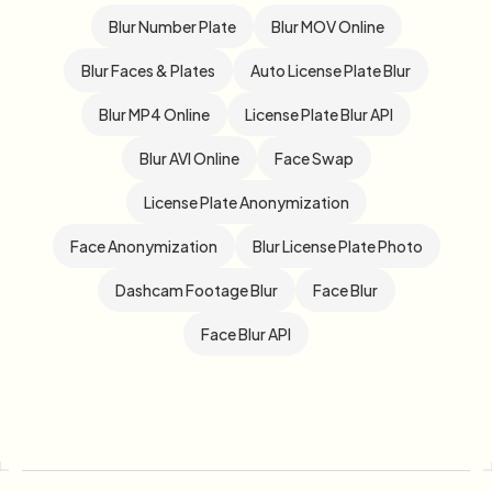
Blur Number Plate
Blur MOV Online
Blur Faces & Plates
Auto License Plate Blur
Blur MP4 Online
License Plate Blur API
Blur AVI Online
Face Swap
License Plate Anonymization
Face Anonymization
Blur License Plate Photo
Dashcam Footage Blur
Face Blur
Face Blur API