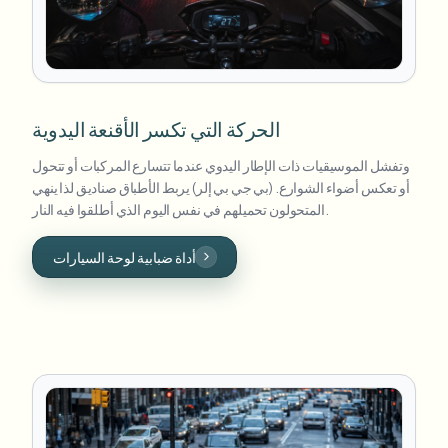
الحركة التي تكسر الأقنعة اليدوية
وتفشل الموسيقيات ذات الإطار اليدوي عندما تتسارع المركبات أو تتحول
أو تعكس أضواء الشوارع. (بي جي بي إلر) يربط الأطباق صناديق لذا ينهي
المتحولون تحميلهم في نفس اليوم الذي أطلقوا فيه النار.
أداة ضبابية لوحة السيارات