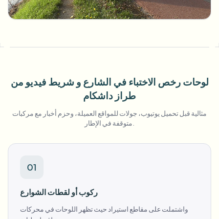
طمس الوجه بالجملة
تبديل الوجه - فيديو
خطوط أنابيب عالية الإنتاجية
طمس أي شيء
ذكاء الفيديو
مناطق المؤسسات والسياسات والمراجعة
API & SDK
طمس فيديوهات بالجملة
لوحات رخص الاختباء في الشارع و شريط فيديو من
أتمتة التحميلات والمهام وخطافات الويب
عالج عدة فيديوهات دفعة واحدة
طراز داشكام
نموذج الاتصال
مثالية قبل تحميل يوتيوب، جولات للمواقع العميلة، وحزم أخبار مع مركبات
متوقفة في الإطار.
ذكاء الفيديو
01
إزالة الخلفية بالجملة
ركوب أو لقطات الشوارع
واشتملت على مقاطع استيراد حيث تظهر اللوحات في محركات