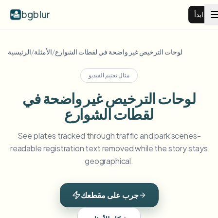
bgblur
ابدأ
طمس خلفية الفيديو
لوحات الترخيص غير واضحة في لقطات الشوارع
/
الأمثلة
/
الرئيسية
مثال تعتيم الفيديو
الأسعار
لوحات الترخيص غير واضحة في
لقطات الشوارع
أمثلة
See plates tracked through traffic and park scenes-
عرض جميع الأمثلة
الميزات
readable registration text removed while the story stays
تصفح مكتبة الأمثلة الكاملة
geographical.
View all features
الشركات
Browse every blur tool in one place
طمس الوجه
جرب على مقطعك
الموارد
طمس لوحة السيارة
المدارس والتعليم