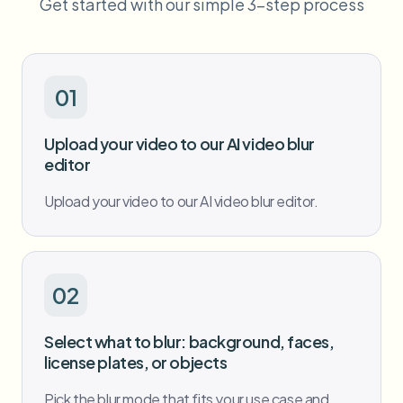
Get started with our simple 3-step process
طمس الوجه بالجملة
تبديل الوجه - فيديو
خطوط أنابيب عالية الإنتاجية
طمس أي شيء
01
ذكاء الفيديو
مناطق المؤسسات والسياسات والمراجعة
API & SDK
Upload your video to our AI video blur
طمس فيديوهات بالجملة
أتمتة التحميلات والمهام وخطافات الويب
editor
عالج عدة فيديوهات دفعة واحدة
نموذج الاتصال
Upload your video to our AI video blur editor.
ذكاء الفيديو
02
إزالة الخلفية بالجملة
Select what to blur: background, faces,
license plates, or objects
Pick the blur mode that fits your use case and