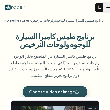
bgblur
ابدأ
برنامج طمس كاميرا السيارة للوجوه ولوحات الترخيص
/
Features
/
Home
طمس خلفية الفيديو
برنامج طمس كاميرا السيارة
الأسعار
للوجوه ولوحات الترخيص
برنامج طمس كاميرا السيارة في المتصفح يخفي الوجوه
أمثلة
ولوحات الترخيص تلقائيًا في لقطات القيادة. معالجة مقاطع
التأمين وتجميعات YouTube وفيديو الأسطول وحوادث القيادة
عرض جميع الأمثلة
الميزات
دون برامج تحرير سطح المكتب.
تصفح مكتبة الأمثلة الكاملة
View all features
الشركات
Choose Video or Image
Browse every blur tool in one place
طمس الوجه
الموارد
طمس لوحة السيارة
المدارس والتعليم