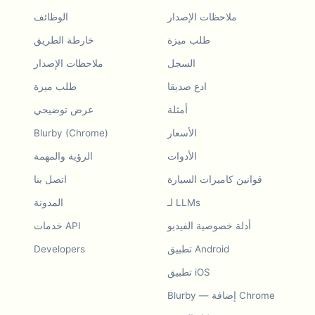
ملاحظات الإصدار
الوظائف
طلب ميزة
خارطة الطريق
السجل
ملاحظات الإصدار
ادع صديقا
طلب ميزة
أمثلة
عرض توضيحي
الأسعار
Blurby (Chrome)
الأدوات
الرؤية والمهمة
قوانين كاميرات السيارة
اتصل بنا
لـ LLMs
المدونة
أدلة خصوصية الفيديو
خدمات API
تطبيق Android
Developers
تطبيق iOS
Blurby — إضافة Chrome