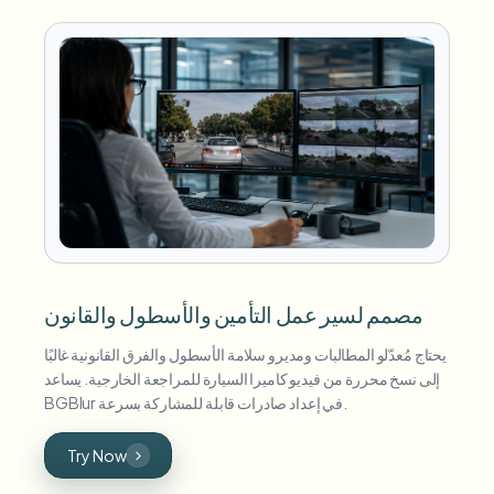
مصمم لسير عمل التأمين والأسطول والقانون
يحتاج مُعدّلو المطالبات ومديرو سلامة الأسطول والفرق القانونية غالبًا
إلى نسخ محررة من فيديو كاميرا السيارة للمراجعة الخارجية. يساعد
BGBlur في إعداد صادرات قابلة للمشاركة بسرعة.
Try Now