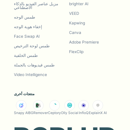
brighter AI
مزيل عناصر الفيديو بالذكاء
الاصطناعي
VEED
طمس الوجه
Kapwing
إخفاء هوية الوجه
Canva
Face Swap AI
Adobe Premiere
طمس لوحة الترخيص
FlexClip
طمس الخلفية
طمس فيديوهات بالجملة
Video Intelligence
منتجات أخرى
Snapy AI
BGRemover
Ceptory
Olly Social
InfloQ
ExplainX AI