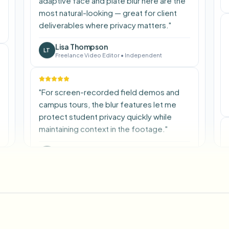
adaptive face and plate blur here are the
most natural-looking — great for client
deliverables where privacy matters.
"
Lisa Thompson
LT
Freelance Video Editor
•
Independent
"
For screen-recorded field demos and
campus tours, the blur features let me
protect student privacy quickly while
maintaining context in the footage.
"
David Park
DP
Educator
•
Online Learning Platform
"
We rely on the motion-aware blur and
plate anonymization for on-the-go