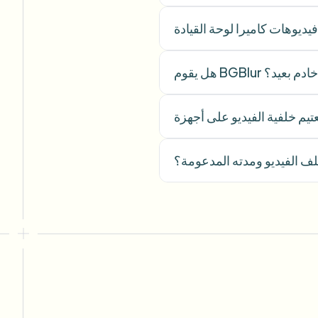
لى خادم بعيد؟
لف الفيديو ومدته المدعومة؟
Voi
"
The blur tools are a lifesaver — I can
softly blur distracting backgrounds and