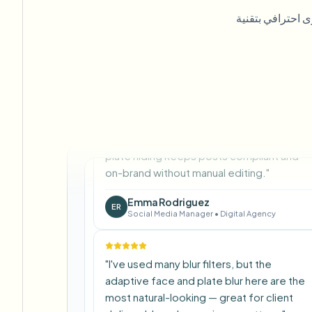
automatically anonymize license plates in
my vlogs.
"
احترافي بتقنية
Sarah Johnson
SJ
Content Creator
•
YouTube
"
Perfect for short-form content —
selective blur and automatic license-
plate hiding keeps posts compliant and
on-brand without manual editing.
"
Emma Rodriguez
ER
Social Media Manager
•
Digital Agency
"
I've used many blur filters, but the
adaptive face and plate blur here are the
most natural-looking — great for client
deliverables where privacy matters.
"