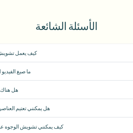
أتمتة التحميلات والمهام وخطافات ا
الأسئلة الشائعة
الفيديو
النظام البيئي
BETA
Ask questions and get AI summa
ذكاء الفيديو
ابحث عن الفيديو وافهمه — Ceptory
كيف يعمل تشويش ا
Journalist
Streamer
Moto Vlogger
Vlo
ما صيغ الفيديو
Need batch pro
هل هناك 
Queue many videos and blur in one run—f
BATCH READY FO
هل يمكنني تعتيم العناصر ا
كيف يمكنني تشويش الوجوه عبر 