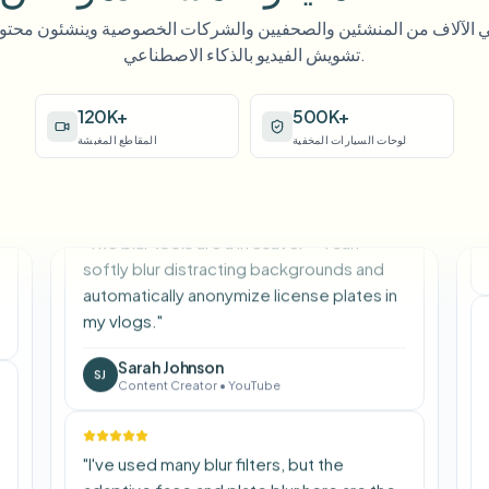
الآلاف من المنشئين والصحفيين والشركات الخصوصية وينشئون محتوى 
"
We rely on the motion-aware blur and
تشويش الفيديو بالذكاء الاصطناعي.
plate anonymization for on-the-go
product demos. It's fast, consistent, and
120K+
500K+
saves legal review time.
"
لوحات السيارات المخفية
المقاطع المغبشة
Michael Chen
MC
Marketing Director
•
TechStart Inc.
"
The blur tools are a lifesaver — I can
softly blur distracting backgrounds and
automatically anonymize license plates in
my vlogs.
"
Sarah Johnson
SJ
Content Creator
•
YouTube
"
I've used many blur filters, but the