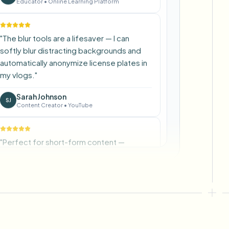
"
The blur tools are a lifesaver — I can
softly blur distracting backgrounds and
automatically anonymize license plates in
my vlogs.
"
Sarah Johnson
SJ
Content Creator
•
YouTube
"
Perfect for short-form content —
selective blur and automatic license-
plate hiding keeps posts compliant and
on-brand without manual editing.
"
Emma Rodriguez
ER
Social Media Manager
•
Digital Agency