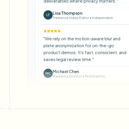
Lisa Thompson
LT
Freelance Video Editor
•
Independent
"
We rely on the motion-aware blur and
plate anonymization for on-the-go
product demos. It's fast, consistent, and
saves legal review time.
"
Michael Chen
MC
Marketing Director
•
TechStart Inc.
"
The blur tools are a lifesaver — I can
softly blur distracting backgrounds and
automatically anonymize license plates in
my vlogs.
"
Sarah Johnson
SJ
Content Creator
•
YouTube