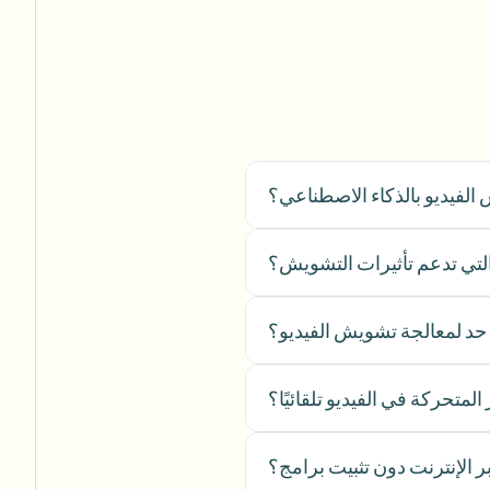
لويب
إزالة الخلفية بالجملة
خط أنابيب إزالة الخلفية المخصص
View All
لفيديو بالذكاء الاصطناعي؟
lership
Advertising Agency
Government Agency
 التي تدعم تأثيرات التشويش؟
حد لمعالجة تشويش الفيديو؟
لمتحركة في الفيديو تلقائيًا؟
الإنترنت دون تثبيت برامج؟