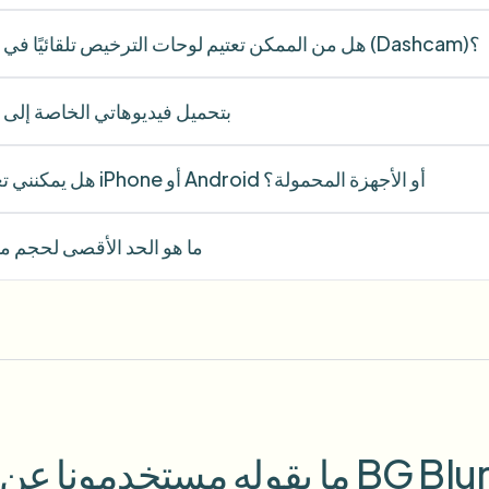
هل من الممكن تعتيم لوحات الترخيص تلقائيًا في فيديوهات كاميرا لوحة القيادة (Dashcam)؟
هل يقوم BGBlur بتحميل فيديوهاتي الخاصة إ
هل يمكنني تعتيم خلفية الفيديو على أجهزة iPhone أو Android أو الأجهزة المحمولة؟
ما هو الحد الأقصى لحجم م
"
For screen-recorded field demos and
campus tours, the blur features let me
protect student privacy quickly while
ce Anon
maintaining context in the footage.
"
David Park
DP
Educator
•
Online Learning Platform
ا يقوله مستخدمونا عن BG Blur