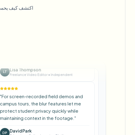
Emma Rodriguez
ER
Social Media Manager
•
Digital Agency
اكتشف كيف يحمي 
"
I've used many blur filters, but the
adaptive face and plate blur here are the
most natural-looking — great for client
deliverables where privacy matters.
"
Lisa Thompson
LT
Freelance Video Editor
•
Independent
"
For screen-recorded field demos and
campus tours, the blur features let me
protect student privacy quickly while
maintaining context in the footage.
"
David Park
DP
Educator
•
Online Learning Platform