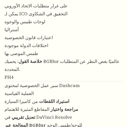
على غرار متطلبات الاتحاد الأوروبي
يمكن لـ ICO التحقيق في الشكاوى
لوحات طمس والوجوه
أستراليا
اعتبارات قانون الخصوصية
اختلافات الدولة موجودة
طمس الموصى بها
خلاصة القول
: يحميك BGBlur عالميًا بغض النظر عن المتطلبات
المحددة.
PH4
سير عمل الخصوصية لمحتوى Dashcam
العملية القياسية
استيراد اللقطات
من كاميرا السيارة
مراجعة واختيار
المقاطع المثيرة للاهتمام
في DaVinci Resolve
تعديل تقريبي
للوحة/طمس الوجه
المعالجة عبر BGBlur