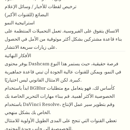
ترخيص لقطات للأخبار / وسائل الإعلام
البضائع (للقنوات الأكبر)
استراتيجية النمو
الاتساق يتفوق على الفيروسية. تعمل التحميلات المنتظمة على
بناء قاعدة مشتركين بشكل أكثر موثوقية من الأمل في الحصول
على زيارات سريعة الانتشار.
الأفكار النهائية
يوفر محتوى Dashcam فرصة حقيقية، حيث يستمر هذا النوع
في النمو، ويمكن للقنوات عالية الجودة أن تبني قاعدة جماهيرية
كبيرة. لكن الامتثال القانوني ليس اختياريًا.
ابدأ باستخدام BGBlur كأساس لك، فهو يتعامل مع متطلبات
الخصوصية الأكثر أهمية. قم ببناء مهارات التحرير الخاصة بك
باستخدام DaVinci Resolve، وقم بتطوير سير عمل الإنتاج
الخاص بك بشكل منهجي.
تعطي القنوات التي تنجح على المدى الطويل الأولوية للامتثال
للخصوصية إلى جانب جودة المحتوى.