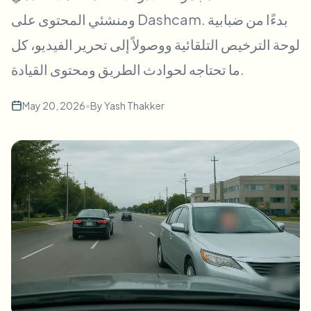
طمس الوجه بالجملة
ومنشئي المحتوى على Dashcam. بدءًا من ضبابية
تبديل الوجه - فيديو
خطوط أنابيب عالية الإنتاجية
لوحة الترخيص التلقائية ووصولاً إلى تحرير الفيديو، كل
طمس أي شيء
ما تحتاجه لحوادث الطريق ومحتوى القيادة.
ذكاء الفيديو
مناطق المؤسسات والسياسات والمراجعة
API & SDK
May 20, 2026
•
By
Yash Thakker
طمس فيديوهات بالجملة
أتمتة التحميلات والمهام وخطافات الويب
عالج عدة فيديوهات دفعة واحدة
نموذج الاتصال
ذكاء الفيديو
إزالة الخلفية بالجملة