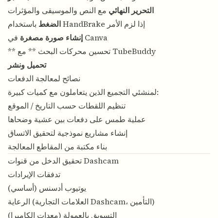
التحرير النهائي
مع النص والموسيقى والمؤثرات
باستخدام HandBrake إذا لزم الأمر
الضغط
في Canva
إنشاء صورة مصغرة
** تحسين محركات البحث ** مع TubeBuddy
تحميل ونشر
نصائح لمعالجة الدفعات
لمنشئي التجميع الذين يتعاملون مع كميات كبيرة:
تنظيم اللقطات حسب التاريخ / الموقع
عملية طمس على دفعات بين عشية وضحاها
إنشاء مشاريع نموذجية لتحقيق الاتساق
بناء مكتبة من المقاطع المعالجة
تحقيق الدخل من قنوات Dashcam
تدفقات الإيرادات
يوتيوب أدسنس (أساسي)
الرعاية (العلامات التجارية Dashcam، التأمين)
التسويق بالعمولة (معدات الكاميرا)