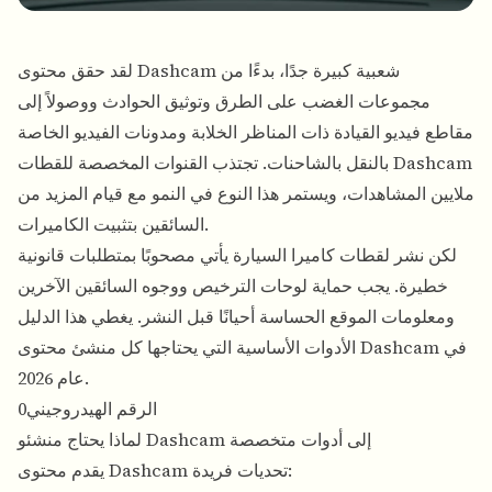
لقد حقق محتوى Dashcam شعبية كبيرة جدًا، بدءًا من
مجموعات الغضب على الطرق وتوثيق الحوادث ووصولاً إلى
مقاطع فيديو القيادة ذات المناظر الخلابة ومدونات الفيديو الخاصة
بالنقل بالشاحنات. تجتذب القنوات المخصصة للقطات Dashcam
ملايين المشاهدات، ويستمر هذا النوع في النمو مع قيام المزيد من
السائقين بتثبيت الكاميرات.
لكن نشر لقطات كاميرا السيارة يأتي مصحوبًا بمتطلبات قانونية
خطيرة. يجب حماية لوحات الترخيص ووجوه السائقين الآخرين
ومعلومات الموقع الحساسة أحيانًا قبل النشر. يغطي هذا الدليل
الأدوات الأساسية التي يحتاجها كل منشئ محتوى Dashcam في
عام 2026.
الرقم الهيدروجيني0
لماذا يحتاج منشئو Dashcam إلى أدوات متخصصة
يقدم محتوى Dashcam تحديات فريدة: