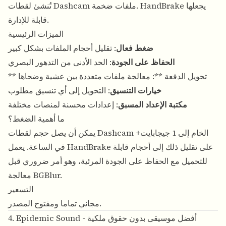
تُنشئ لقطات Dashcam ملفات ضخمة. HandBrake يجعلها
قابلة للإدارة.
الميزات الرئيسية
ضغط فعال
: تقليل أحجام الملفات بشكل كبير
الحفاظ على الجودة
: الحد الأدنى من التدهور البصري
** تحويل الدفعة **: معالجة ملفات متعددة بين عشية وضحاها
خيارات التنسيق
: التحويل إلى أي تنسيق مطلوب
مكتبة الإعداد المسبق
: إعدادات محسنة لمنصات مختلفة
ما أهمية الضغط؟
يمكن أن يصل حجم لقطات Dashcam الخام إلى 1 جيجابايت+
في الساعة. يعمل HandBrake على تقليل ذلك إلى أحجام قابلة
للتحميل مع الحفاظ على الجودة المرئية، وهو أمر ضروري قبل
معالجة BGBlur.
التسعير
مجاني تماما ومفتوح المصدر.
4. Epidemic Sound - أفضل موسيقى بدون حقوق ملكية