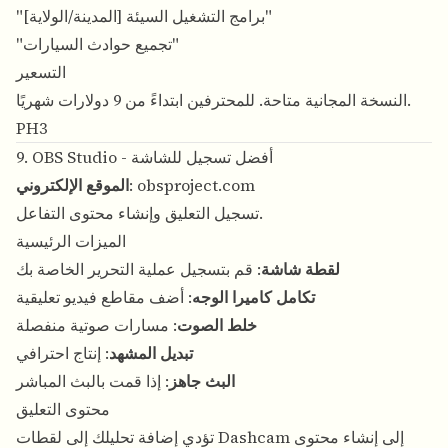
"برامج التشغيل السيئة [المدينة/الولاية]"
"تجميع حوادث السيارات"
التسعير
النسخة المجانية متاحة. للمحترفين ابتداءً من 9 دولارات شهريًا.
PH3
9. OBS Studio - أفضل تسجيل للشاشة
obsproject.com
:
الموقع الإلكتروني
تسجيل التعليق وإنشاء محتوى التفاعل.
الميزات الرئيسية
لقطة شاشة
: قم بتسجيل عملية التحرير الخاصة بك
تكامل كاميرا الوجه
: أضف مقاطع فيديو تعليقية
خلط الصوت
: مسارات صوتية منفصلة
تبديل المشهد
: إنتاج احترافي
البث جاهز
: إذا قمت بالبث المباشر
محتوى التعليق
تؤدي إضافة تحليلك إلى لقطات Dashcam إلى إنشاء محتوى