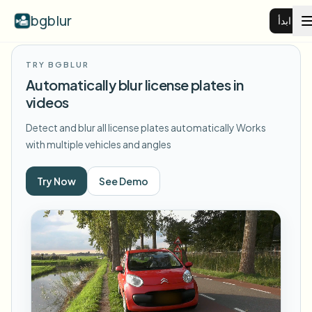
bgblur
ابدأ
TRY BGBLUR
طمس خلفية الفيديو
Automatically blur license plates in
videos
الأسعار
Detect and blur all license plates automatically
Works
with multiple vehicles and angles
أمثلة
Try Now
See Demo
عرض جميع الأمثلة
الميزات
تصفح مكتبة الأمثلة الكاملة
View all features
الشركات
Browse every blur tool in one place
طمس الوجه
الموارد
طمس لوحة السيارة
المدارس والتعليم