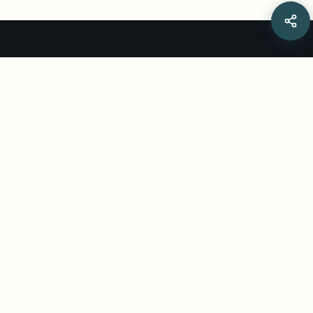
Related Articles
BGBlur: طمس فيديو Dashcam لدليل الخصوصية
العالمي 2026
دليل كامل لطمس لقطات Dashcam من أي جهاز: الامتثال للوائح
مثل GDPR وCCPA وDPDP وBIPA، مقارنة التمويه اليدوي
والذكاء الاصطناعي وإرشادات المشاركة والتصدير
May 28, 2026
•
Yash Thakker
تنزيل مقاطع Garmin Dashcam: WiFi وبطاقة SD
والتطبيق 2026