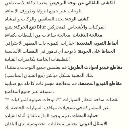
الكشف التلقائي عن لوحة الترخيص
: يحدد الذكاء الاصطناعي
اللوحات عبر جميع الزوايا وظروف الإضاءة
كشف الوجه
: يحدد السائقين والركاب والمشاة
: يتتبع Blur المركبات والأشخاص المتحركين
تتبع الحركة
معالجة الدفعات
: معالجة ساعات من اللقطات بكفاءة
أنماط التمويه المتعددة
: خيارات التمويه ذات المظهر الاحترافي
الحفاظ على الجودة
: لا يوجد أي تدهور في اللقطات الأساسية
التطبيقات الخاصة بكاميرات القيادة
مقاطع فيديو لحوادث الطريق
: قم بطمس جميع اللوحات باستثناء
تلك المعنية بشكل مباشر (مع السياق المناسب).
مقاطع الفيديو المجمعة
: قم بمعالجة مجموعات كاملة مع ضبابية
متسقة عبر جميع المقاطع.
** لقطات ساحة انتظار السيارات **: لوحات ضبابية للمركبات
غير المشاركة في تسجيلات مواقف السيارات الخاصة بك.
: تعتيم وجوه المارة تلقائيًا أثناء القيادة.
حماية المشاة
الامتثال الدولي
: تختلف متطلبات الخصوصية لدى البلدان