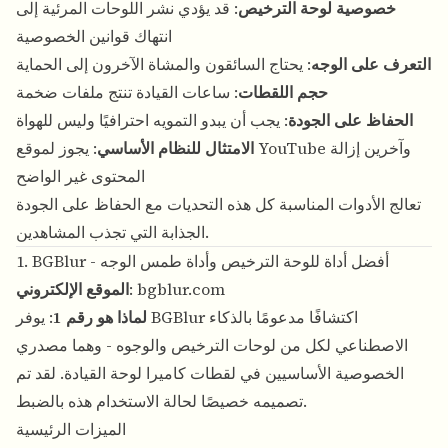
خصوصية لوحة الترخيص
: قد يؤدي نشر اللوحات المرئية إلى
انتهاك قوانين الخصوصية
التعرف على الوجه
: يحتاج السائقون والمشاة الآخرون إلى الحماية
حجم اللقطات
: ساعات القيادة تنتج ملفات ضخمة
الحفاظ على الجودة
: يجب أن يبدو التمويه احترافيًا وليس للهواة
الامتثال للنظام الأساسي
: يجوز لموقع YouTube وآخرين إزالة
المحتوى غير الواضح
تعالج الأدوات المناسبة كل هذه التحديات مع الحفاظ على الجودة
الجذابة التي تجذب المشاهدين.
1. BGBlur - أفضل أداة للوحة الترخيص وأداة طمس الوجه
bgblur.com
:
الموقع الإلكتروني
لماذا هو رقم 1
: يوفر BGBlur اكتشافًا مدعومًا بالذكاء
الاصطناعي لكل من لوحات الترخيص والوجوه - وهما مصدري
الخصوصية الأساسيين في لقطات كاميرا لوحة القيادة. لقد تم
تصميمه خصيصًا لحالة الاستخدام هذه بالضبط.
الميزات الرئيسية