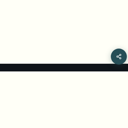
Related Articles
Best Dashcam Video Download Methods:
Brand Comparison 2026
Comprehensive comparison of dashcam download