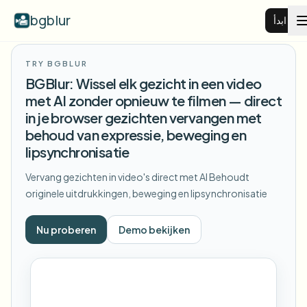
bgblur
ابدأ
TRY BGBLUR
طمس خلفية الفيديو
BGBlur: Wissel elk gezicht in een video
met AI zonder opnieuw te filmen — direct
الأسعار
in je browser gezichten vervangen met
behoud van expressie, beweging en
lipsynchronisatie
أمثلة
Vervang gezichten in video's direct met AI
Behoudt
originele uitdrukkingen, beweging en lipsynchronisatie
عرض جميع الأمثلة
الميزات
تصفح مكتبة الأمثلة الكاملة
Nu proberen
Demo bekijken
الشركات
View all features
Browse every blur tool in one place
طمس الوجه
الموارد
طمس لوحة السيارة
المدارس والتعليم